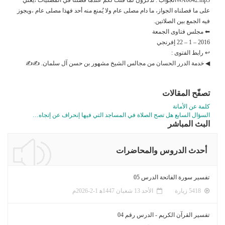
على ما فصلناه الجواز، ما دام مصلى عام ولا يُمنع منه أحد فهذا مصلى عام ،ويجوز
فيه الجمع بين الصلاتين.
⬅ مجلس فتاوى الجمعة
2016 – 1 – 22 إفرنجي
↩ رابط الفتوى :
◀ خدمة الدرر الحسان من مجالس الشيخ مشهور بن حسن آل سلمان. ✍✍
تصفّح المقالات
كلمة عن الأمانة
السؤال السابع هل تصح الصلاة في المساجد التي فيها إنحراف عن إتجاه…
البث المباشر
أحدث الدروس والمحاضرات
تفسير سورة الفاتحة الدرس 05
5418 زيارة
الأحد 13 شعبان 1447ﻫ 1-2-2026م
تفسير القرآن الكريم - الدرس رقم 04