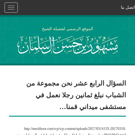
اتصل بنا
Toggle
vigation
الموقع الرسمي لفضيلة الشيخ
السؤال الرابع عشر نحن مجموعة من
الشباب نبلغ ثمانين رجلا نعمل في
مستشفى ميداني قمنا…
http://meshhoor.com/wp/wp-content/uploads/2017/03/AUD-20170318-
WA0042.mp3الجواب : تذكرون لما قلت لكم عندما فصلنا في المصليات ،يعني