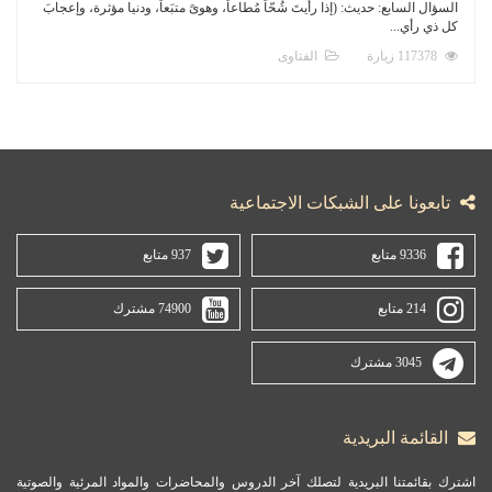
السؤال السابع: حديث: (إذا رأيتَ شُحّاً مُطاعاً، وهوىً متبَعاً، ودنيا مؤثرة، وإعجابَ
كل ذي رأي...
117378 زيارة
الفتاوى
تابعونا على الشبكات الاجتماعية
9336 متابع
937 متابع
214 متابع
74900 مشترك
3045 مشترك
القائمة البريدية
اشترك بقائمتنا البريدية لتصلك آخر الدروس والمحاضرات والمواد المرئية والصوتية