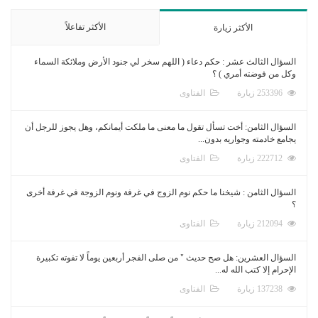
الأكثر تفاعلاً
الأكثر زيارة
السؤال الثالث عشر : حكم دعاء ( اللهم سخر لي جنود الأرض وملائكة السماء
وكل من فوضته أمري ) ؟
253396 زيارة
الفتاوى
السؤال الثامن: أخت تسأل تقول ما معنى ما ملكت أيمانكم، وهل يجوز للرجل أن
يجامع خادمته وجواريه بدون...
222712 زيارة
الفتاوى
السؤال الثامن : شيخنا ما حكم نوم الزوج في غرفة ونوم الزوجة في غرفة أخرى
؟
212094 زيارة
الفتاوى
السؤال العشرين: هل صح حديث " من صلى الفجر أربعين يوماً لا تفوته تكبيرة
الإحرام إلا كتب الله له...
137238 زيارة
الفتاوى