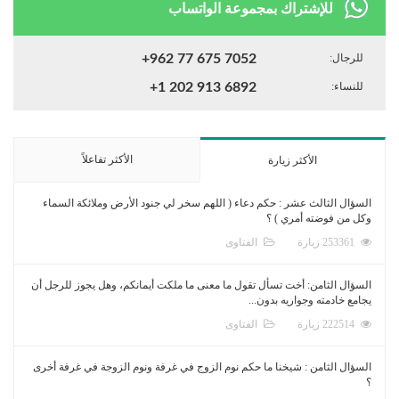
للإشتراك بمجموعة الواتساب
للرجال:
+962 77 675 7052
للنساء:
+1 202 913 6892
الأكثر تفاعلاً
الأكثر زيارة
السؤال الثالث عشر : حكم دعاء ( اللهم سخر لي جنود الأرض وملائكة السماء
وكل من فوضته أمري ) ؟
253361 زيارة
الفتاوى
السؤال الثامن: أخت تسأل تقول ما معنى ما ملكت أيمانكم، وهل يجوز للرجل أن
يجامع خادمته وجواريه بدون...
222514 زيارة
الفتاوى
السؤال الثامن : شيخنا ما حكم نوم الزوج في غرفة ونوم الزوجة في غرفة أخرى
؟