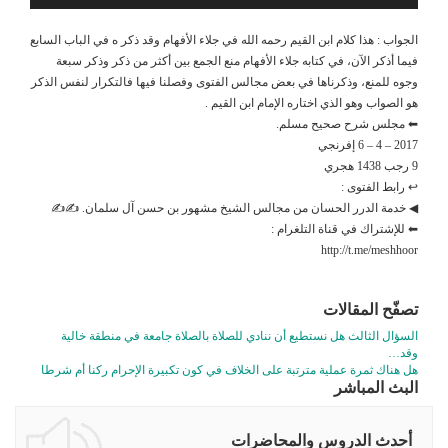
الجواب : هذا كلام ابن القيم رحمه الله في جلاء الأفهام وقد ذكر ه في الباب السابع
فيما أذكر الآن، في كتابه جلاء الأفهام منع الجمع بين أكثر من ذكر وذكر سبعة
وجوه للمنع، وذكرناها في بعض مجالس الفتوى وفصلنا فيها فالتكرار لنفس الذكر
هو الصواب وهو الذي اختاره الإمام ابن القيم .
⬅ مجلس شرح صحيح مسلم.
2017 – 4 – 6 إفرنجي
9 رجب 1438 هجري
↩ رابط الفتوى :
◀ خدمة الدرر الحسان من مجالس الشيخ مشهور بن حسن آل سلمان. ✍✍
⬅ للإشتراك في قناة التلغرام :
http://t.me/meshhoor
تصفّح المقالات
السؤال الثالث هل نستطيع أن ننادي للصلاة بالصلاة جامعة في منطقة خالية
وقد…
هل هناك ثمرة عملية مترتبة على الخلاف في كون تكبيرة الإحرام ركنا أم شرطا
البث المباشر
أحدث الدروس والمحاضرات