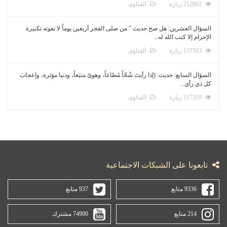
212062 زيارة
الفتاوى
السؤال العشرين: هل صح حديث " من صلى الفجر أربعين يوماً لا تفوته تكبيرة
الإحرام إلا كتب الله له...
137193 زيارة
الفتاوى
السؤال السابع: حديث: (إذا رأيتَ شُحّاً مُطاعاً، وهوىً متبَعاً، ودنيا مؤثرة، وإعجابَ
كل ذي رأي...
117310 زيارة
الفتاوى
تابعونا على الشبكات الاجتماعية
9336 متابع
937 متابع
214 متابع
74900 مشترك