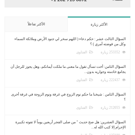
الأكثر تفاعلاً
الأكثر زيارة
السؤال الثالث عشر : حكم دعاء ( اللهم سخر لي جنود الأرض وملائكة السماء
وكل من فوضته أمري ) ؟
253352 زيارة
الفتاوى
السؤال الثامن: أخت تسأل تقول ما معنى ما ملكت أيمانكم، وهل يجوز للرجل أن
يجامع خادمته وجواريه بدون...
222437 زيارة
الفتاوى
السؤال الثامن : شيخنا ما حكم نوم الزوج في غرفة ونوم الزوجة في غرفة أخرى
؟
212055 زيارة
الفتاوى
السؤال العشرين: هل صح حديث " من صلى الفجر أربعين يوماً لا تفوته تكبيرة
الإحرام إلا كتب الله له...