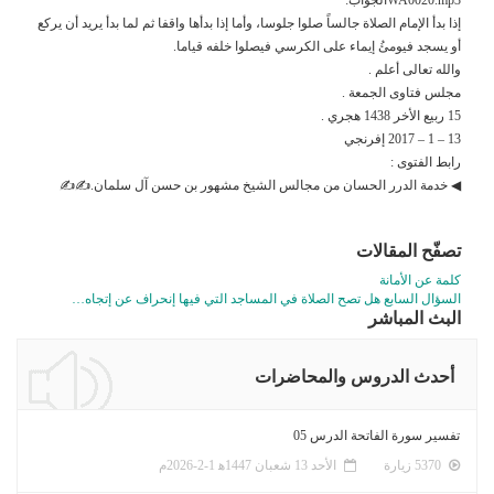
إذا بدأ الإمام الصلاة جالساً صلوا جلوسا، وأما إذا بدأها واقفا ثم لما بدأ يريد أن يركع
أو يسجد فيومئُ إيماء على الكرسي فيصلوا خلفه قياما.
والله تعالى أعلم .
مجلس فتاوى الجمعة .
15 ربيع الأخر 1438 هجري .
13 – 1 – 2017 إفرنجي
رابط الفتوى :
◀ خدمة الدرر الحسان من مجالس الشيخ مشهور بن حسن آل سلمان.✍✍
تصفّح المقالات
كلمة عن الأمانة
السؤال السابع هل تصح الصلاة في المساجد التي فيها إنحراف عن إتجاه…
البث المباشر
أحدث الدروس والمحاضرات
تفسير سورة الفاتحة الدرس 05
5370 زيارة
الأحد 13 شعبان 1447ﻫ 1-2-2026م