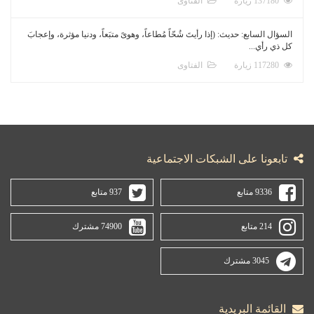
137180 زيارة
الفتاوى
السؤال السابع: حديث: (إذا رأيتَ شُحّاً مُطاعاً، وهوىً متبَعاً، ودنيا مؤثرة، وإعجابَ
كل ذي رأي...
117280 زيارة
الفتاوى
تابعونا على الشبكات الاجتماعية
9336 متابع
937 متابع
214 متابع
74900 مشترك
3045 مشترك
القائمة البريدية