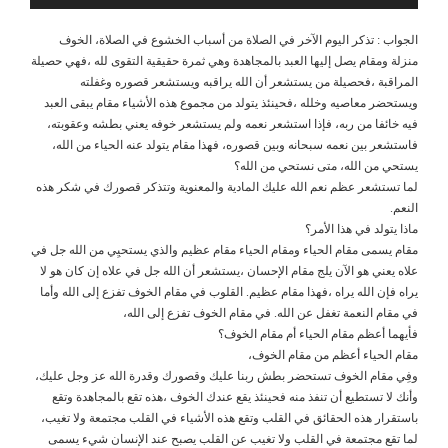
الجواب : تذكر اليوم الآخر في الصلاة من أسباب الخشوع في الصلاة، الخوف
منزلة ومقام يصل إليها العبد بالمجاهدة وهي ثمرة حقيقية التقوى لله ،فهي حصيلة
المراقبة ،فحصيلة من يستشعر أن الله يراقبه ويستشعر قصوره وغفلته
ويستحضر معاصيه وخلله ،فحينئذ يتولد من مجموع هذه الأشياء مقام يبقى العبد
فيه خائفا من ربه، فإذا استشعر نعمه ولم يستشعر خوفه يعني بطشه وعقوبته،
فاستشعر بين نعمه سبحانه وبين قصوره، فهذا مقام يتولد عنه الحياء من الله،
يستحي من الله، متى نستحي من الله؟
لما تستشعر عظم نعم الله عليك المادية والمعنوية وتتذكر قصورك في شكر هذه
النعم.
ماذا يتولد في هذا الأمر؟
مقام يسمى مقام الحياء ومقام الحياء مقام عظيم والذي يستحيِي من الله جل في
علاه يعني هو الآن يلج مقام الإحسان ،يستشعر أن الله جل في علاه إن كان هو لا
يراه فإن الله يراه ،فهذا مقام عظيم. القلوب في مقام الخوف تفزع إلى الله وأما
في مقام النعمة تغفل عن الله. في مقام الخوف تفزع إلى الله،
فأيهما أعظم مقام الحياء أم مقام الخوف؟
مقام الحياء أعظم من مقام الخوف،
وفِي مقام الخوف تستحضر بطش ربنا عليك وقصورك وقدرة الله عز وجل عليك،
وأنك لا تستطيع أن تنفذ منه فحينئذ يقع عندك الخوف ،هذه تقع بالمجاهدة وتقع
باستقرار هذه الحقائق في القلب وتقع هذه الأشياء في القلب مجتمعة ولا تغيب،
لما تقع مجتمعة في القلب ولا تغيب عن القلب يصبح عند الإنسان شيء يسمى