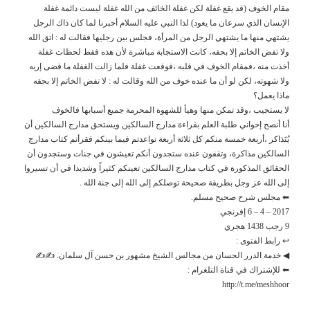
مقام الخوف (قد يقع غفلة لكن غفلة الخائف من الله غفلة ليست دائمة غفلة
الإنسان الذي سرعان ما يعود) لذا النبي عليه السلام أخبرنا لما كان ذاك الرجل
يشتهي منها ما يشتهي الرجل من المرأة، فجلس بين رجليها فقالت له : اتق الله
ولا تفض الخاتم إلا بحقه، كانت الاستجابة مباشرة لأن هذه فقط لحظات غفلة
أخذت منه ،فمقام الخوف في قلبه ،فوقعت غفلة فلما زالت الغفلة ما قضى إربه
ولا شهوته، لكن لو أن ما عنده خوف من الله وقالت له : لا تفض الخاتم إلا بحقه
ماذا يعمل؟
لا يستجيب ،وقد تمكن منها وهيأ للشهوة المحرمة جميع أسبابها فالخوف
أنا أنصح إخواني طلبة العلم بقراءة مدارج السالكين ويستحق مدارج السالكين أن
يُتَذاكر ،أربعة خمسة منكم كل ثلاثة أربعة تواعدتم فيما بينكم فقرأتم كتاب مدارج
السالكين مذاكرة، وتقفون عنده ستجدون أنكم تعيشون في جنات وستجدون أن
الحقائق المذكورة في كتاب مدارج السالكين تعينكم كثيراً وشديدا في أن تسيروا
إلى الله عز وجل بطريقة صحيحة توصلكم إلى الله إلى جنة الله .
⬅ مجلس شرح صحيح مسلم.
2017 – 4 – 6 إفرنجي
9 رجب 1438 هجري
↩ رابط الفتوى :
◀ خدمة الدرر الحسان من مجالس الشيخ مشهور بن حسن آل سلمان. ✍✍
⬅ للإشتراك في قناة التلغرام :
http://t.me/meshhoor