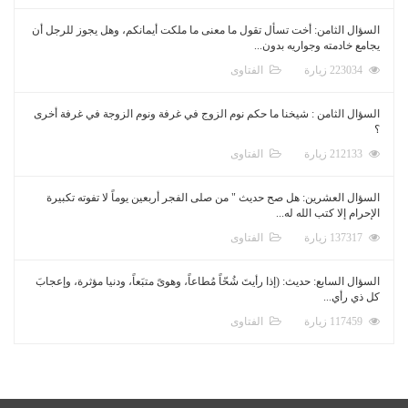
السؤال الثامن: أخت تسأل تقول ما معنى ما ملكت أيمانكم، وهل يجوز للرجل أن
يجامع خادمته وجواريه بدون...
223034 زيارة
الفتاوى
السؤال الثامن : شيخنا ما حكم نوم الزوج في غرفة ونوم الزوجة في غرفة أخرى
؟
212133 زيارة
الفتاوى
السؤال العشرين: هل صح حديث " من صلى الفجر أربعين يوماً لا تفوته تكبيرة
الإحرام إلا كتب الله له...
137317 زيارة
الفتاوى
السؤال السابع: حديث: (إذا رأيتَ شُحّاً مُطاعاً، وهوىً متبَعاً، ودنيا مؤثرة، وإعجابَ
كل ذي رأي...
117459 زيارة
الفتاوى