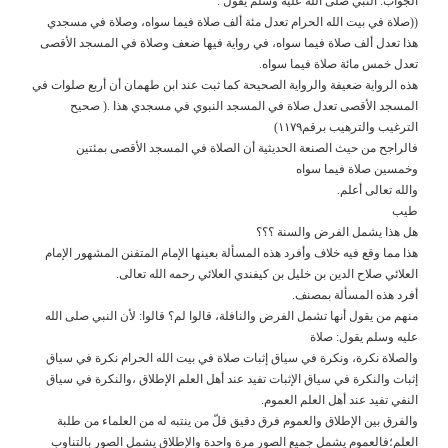
الجواب: النبي صلى الله عليه وسلم يقول :
((صلاة في بيت الله الحرام تعدل مئة ألف صلاة فيما سواه، وصلاة في مسجدي
هذا تعدل ألف صلاة فيما سواه، في رواية فيها ضعف وصلاة في المسجد الأقصى
تعدل خمس مائة صلاة فيما سواه.
هذه الرواية ضعيفة والرواية الصحيحة كما ثبت عند ابن طهمان أن أربع صلوات في
المسجد الأقصى تعدل صلاة في المسجد النبوي في مسجدي هذا .( صحيح
الترغيب والترهيب برقم١١٧٩)
فالراجح من حيث الصنعة الحديثية أن الصلاة في المسجد الأقصى بمئتين
وخمسين صلاة فيما سواه
والله تعالى أعلم.
طيب
هل هذا يشمل الفرض والسنة ؟؟؟
هذا مما وقع فيه خلاف وأفرد هذه المسألة بعينها الإمام المتفنن المشهور الإمام
العلائي صلاح الدين بن خليل بن كيفندي العلائي رحمه الله تعالى.
أفرد هذه المسألة بمصنف.
منهم من يقول أنها تشمل الفرض والنافلة، قالوا لم؟ قالوا: لأن النبي صلى الله
عليه وسلم يقول: صلاة
والصلاة نكرة، ونكرة في سياق إثبات صلاة في بيت الله الحرام نكرة في سياق
إثبات والنكرة في سياق الإثبات تفيد عند أهل العلم الإطلاق ،والنكرة في سياق
النفي تفيد عند أهل العلم العموم.
والفرق بين الإطلاق والعموم فرق دقيق قلّ من ينتبه له من العلماء من طلبة
العلم؛فالعموم يشمل جميع الصور مرة واحدة والإطلاق يشمل الصور بالتناوب