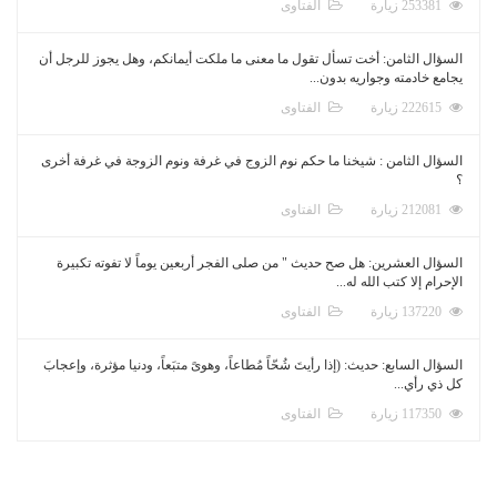
253381 زيارة
الفتاوى
السؤال الثامن: أخت تسأل تقول ما معنى ما ملكت أيمانكم، وهل يجوز للرجل أن
يجامع خادمته وجواريه بدون...
222615 زيارة
الفتاوى
السؤال الثامن : شيخنا ما حكم نوم الزوج في غرفة ونوم الزوجة في غرفة أخرى
؟
212081 زيارة
الفتاوى
السؤال العشرين: هل صح حديث " من صلى الفجر أربعين يوماً لا تفوته تكبيرة
الإحرام إلا كتب الله له...
137220 زيارة
الفتاوى
السؤال السابع: حديث: (إذا رأيتَ شُحّاً مُطاعاً، وهوىً متبَعاً، ودنيا مؤثرة، وإعجابَ
كل ذي رأي...
117350 زيارة
الفتاوى