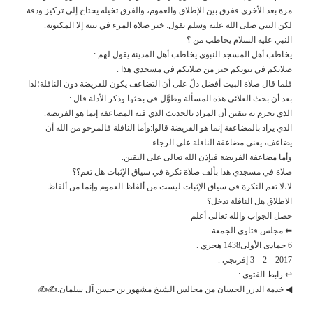
مرة بعد الأخرى ففرق بين الإطلاق والعموم، والفرق تخيله يحتاج إلى تركيز ودقة.
لكن النبي صلى الله عليه وسلم يقول: خير صلاة المرء في بيته إلا المكتوبة.
النبي عليه السلام يخاطب من ؟
يخاطب أهل المسجد النبوي يخاطب أهل المدينة يقول لهم :
صلاتكم في بيوتكم خير من صلاتكم في مسجدي هذا .
فلما قال صلاة البيت أفضل دلّ على أن التضاعف يكون للفريضة دون النافلة؛لذا
بعد أن بحث العلائي هذه المسألة وطوَّل في بحثها وذكر الأدلة قال :
الذي يجزم به بيقين أن المراد بالحديث الذي فيه المضاعفة إنما هو الفريضة.
الذي يراد بالمضاعفة إنما هو الفريضة قالوا:وأما النافلة فالمرجو من الله أن
يضاعف، يعني مضاعفة النافلة على الرجاء.
وأما مضاعفة الفريضة فبإذن الله تعالى على اليقين.
صلاة في مسجدي هذا بألف صلاة نكرة في سياق الإثبات هل تعم؟؟
لا،لا تعم النكرة في سياق الإثبات ليست من ألفاظ العموم وإنما من ألفاظ
الاطلاق هل النافلة تدخل؟
حصل الجواب والله تعالى أعلم
⬅ مجلس فتاوى الجمعة.
6 جمادى الأولى1438 هجري .
2017 – 2 – 3 إفرنجي .
↩ رابط الفتوى :
◀ خدمة الدرر الحسان من مجالس الشيخ مشهور بن حسن آل سلمان.✍✍