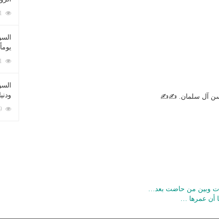
212091 زيارة
السؤ
يوماً
137231 زيارة
السؤا
ودني
حسن آل سلمان. ✍✍
117369 زيارة
قات وبين من حاضت بعد…
ا أن عمرها …