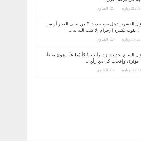
الفتاوى
ال العشرين: هل صح حديث " من صلى الفجر أربعين
 لا تفوته تكبيرة الإحرام إلا كتب الله له...
الفتاوى
ل السابع: حديث: (إذا رأيتَ شُحّاً مُطاعاً، وهوىً متبَعاً،
ا مؤثرة، وإعجابَ كل ذي رأي...
الفتاوى