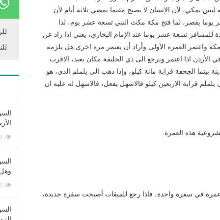
 ليس بمكي، لأن الإنسان لا يصبح مقيما بمضي ثلاثة أيام لأن
 يوما يقصر، لما فتح مكة مكث النبي تسعة عشر يوم، لذا
للر
للمسافر تسعة عشر يوما عند الإمام البخاري، يعني اذا زاد عن
 واعتمر العمرة الأولى وأراد أن يعتمر مره اخرى هل يلزمه
للن
 في الأردن اذا اعتمر ويرجع الى ذي الحليفة مكان بعيد، الاقرب
ة بينما الجحفة قرابة مائة كيلو، وإذا ذهب الى يلملم الذي، هو
يلملم قرابة الاربعين كيلو فالاسهل يفعل، فالاسهل له عليه ان
السؤ
الأر
مشروعية هذه العمرة.
253389 زيارة
السؤ
وهل 
222693 زيارة
 من عمرة في سفرة واحدة، فاذا رجع للميقات أصبحت سفرة جديدة،
السؤ
الزو