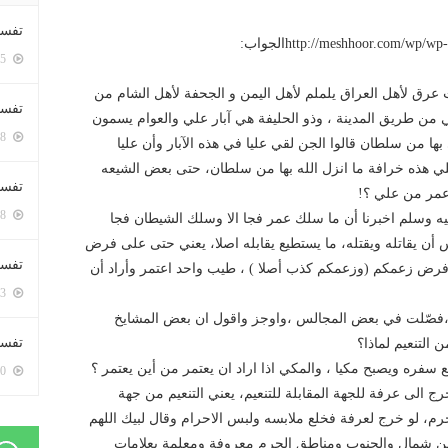
تفسي
http://meshhoor.com/الجواب:
5415 زيارة
ت عرق لأهل العراق يلملم لأهل اليمن و الجحفة لأهل الشام من
تفسي
ي من طريق المدينة ، وذو الحليفة هي آبار علي والعوام يسمون
5178 زيارة
 بها من سلطان قالوا الجن لقي عليا في هذه الآبار وأن عليا
 علي هذه خرافة ما انزل الله بها من سلطان، حتى بعض الشيعه
تفسير
وعمر من علي ؟!
5198 زيارة
يه وسلم اخبرنا أن ما سلك عمر فجا الا وسلك الشيطان فجا
 أن يقاتله ويقتله، ما يستطيع يقابله اصلا، يعني حتى على فرض
تفسير
فرض زعمكم (وزعمكم كذب أصلا ) ، طيب واحد اعتمر وأراد أن
5083 زيارة
لة ،فصّلت في بعض المجالس ،واوجز واقول ان بعض المشايخ
تفسير 
التنعيم لماذا؟
ع سفره ويصبح مكيا ، والمكي اذا اراد ان يعتمر من أين يعتمر ؟
5200 زيارة
خرج الى عرفة للجهة المقابلة للتنعيم، يعني التنعيم من جهة
، لو خرج لعرفة فخلع ملابسه ولبس الاحرام وقال لبيك اللهم
ن شمال والجنوب ومناطق الحرم معروفة ومعلمة بعلامات