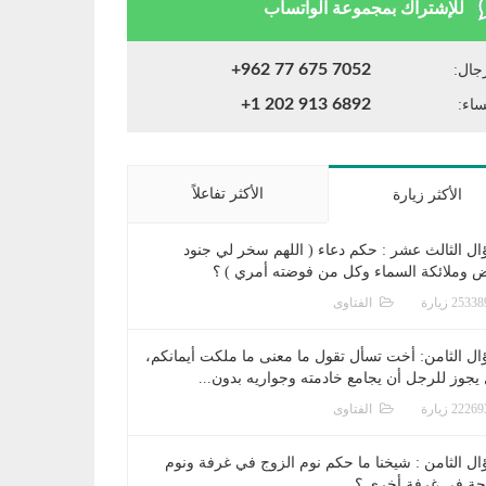
للإشتراك بمجموعة الواتساب
+962 77 675 7052
جال:
+1 202 913 6892
ساء:
الأكثر تفاعلاً
الأكثر زيارة
ال الثالث عشر : حكم دعاء ( اللهم سخر لي جنود
ض وملائكة السماء وكل من فوضته أمري ) ؟
الفتاوى
ال الثامن: أخت تسأل تقول ما معنى ما ملكت أيمانكم،
يجوز للرجل أن يجامع خادمته وجواريه بدون...
الفتاوى
ال الثامن : شيخنا ما حكم نوم الزوج في غرفة ونوم
جة في غرفة أخرى ؟