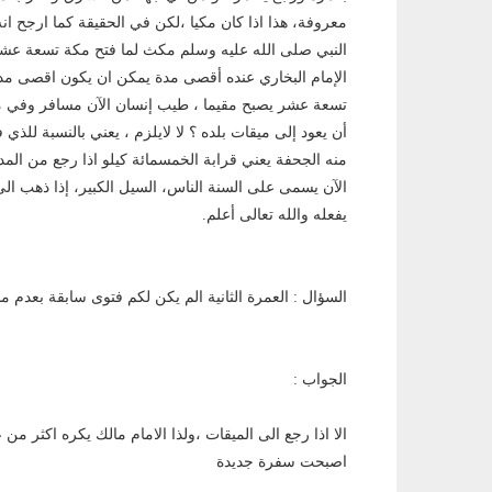
معروفة، هذا اذا كان مكيا ،لكن في الحقيقة كما ارجح انه
النبي صلى الله عليه وسلم مكث لما فتح مكة تسعة عشر
الإمام البخاري عنده أقصى مدة يمكن ان يكون اقصى مدة 
تسعة عشر يصبح مقيما ، طيب إنسان الآن مسافر وفي مكة
أن يعود إلى ميقات بلده ؟ لا لايلزم ، يعني بالنسبة للذي
منه الجحفة يعني قرابة الخمسمائة كيلو اذا رجع من المدين
الآن يسمى على السنة الناس، السيل الكبير، إذا ذهب الى 
يفعله والله تعالى أعلم.
السؤال : العمرة الثانية الم يكن لكم فتوى سابقة بعدم 
الجواب :
الا اذا رجع الى الميقات ،ولذا الامام مالك يكره اكثر
اصبحت سفرة جديدة