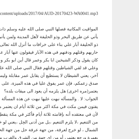
wp/wp-content/uploads/2017/04/AUD-20170423-WA0041.mp3
المواقيت المكانية فصلها النبي صلى الله عليه وسلم ذا
يأتي عن طريق البحر وذو الحليفة لأهل المدينة ولمن يأت
ذو الحليفة آبار علي بناء على خرافات ما أنزل الله تعالى
حاربهم وقتلهم ودفنهم في هذه الآبار فيقولون عنها آبار
كان يقول وذكر الشيخين ابا بكر وعمر قال أين ابو بكر 
وعلي قد لقي الشياطين وقتلهم فقال النبي صلى الله عل
آخر، يعني الشيطان لا يستطيع أن يقابل عمر مقابلة وليس
صدق زعمكم، فإن عمر يفوق عليا في هذه الميزة، على 
يعتمر(مره اخرى) هل يلزمه أن يعود الى ميقات بلده؟
الجواب: لا . والمسأله نبهت عليها نبهت عن هذه المسأ
يفتون فيمن مكث في مكة اكثر من ثلاثة أيام ان يعتمر من 
لأن في معتقده أنه بإقامته ثلاثة أيام فأكثر في مكة ينقط
من التنعيم ،لا يلزم التنعيم ،بل من أدنى الحِل ،يعني لو 
الشمال ، لو خرج لعرفة، من جهة عرفة حل من جهة الحرم
بعمرة ورجع يعتمر، أو من اي جهة من الشرق والغرب م