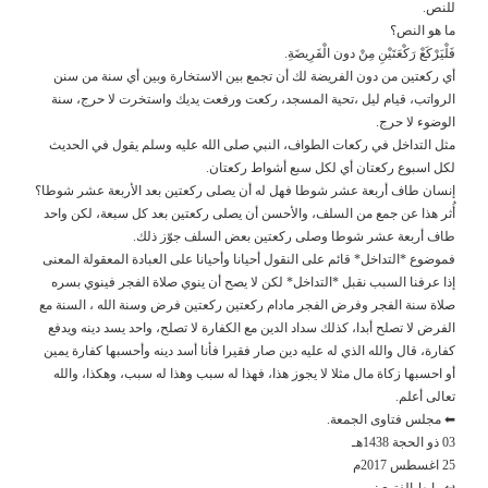
للنص.
ما هو النص؟
فَلْيَرْكَعْ رَكْعَتَيْنِ مِنْ دون الْفَرِيضَةِ.
أي ركعتين من دون الفريضة لك أن تجمع بين الاستخارة وبين أي سنة من سنن
الرواتب، قيام ليل ،تحية المسجد، ركعت ورفعت يديك واستخرت لا حرج، سنة
الوضوء لا حرج.
مثل التداخل في ركعات الطواف، النبي صلى الله عليه وسلم يقول في الحديث
لكل اسبوع ركعتان أي لكل سبع أشواط ركعتان.
إنسان طاف أربعة عشر شوطا فهل له أن يصلى ركعتين بعد الأربعة عشر شوطا؟
أُثر هذا عن جمع من السلف، والأحسن أن يصلى ركعتين بعد كل سبعة، لكن واحد
طاف أربعة عشر شوطا وصلى ركعتين بعض السلف جوّز ذلك.
فموضوع *التداخل* قائم على النقول أحيانا وأحيانا على العبادة المعقولة المعنى
إذا عرفنا السبب نقبل *التداخل* لكن لا يصح أن ينوي صلاة الفجر فينوي بسره
صلاة سنة الفجر وفرض الفجر مادام ركعتين ركعتين فرض وسنة الله ، السنة مع
الفرض لا تصلح أبدا، كذلك سداد الدين مع الكفارة لا تصلح، واحد يسد دينه ويدفع
كفارة، قال والله الذي له عليه دين صار فقيرا فأنا أسد دينه وأحسبها كفارة يمين
أو احسبها زكاة مال مثلا لا يجوز هذا، فهذا له سبب وهذا له سبب، وهكذا، والله
تعالى أعلم.
⬅ مجلس فتاوى الجمعة.
03 ذو الحجة 1438هـ
25 اغسطس 2017م
↩ رابط الفتوى: