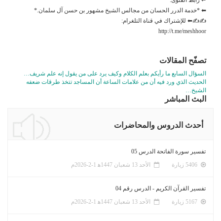
⬅ *خدمة الدرر الحسان من مجالس الشيخ مشهور بن حسن آل سلمان.*
✍✍⬅ للإشتراك في قناة التلغرام:
http://t.me/meshhoor
تصفّح المقالات
السؤال السابع ما رأيكم بعلم الكلام وكيف يرد على من يقول إنه علم شريف…
الحديث الذي ورد فيه أن من علامات الساعة أن المساجد تتخذ طرقات ضعفه
الشيخ…
البث المباشر
أحدث الدروس والمحاضرات
تفسير سورة الفاتحة الدرس 05
5406 زيارة
الأحد 13 شعبان 1447ﻫ 1-2-2026م
تفسير القرآن الكريم - الدرس رقم 04
5167 زيارة
الأحد 13 شعبان 1447ﻫ 1-2-2026م