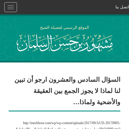
اتصل بنا
Toggle
vigation
الموقع الرسمي لفضيلة الشيخ
السؤال السادس والعشرون ارجو أن تبين
لنا لماذا لا يجوز الجمع بين العقيقة
والأضحية ولماذا…
http://meshhoor.com/wp/wp-content/uploads/2017/09/AUD-20170905-
WA0000.mp3الجواب: هذا شيء يسمى عند الفقهاء *بالتداخل*، و *التداخل*