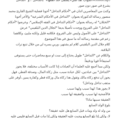
يشرع في صور دون صور.
وكتبَ من المعاصرين اثنان في *أحكام التداخل* أخونا فضلية الشيخ القارئ محمد
منصور رسالة الدكتوراة بعنوان: *التداخل في الأحكام الشرعية* والأخر أخونا
*الخثلان* له رسالة بعنوان: *أحكام التداخل في الفقه الإسلامي*، وعرضوا *أحكام
التداخل* على الفروع ووجدت تأصيلا بديعا *لجلال الدين البلقيني* عرضَ
*التداخل* على الأصول وليس على الفروع، فكلامه قليل ولكنه مليئ، وكلاهما
زعم في مقدمة رسالته أنه ما سبق في هذا الموضوع.
كلام جلال الدين البلقيني كلام لم يشتهر، وربيِ يسره لي من خلال تتبع ترات
البلاقنة.
والكلام عن *التداخل* طويل يحتاج إلى ست او سبع محاضرات حتى يستوفى
استيفاءاً قويا ودقيقاً.
ولكن مما أجمع عليه العلماء أن العبادات إذا كانت الأسباب مختلفة، فلا يجوز
*التداخل* بين عبادتين، لكل عبادة سبب، مثل زكاة المال، وصدقة الفطر، فهل
يجوز أن تدفع زكاة مالك وتقول هذا زكاة مال وزكاة فطر وكفارة يمين ،أوفر على
مذهب تداخل وتداخل؟
لا يجوز هذا؛ لهذا سبب ولهذا سبب.
فالأضحية لها سبب، والعقيقة لها سبب.
العقيقة سببها ماذا؟
بلوغ الولد السابع.
من ولد له ولد ومات قبل السابع هل عليه عقيقة؟
لا، ولكن إذا بلغ السابع وجبت عليه العقيقة ولكن إذا مات قبل السابع فليس عليه