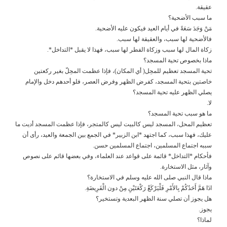
عقيقة.
ما سبب الأضحية؟
مَنْ وَجَدَ سَعَةً في أيام العيد فيكون عليه الأضحية.
فالأضحية لها سبب، والعقيقة لها سبب.
زكاة المال لها سبب وزكاة الفطر لها سبب، فهذا لا يقبل *التداخل*.
ماذا بخصوص تحية المسجد؟
تحية المسجد تعظيم للمحِل( أي المكان)، فإذا عظمت المحِلّ بغير ركعتين
خاصتين بتحية المسجد، كفرض الظهر وفرض العصر، فلو أحدهم دخل والإمام
يصلي الظهر عليه تحية المسجد؟
لا.
ما هو سبب تحية المسجد؟
تعظيم المحل، المسجد ليس كالبيت ليس كالمتجر، فإذا عظمت المسجد أديت ما
عليك، فهذا سبب، كما اجتهد *ابن الزبير* في الجمع بين الجمعة والعيد، رأى أن
سببه اجتماع المسلمين، اجتماع المسلمين حسن.
فأحكام *التداخل* قائمة على قواعد عند العلماء، وفي بعضها قائم على نصوص
وآثار، مثل الاستخارة.
ماذا قال النبي صلى الله عليه وسلم في الاستخارة؟
اذَا هَمَّ أَحَدُكُمْ بِالأَمْرِ فَلْيَرْكَعْ رَكْعَتَيْنِ مِنْ دون الْفَرِيضَةِ.
هل يجوز أن تصلي سنة الظهر البعدية وتستخير؟
يجوز.
لماذا؟