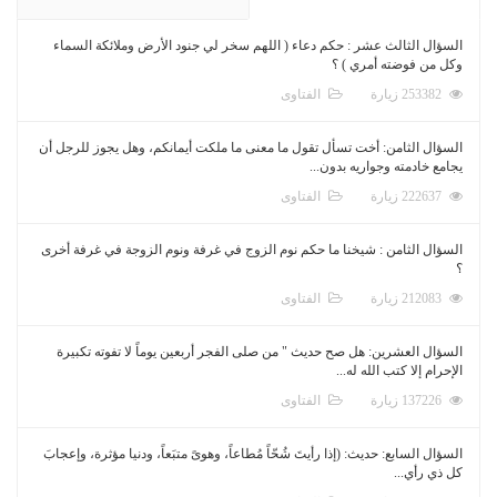
السؤال الثالث عشر : حكم دعاء ( اللهم سخر لي جنود الأرض وملائكة السماء
وكل من فوضته أمري ) ؟
253382 زيارة
الفتاوى
السؤال الثامن: أخت تسأل تقول ما معنى ما ملكت أيمانكم، وهل يجوز للرجل أن
يجامع خادمته وجواريه بدون...
222637 زيارة
الفتاوى
السؤال الثامن : شيخنا ما حكم نوم الزوج في غرفة ونوم الزوجة في غرفة أخرى
؟
212083 زيارة
الفتاوى
السؤال العشرين: هل صح حديث " من صلى الفجر أربعين يوماً لا تفوته تكبيرة
الإحرام إلا كتب الله له...
137226 زيارة
الفتاوى
السؤال السابع: حديث: (إذا رأيتَ شُحّاً مُطاعاً، وهوىً متبَعاً، ودنيا مؤثرة، وإعجابَ
كل ذي رأي...