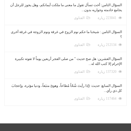
السؤال الثامن: أخت تسأل تقول ما معنى ما ملكت أيمانكم، وهل يجوز للرجل أن
يجامع خادمته وجواريه بدون...
223041 زيارة
الفتاوى
السؤال الثامن : شيخنا ما حكم نوم الزوج في غرفة ونوم الزوجة في غرفة أخرى
؟
212134 زيارة
الفتاوى
السؤال العشرين: هل صح حديث " من صلى الفجر أربعين يوماً لا تفوته تكبيرة
الإحرام إلا كتب الله له...
137320 زيارة
الفتاوى
السؤال السابع: حديث: (إذا رأيتَ شُحّاً مُطاعاً، وهوىً متبَعاً، ودنيا مؤثرة، وإعجابَ
كل ذي رأي...
117464 زيارة
الفتاوى