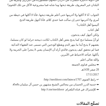
البلدان غير المعروف طريقة ذبحها وما شابه فما مشروعية الأكل من تلك اللحوم؟
*
الجواب: أنا لا آكلها ولا أحرمها حتى أعلم طريقة ذبحها، فأنا لا آكلها في حيطة من
أمري ولا أحرمها حتى إن سألت فما عندي كلام، فأنا أجهل طريقة الذبح.
أليسوا أهل الكتاب؟
أهل كتاب.
ولكن أجهل كيف يذبحون.
لو أنّ مسلما ذبح كما يذبح بعض أهل الكتاب لكانت ذبيحته حراما لو كان مسلما،
بعضهم لا يذبح أبدا ما ينهر الدم ويقطع الودجين التي تسمى عند الفقهاء التذكية.
فما لم نتحقق كيف يذبحون فالذي أراه أن الإنسان يعني لا يتجرأ على الحرمة ولا
يأكلها، فيأخذ الاحتياط في الأمرين.
والله تعالى اعلم.
⬅ مجلس فتاوى الجمعة
28 صفر 1438هـ
17/11/2017
↩ رابط الفتوى:http://meshhoor.com/fatawa/1707/
⬅ خدمة الدرر الحسان من مجالس الشيخ مشهور بن حسن آل سلمان.✍✍
⬅ للإشتراك في قناة التلغرام: http://t.me/meshhoor
تصفّح المقالات