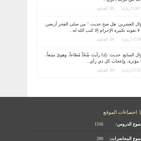
الفتاوى
ال العشرين: هل صح حديث " من صلى الفجر أربعين
 لا تفوته تكبيرة الإحرام إلا كتب الله له...
الفتاوى
ل السابع: حديث: (إذا رأيتَ شُحّاً مُطاعاً، وهوىً متبَعاً،
ا مؤثرة، وإعجابَ كل ذي رأي...
الفتاوى
احصاءات الموقع
موع الدروس:
1516
موع المحاضرات:
200