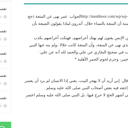
تفسي
http://meshhoor.com/wp/wp-content/uploads/2017/07/AUD-20170725-WA0034.mp3الجواب: عمر نهى عن المتعة (حج
5394 زيارة
ة أن المتعة بالنساء حلال، أتدرون لماذا يقولون الشيعة بأن
تفسي
ن الإنس يفتون لهم بهتك أعراضهم، فهتكت أعراضهم بكذب
5156 زيارة
ي نهى عن المتعة، وأن المتعة كانت حلالا ،ولم ينه عنها النبي
بت في صحيح البخاري عن علي والحمد لله أنه عن علي :
تفسير
يبر، وحرم لحوم الحمر الأهلية.*
5174 زيارة
تفسير
: إني أريد أن لا يهجر البيت، يعني إذا الانسان لم يرد أن يعتمر
5061 زيارة
 وراجعه فيه بعض أصحاب النبي صلى الله عليه وسلم .
 أشهر الحج لا حرج فيها، بل النبي صلى الله عليه وسلم اعتمر
تفسير 
5176 زيارة