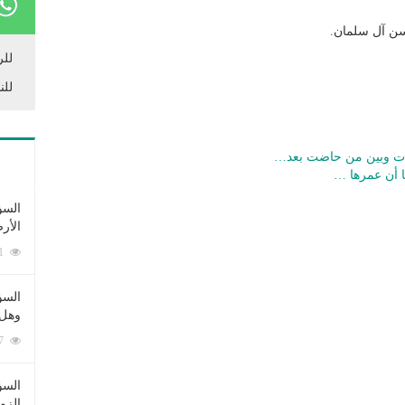
ن آل سلمان.
للر
للن
قات وبين من حاضت بعد…
ا أن عمرها …
السؤ
الأر
253371 زيارة
السؤ
وهل 
222547 زيارة
السؤ
الزو