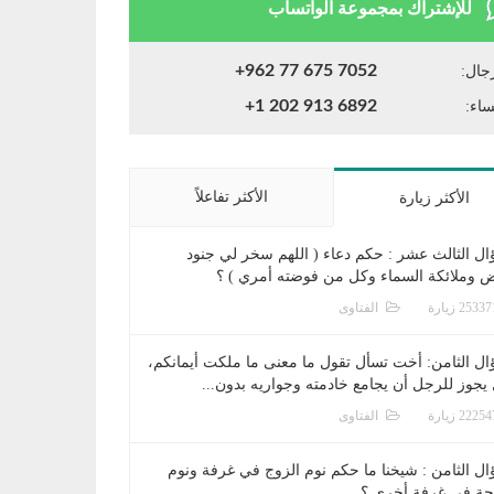
للإشتراك بمجموعة الواتساب
+962 77 675 7052
جال:
+1 202 913 6892
ساء:
الأكثر تفاعلاً
الأكثر زيارة
ال الثالث عشر : حكم دعاء ( اللهم سخر لي جنود
ض وملائكة السماء وكل من فوضته أمري ) ؟
الفتاوى
ال الثامن: أخت تسأل تقول ما معنى ما ملكت أيمانكم،
يجوز للرجل أن يجامع خادمته وجواريه بدون...
الفتاوى
ال الثامن : شيخنا ما حكم نوم الزوج في غرفة ونوم
جة في غرفة أخرى ؟