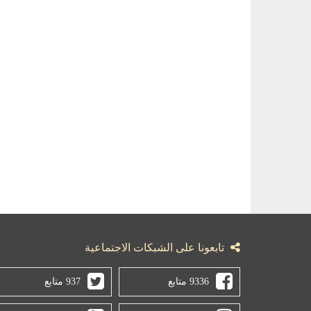
تابعونا على الشبكات الاجتماعية
9336 متابع
937 متابع