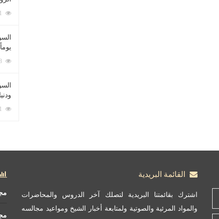
212071 زيارة
السؤ
يوماً
137208 زيارة
السؤا
ودني
117321 زيارة
القائمة البريدية
مج
اشترك بقائمتنا البريدية لتصلك آخر الدروس والمحاضرات
والمواد المرئية والصوتية ولمتابعة أخبار الشيخ ومواعيد مجالسه
مج