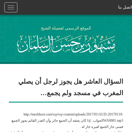
اتصل بنا
Toggle
vigation
الموقع الرسمي لفضيلة الشيخ
السؤال العاشر هل يجوز لرجل أن يصلي
المغرب في مسجد ولم يجمع…
http://meshhoor.com/wp/wp-content/uploads/2017/01/AUD-20170119-
WA0001.mp3الجواب : إذا كان يعتقد أن الجمع جائز وأن العذر القائم يجوز الجمع
فمتى جاز الجمع لغيره جاز له .