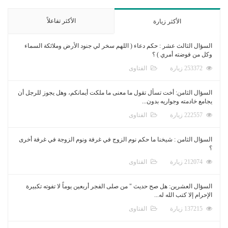
الأكثر تفاعلاً
الأكثر زيارة
السؤال الثالث عشر : حكم دعاء ( اللهم سخر لي جنود الأرض وملائكة السماء
وكل من فوضته أمري ) ؟
253372 زيارة
الفتاوى
السؤال الثامن: أخت تسأل تقول ما معنى ما ملكت أيمانكم، وهل يجوز للرجل أن
يجامع خادمته وجواريه بدون...
222557 زيارة
الفتاوى
السؤال الثامن : شيخنا ما حكم نوم الزوج في غرفة ونوم الزوجة في غرفة أخرى
؟
212074 زيارة
الفتاوى
السؤال العشرين: هل صح حديث " من صلى الفجر أربعين يوماً لا تفوته تكبيرة
الإحرام إلا كتب الله له...
137215 زيارة
الفتاوى