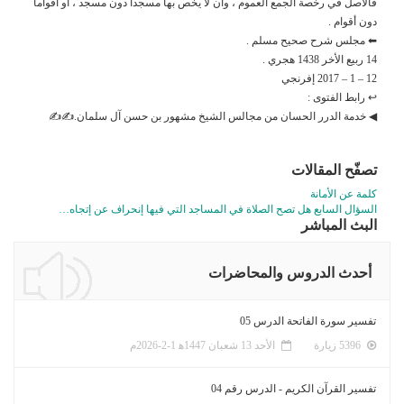
فالأصل في رخصة الجمع العموم ، وأن لا يخص بها مسجدا دون مسجد ، أو أقواما
دون أقوام .
⬅ مجلس شرح صحيح مسلم .
14 ربيع الأخر 1438 هجري .
12 – 1 – 2017 إفرنجي
↩ رابط الفتوى :
◀ خدمة الدرر الحسان من مجالس الشيخ مشهور بن حسن آل سلمان.✍✍
تصفّح المقالات
كلمة عن الأمانة
السؤال السابع هل تصح الصلاة في المساجد التي فيها إنحراف عن إتجاه…
البث المباشر
أحدث الدروس والمحاضرات
تفسير سورة الفاتحة الدرس 05
5396 زيارة
الأحد 13 شعبان 1447ﻫ 1-2-2026م
تفسير القرآن الكريم - الدرس رقم 04