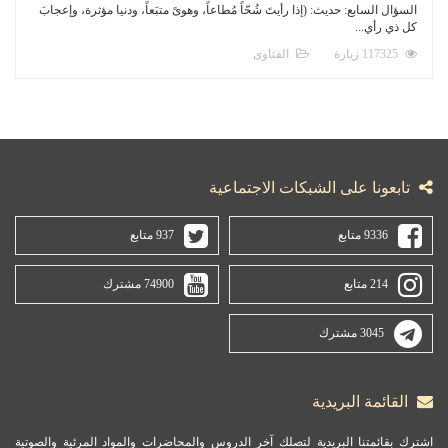
السؤال السابع: حديث: (إذا رأيتَ شُحّاً مُطاعاً، وهوىً متبَعاً، ودنيا مؤثرة، وإعجابَ
كل ذي رأي...
117325 زيارة
الفتاوى
تابعونا على الشبكات الاجتماعية
9336 متابع
937 متابع
214 متابع
74900 مشترك
3045 مشترك
القائمة البريدية
اشترك بقائمتنا البريدية لتصلك آخر الدروس والمحاضرات والمواد المرئية والصوتية