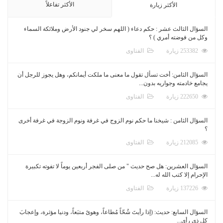
الأكثر تفاعلاً
الأكثر زيارة
السؤال الثالث عشر : حكم دعاء ( اللهم سخر لي جنود الأرض وملائكة السماء
وكل من فوضته أمري ) ؟
253382 زيارة
الفتاوى
السؤال الثامن: أخت تسأل تقول ما معنى ما ملكت أيمانكم، وهل يجوز للرجل أن
يجامع خادمته وجواريه بدون...
222650 زيارة
الفتاوى
السؤال الثامن : شيخنا ما حكم نوم الزوج في غرفة ونوم الزوجة في غرفة أخرى
؟
212085 زيارة
الفتاوى
السؤال العشرين: هل صح حديث " من صلى الفجر أربعين يوماً لا تفوته تكبيرة
الإحرام إلا كتب الله له...
137226 زيارة
الفتاوى
السؤال السابع: حديث: (إذا رأيتَ شُحّاً مُطاعاً، وهوىً متبَعاً، ودنيا مؤثرة، وإعجابَ
كل ذي رأي...