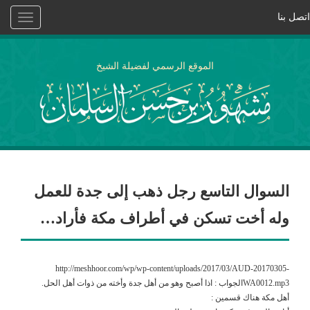
اتصل بنا
Toggle
vigation
الموقع الرسمي لفضيلة الشيخ
السوال التاسع رجل ذهب إلى جدة للعمل
وله أخت تسكن في أطراف مكة فأراد…
http://meshhoor.com/wp/wp-content/uploads/2017/03/AUD-20170305-
WA0012.mp3الجواب : اذا أصبح وهو من أهل جدة وأخته من ذوات أهل الحل.
أهل مكة هناك قسمين :