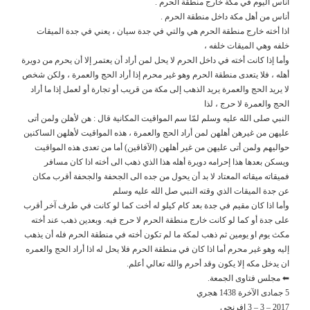
أناس اليوم في مكة خارج منطقة الحرم .
أناس من أهل مكة داخل منطقة الحرم .
اذا أخته خارج منطقة الحرم هي والتي في جدة سيان ، يعني في جدة الميقات
خلفه وهي الميقات خلفه ،
وأما إذا كانت أخته في داخل الحرم لا يحل لمن أراد أن يعتمر إلا أن يحرم من دويرة
أهله ، فلا يتعدى منطقة الحرم وهو غير محرم إذا أراد الحج والعمرة ، ولكن شخص
لا يريد الحج والعمرة يريد الذهب إلى مكة من قريب أو تجارة أو لعمل إذا ما أراد
الحج والعمرة لا حرج ، لذا
النبي صلى الله عليه وسلم لمّا سم المواقيت المكانية قال : هن لأهلن ولمن أتى
عليهن من غيرهن أهلهن لمن أراد الحج والعمرة ، هذه المواقيت لأهلهن الساكنين
حواليهم ولمن أتى عليهن من غير أهلهن (الآفاقين) أما من تعدى هذه المواقيت
ويسكن بعدها هذا إحرامه دويرة أهله هذا الذي ذهب الى أخته اذا كان مسافر
فميقاته ميقاته المعتاد لا بد أن يحول من جده الى الجحفة والجحفة أقرب مكان
عن جدة الميقات الذي وقته النبي صل الله عليه وسلم
وأما اذا كان مقيم في جدة بعد كام كيلو له أخت كما لو كانت في طرف آخر أقرب
على جدة أو كما لو كانت خارج منطقة الحرم لا حرج فيه. وبعدين ذهب عند أخته
مكث يوم او يومين ثم ذهب لمكة ما لم تكون أخته في منطقة الحرم فله أن يذهب
إليه وهو غير محرم أما اذا كان في منطقة الحرم فلا يحل له اذا أراد الحج والعمره
ان يدخل مكه إلا يكون وقد أحرم والله تعالي أعلم.
⬅ مجلس فتاوى الجمعة.
5 جمادى الآخرة 1438 هجري
2017 – 3 – 3 إفرنجي