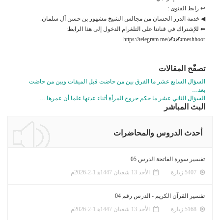
↩ رابط الفتوى :
◀ خدمة الدرر الحسان من مجالس الشيخ مشهور بن حسن آل سلمان.
⬅ للإشتراك في قناتنا على التلغرام الدخول إلى هذا الرابط:
https://telegram.me/✍✍meshhoor
تصفّح المقالات
السؤال السابع عشر ما الفرق بين من حاضت قبل الميقات وبين من حاضت
بعد…
السؤال الثاني عشر ما حكم خروج المرأة أثناء عدتها علما أن عمرها …
البث المباشر
أحدث الدروس والمحاضرات
تفسير سورة الفاتحة الدرس 05
5407 زيارة
الأحد 13 شعبان 1447ﻫ 1-2-2026م
تفسير القرآن الكريم - الدرس رقم 04
5168 زيارة
الأحد 13 شعبان 1447ﻫ 1-2-2026م