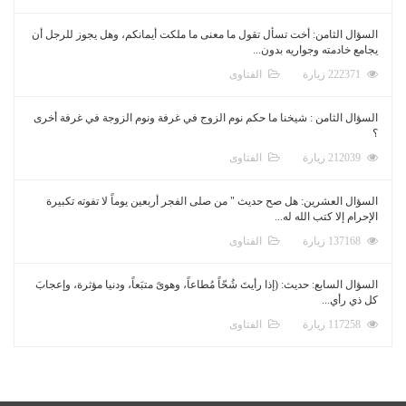
السؤال الثامن: أخت تسأل تقول ما معنى ما ملكت أيمانكم، وهل يجوز للرجل أن
يجامع خادمته وجواريه بدون...
222371 زيارة
الفتاوى
السؤال الثامن : شيخنا ما حكم نوم الزوج في غرفة ونوم الزوجة في غرفة أخرى
؟
212039 زيارة
الفتاوى
السؤال العشرين: هل صح حديث " من صلى الفجر أربعين يوماً لا تفوته تكبيرة
الإحرام إلا كتب الله له...
137168 زيارة
الفتاوى
السؤال السابع: حديث: (إذا رأيتَ شُحّاً مُطاعاً، وهوىً متبَعاً، ودنيا مؤثرة، وإعجابَ
كل ذي رأي...
117258 زيارة
الفتاوى