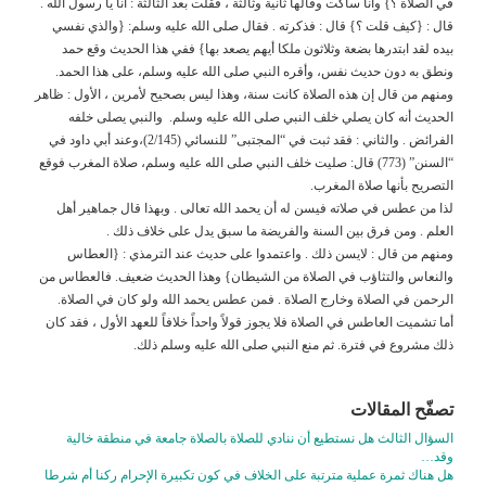
في الصلاة ؟} وأنا ساكت وقالها ثانية وثالثة ، فقلت بعد الثالثة : أنا يا رسول الله .
قال : {كيف قلت ؟} قال : فذكرته . فقال صلى الله عليه وسلم: {والذي نفسي
بيده لقد ابتدرها بضعة وثلاثون ملكا أيهم يصعد بها} ففي هذا الحديث وقع حمد
ونطق به دون حديث نفس، وأقره النبي صلى الله عليه وسلم، على هذا الحمد.
ومنهم من قال إن هذه الصلاة كانت سنة، وهذا ليس بصحيح لأمرين ، الأول : ظاهر
الحديث أنه كان يصلي خلف النبي صلى الله عليه وسلم. والنبي يصلى خلفه
الفرائض . والثاني : فقد ثبت في “المجتبى” للنسائي (2/145)،وعند أبي داود في
“السنن” (773) قال: صليت خلف النبي صلى الله عليه وسلم، صلاة المغرب فوقع
التصريح بأنها صلاة المغرب.
لذا من عطس في صلاته فيسن له أن يحمد الله تعالى . وبهذا قال جماهير أهل
العلم . ومن فرق بين السنة والفريضة ما سبق يدل على خلاف ذلك .
ومنهم من قال : لايسن ذلك . واعتمدوا على حديث عند الترمذي : {العطاس
والنعاس والتثاؤب في الصلاة من الشيطان} وهذا الحديث ضعيف. فالعطاس من
الرحمن في الصلاة وخارج الصلاة . فمن عطس يحمد الله ولو كان في الصلاة.
أما تشميت العاطس في الصلاة فلا يجوز قولاً واحداً خلافاً للعهد الأول ، فقد كان
ذلك مشروع في فترة. ثم منع النبي صلى الله عليه وسلم ذلك.
تصفّح المقالات
السؤال الثالث هل نستطيع أن ننادي للصلاة بالصلاة جامعة في منطقة خالية
وقد…
هل هناك ثمرة عملية مترتبة على الخلاف في كون تكبيرة الإحرام ركنا أم شرطا