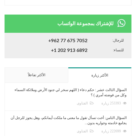
للإشتراك بمجموعة الواتساب
للرجال:
+962 77 675 7052
للنساء:
+1 202 913 6892
الأكثر تفاعلاً
الأكثر زيارة
السؤال الثالث عشر : حكم دعاء ( اللهم سخر لي جنود الأرض وملائكة السماء
وكل من فوضته أمري ) ؟
253393 زيارة
الفتاوى
السؤال الثامن: أخت تسأل تقول ما معنى ما ملكت أيمانكم، وهل يجوز للرجل أن
يجامع خادمته وجواريه بدون...
222699 زيارة
الفتاوى