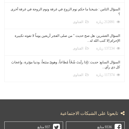
السؤال الثامن : شيخنا ما حكم نوم الزوج في غرفة ونوم الزوجة في غرفة أخرى
؟
212091 زيارة
الفتاوى
السؤال العشرين: هل صح حديث " من صلى الفجر أربعين يوماً لا تفوته تكبيرة
الإحرام إلا كتب الله له...
137234 زيارة
الفتاوى
السؤال السابع: حديث: (إذا رأيتَ شُحّاً مُطاعاً، وهوىً متبَعاً، ودنيا مؤثرة، وإعجابَ
كل ذي رأي...
117374 زيارة
الفتاوى
تابعونا على الشبكات الاجتماعية
9336 متابع
937 متابع