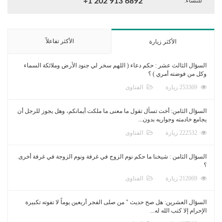
للنساء:
+1 202 913 6892
الأكثر تفاعلاً
الأكثر زيارة
السؤال الثالث عشر : حكم دعاء ( اللهم سخر لي جنود الأرض وملائكة السماء
وكل من فوضته أمري ) ؟
253369 زيارة
الفتاوى
السؤال الثامن: أخت تسأل تقول ما معنى ما ملكت أيمانكم، وهل يجوز للرجل أن
يجامع خادمته وجواريه بدون...
222532 زيارة
الفتاوى
السؤال الثامن : شيخنا ما حكم نوم الزوج في غرفة ونوم الزوجة في غرفة أخرى
؟
212069 زيارة
الفتاوى
السؤال العشرين: هل صح حديث " من صلى الفجر أربعين يوماً لا تفوته تكبيرة
الإحرام إلا كتب الله له...