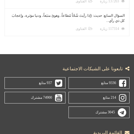
137203 زيارة
الفتاوى
السؤال السابع: حديث: (إذا رأيتَ شُحّاً مُطاعاً، وهوىً متبَعاً، ودنيا مؤثرة، وإعجابَ
كل ذي رأي...
117314 زيارة
الفتاوى
تابعونا على الشبكات الاجتماعية
9336 متابع
937 متابع
214 متابع
74900 مشترك
3045 مشترك
القائمة البريدية