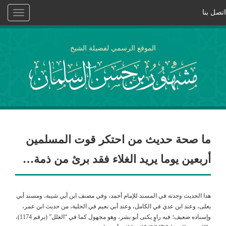
اتصل بنا
Toggle
vigation
الموقع الرسمي لفضيلة الشيخ
ما صحة حديث من احتكر قوت المسلمين
أربعين يوما يريد الغلاء فقد برئ من ذمة…
هذا الحديث وجدته في المسند للإمام أحمد، وفي مصنف ابن أبي شيبة، ومسند أبي
يعلى، وعند ابن عدي في الكامل، وعند أبي نعيم في الحلية، من حديث ابن عمر،
وإسناده ضعيف؛ فيه راوٍ يكنى أبو بشر، وهو مجهول كما في “العلل” (برقم 1174)،