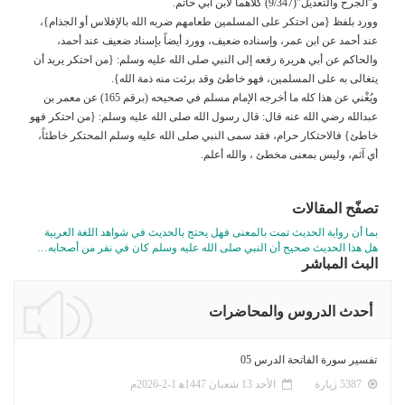
و”الجرح والتعديل”(9/347) كلاهما لابن أبي حاتم.
وورد بلفظ {من احتكر على المسلمين طعامهم ضربه الله بالإفلاس أو الجذام}،
عند أحمد عن ابن عمر، وإسناده ضعيف، وورد أيضاً بإسناد ضعيف عند أحمد،
والحاكم عن أبي هريرة رفعه إلى النبي صلى الله عليه وسلم: {من احتكر يريد أن
يتغالى به على المسلمين، فهو خاطئ وقد برئت منه ذمة الله}.
ويُغْني عن هذا كله ما أخرجه الإمام مسلم في صحيحه (برقم 165) عن معمر بن
عبدالله رضي الله عنه قال: قال رسول الله صلى الله عليه وسلم: {من احتكر فهو
خاطئ} فالاحتكار حرام، فقد سمى النبي صلى الله عليه وسلم المحتكر خاطئاً،
أي آثم، وليس بمعنى مخطئ ، والله أعلم.
تصفّح المقالات
بما أن رواية الحديث تمت بالمعنى فهل يحتج بالحديث في شواهد اللغة العربية
هل هذا الحديث صحيح أن النبي صلى الله عليه وسلم كان في نفر من أصحابه…
البث المباشر
أحدث الدروس والمحاضرات
تفسير سورة الفاتحة الدرس 05
5387 زيارة
الأحد 13 شعبان 1447ﻫ 1-2-2026م