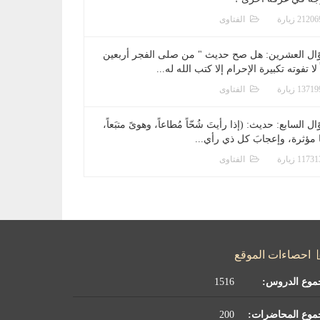
الفتاوى
ال العشرين: هل صح حديث " من صلى الفجر أربعين
 لا تفوته تكبيرة الإحرام إلا كتب الله له...
الفتاوى
ل السابع: حديث: (إذا رأيتَ شُحّاً مُطاعاً، وهوىً متبَعاً،
ا مؤثرة، وإعجابَ كل ذي رأي...
الفتاوى
احصاءات الموقع
موع الدروس:
1516
موع المحاضرات:
200