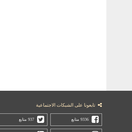
تابعونا على الشبكات الاجتماعية
9336 متابع
937 متابع