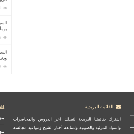
212069 زيارة
السؤ
يوماً
137199 زيارة
السؤا
ودني
117313 زيارة
القائمة البريدية
مج
اشترك بقائمتنا البريدية لتصلك آخر الدروس والمحاضرات
والمواد المرئية والصوتية ولمتابعة أخبار الشيخ ومواعيد مجالسه
مج