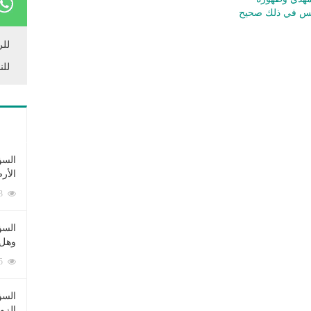
أنس في ذلك صحيح
للر
للن
السؤ
الأر
253363 زيارة
السؤ
وهل 
222525 زيارة
السؤ
الزو