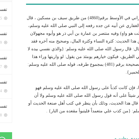
تفسي
هذا الحديث أخرجه الحاكم في المستدرك (3/343) والطبراني في الأوسط برقم(4860) من طريق سيف بن مسكين ، قال
5385 زيارة
لغفاري عن أبيه عن جده رفعه إلى النبي صلى الله عليه وسلم،
 هو واهٍ) وفيه منتصر بن عمارة بن أبي ذر هو وأبوه مجهولان
تفسي
هيثمي في مجمع الزوائد (7/325) وصح من هذا الحديث: كثرة النساء وكثرة المال، وصحيح منه آخره فقد
5149 زيارة
: قال رسول الله صلى الله عليه وسلم: {والذي نفسي بيده لا
 الطريق، فيكون خيارهم يومئذ من يقول: لو واريتها وراء هذا
تفسير
الحائط} وصحح شيخنا الألباني رحمه الله في السلسلة الصحيحة برقم (481) بمجموع طرقه، قوله صلى الله عليه وسلم:
5167 زيارة
حمير}.
تفسير
 فإن كانت كذباً على رسول الله صلى الله عليه وسلم فهو
5054 زيارة
شيئاً على أنه قول رسول الله صلى الله عليه وسلم ولا أن
د قال هذا الحديث، وذلك بأن ينظر في كتب أهل صنعة الحديث أو
تفسير 
م: {من كذب علي متعمداً فليتبوأ مقعده من النار} .
5168 زيارة
لمهدي وظهوره