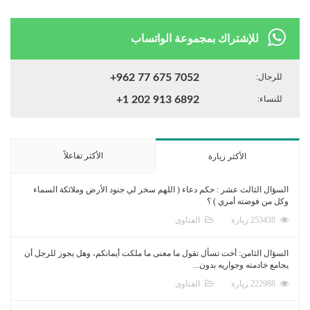
للإشتراك بمجموعة الواتساب
للرجال:
+962 77 675 7052
للنساء:
+1 202 913 6892
الأكثر تفاعلاً
الأكثر زيارة
السؤال الثالث عشر : حكم دعاء ( اللهم سخر لي جنود الأرض وملائكة السماء
وكل من فوضته أمري ) ؟
253438 زيارة
الفتاوى
السؤال الثامن: أخت تسأل تقول ما معنى ما ملكت أيمانكم، وهل يجوز للرجل أن
يجامع خادمته وجواريه بدون...
222988 زيارة
الفتاوى