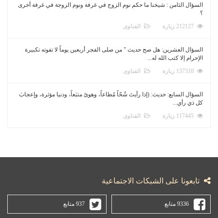
السؤال الثامن : شيخنا ما حكم نوم الزوج في غرفة ونوم الزوجة في غرفة أخرى
؟
212127 زيارة
الفتاوى
السؤال العشرين: هل صح حديث " من صلى الفجر أربعين يوماً لا تفوته تكبيرة
الإحرام إلا كتب الله له...
137310 زيارة
الفتاوى
السؤال السابع: حديث: (إذا رأيتَ شُحّاً مُطاعاً، وهوىً متبَعاً، ودنيا مؤثرة، وإعجابَ
كل ذي رأي...
117445 زيارة
الفتاوى
تابعونا على الشبكات الاجتماعية
9336 متابع
937 متابع