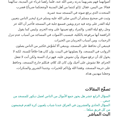
أصواتهما فهم بضربهما بدرته رضي الله عنه، فلما رآهما غرباء عن المدينة، سألهما
فقالا: من اليمن، فقال: ((لو كنتما من أهل المدينة لأوجعتكما ضرباً)) فضرب
المتحدث الذي يرفع صوته في المسجد سنة عمرية.
وثبت في صحيح مسلم أن النبي صلى الله عليه وسلم خرج ليخبر الناس بتعيين
ليلة القدر على وجه فيه جزم ويقين فسمع جلبة في المسجد فأخبر أن الله عز
وجل رفع ليلة القدر، والمراد رفع تعيينها على وجه الجزم، وليس كما يقول
الرافضة أنها مرفوعة بالكلية، فبسبب الأصوات في المساجد من أسباب عدم تنزل
الرحمات، ومن أسباب الحرمان من الخيرات.
فينبغي أن نحافظ على المسجد، وينبغي ألا تُشَوَّش فكثير من الناس يصلون
الرواتب في المسجد، ولا يصلونها في البيت، وإن كان هذا خلافاً للسنة، لكنه لا
يخول لك أن ترفع صوتك وأن تشوش عليه، فهو ترك السنة ولكن أنت لا تفعل
الحرام، فلا تشوش على أخيك وإن كان لك كلام، فتكلم خارج المسجد، وحافظ
على حرمة المسجد، وفقنا الله وإياكم للخيرات، وجنبنا الشرور والمنكرات،
وجعلنا مهديين هداة.
تصفّح المقالات
السؤال الرابع عشر هل يجوز جمع الأموال من الناس لعمل ديكور للمسجد من
جبص…
السؤال الحادي والعشرون في العراق عندنا شباب يلعبون كرة القدم فيجمعون
من كل فريق مبلغا…
البث المباشر