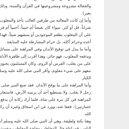
والجعالة مشروعة ومشروعيتها في القرآن والسنة، وذل
بعير}.
وأما إن كانت المغالبة من طرفين الغالب يأخذ والمغلوب يد
شراباً، قل أو كثر، سواء كان بغيضاً أم حبيباً، أجنبياً أم 
على أن المغلوب يطعم الموجودين أو يسقيهم شيئاً، فهذا
أخذه وحرام أكله، بل حرام المشارطة عليه السابقة.
وأما ما يبذل في توقيح الأبدان وفي المراهنة على مسائ
ويدفعه المغلوب، فهو جائز، وهذا أقرب إلى ظاهرة الأدل
على من يغلب، الفرس أو الروم، وكان المسلمون يحبون أ
معهم على شيء معلوم، وأقر النبي صلى الله عليه وسلم 
الكبار.
وأما المراهنة على ما يوقح الأبدان فقد صنع النبي صلى 
رجل لا يغلب، ولا يستطيع أحد أن يرميه الأرض، فاستعان ال
المراهنة في كل مرة على شاة، فلما أراد ركانة أن يدفع ث
خسارتين}، فعفا عنه، وورد عن ابن اسحاق وغيره أن ركان
الله.
وهنا نكتة ولطيفة، وهي أن النبي صلى الله عليه وسلم آم
الناس، فمراعاة حال المخاطب وحاجة المخاطب ونفسيته لا 