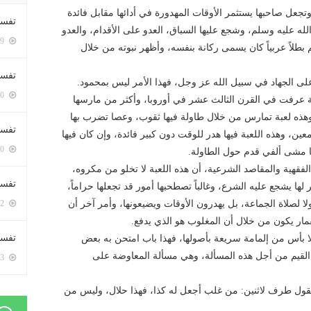
وتجعل صاحبها يستثمر الأوقات المهدورة في أدائها مقابل فائدة
تفسي
له عليه وسلم، وشجع عليها السباق، العدو على الأقدام، والعدو
5469 زيارة
طلاً عربياً كان يسمى ركانة بنفسه، وأظهر نبوته من خلال
تفسي
 على الجهاد في سبيل الله عز وجل، فهذا الأمر ليس بمحمود.
5230 زيارة
عبة عرفت في القرن الثالث عشر في أوروبا، وأكثر من مارسها
 وهذه لعبة تمارس من خلال طاولة فيها ثقوب، وعصا تضرب بها
تفسير
ن، وهذه اللعبة فيها هدر للوقت دون كبير فائدة، وإن كان فيها
5250 زيارة
 مشى ألفي قدم حول الطاولة.
فقهية والمقاصد الشرعية، أن هذه اللعبة لا تخلو من مكروه،
تفسير
ا يشجع عليه الشرع، وغالباً تصطحبها أمور قد تجعلها حراماً،
ا لصلاة الجماعة، بل يهدرون الأوقات ويضيعونها، وأمر آخر أن
5132 زيارة
ار يكون من خلال أن المغلوب هو الذي يدفع.
تفسير 
ا بأس من إلمامة سريعة بأصولها، فهذا باب امتحن به بعض
ن القيم من أجل هذه المسألة، وهي مسألة المعاوضة على
5253 زيارة
ول طرف لاثنين: من غلب أجعل له كذا، فهذا حلال، وليس من