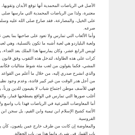
الأصل في الرياضات المحمدية أنها توقع الأبدان وتقويها، 
معتبرة، ولذا من الرياضات المحمدية التي مارسها صلى ال
على الخيل، والمصارعة، فقد صارع صلى الله عليه وسلم ب
صرعه.
وأما الألعاب التي تمارس ولا تعود على صاحبها بما يعين
ولعبة البلياردو هي لعبة أشبه ما تكون بالتسلية، وهي ل
لويس الرابع عشر، وكان يمارسها هذا الملك بعد الغداء،
كرات على هذه الطاولة، لتدخل هذه الثقوب وفق قانون معي
المشي، فكما يقولون من لعب مئة شوط متتاليات فكأنما
والذي انشرح صدري إليه، من خلال ما أعلم من القواعد ال
من أجل هدر الوقت من غير كبير فائدة، وعدم وجود نظير له
فهي للأسف موطن اجتماع شباب لا يقيمون للدين وزناً، ول
أغلب صورها التي تمارس في الواقع يصطحبها قمار، والقم
أما المعاوضات الشرعية في الرياضات فهذا باب واسع ول
الأئمة كشيخ الإسلام ابن تيمية وابن القيم، بل سجن اب
الفروسية.
والمعاوضة إن كانت من طرف خارج عمن يلعبون، كأن يق
باب القمار في شيء، وإنما هذا من باب الجعالة.