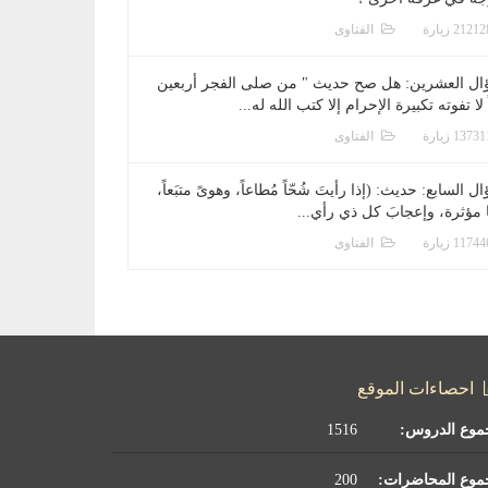
الفتاوى
ال العشرين: هل صح حديث " من صلى الفجر أربعين
 لا تفوته تكبيرة الإحرام إلا كتب الله له...
الفتاوى
ل السابع: حديث: (إذا رأيتَ شُحّاً مُطاعاً، وهوىً متبَعاً،
ا مؤثرة، وإعجابَ كل ذي رأي...
الفتاوى
احصاءات الموقع
موع الدروس:
1516
موع المحاضرات:
200