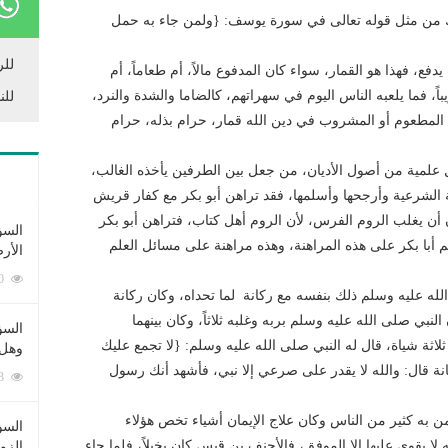
ك من مثل قوله تعالى في سورة يوسف: {ولمن جاء به حمل
للر
فع، فهذا هو القمار، سواء كان المدفوع مالاً، أم طعاماً، أم
قريباً، فما يلعبه الناس اليوم في سهراتهم، كالضاما والشدة والنرد،
للن
 المطعوم أو المشروب في دين الله قمار، حرام بذله، حرام
ل علمية من أصول الأديان، من جعل بين الطرفين يأخذه الغالب،
ة الشرعية وأرجحها وأسلمها، فقد تراهن أبو بكر مع كفار قريش
ن يغلب الروم الفرس، لأن الروم أهل كتاب، فتراهن أبو بكر
السؤ
أبا بكر على هذه المراهنة، وهذه مراهنة على مسائل العلم
الأر
253440 زيارة
الله عليه وسلم ذلك بنفسه مع ركانة لما تحداه، وكان ركانة
نبي صلى الله عليه وسلم بربه وغلبه ثلاثاً، وكان بينهما
السؤ
لاثة شياة، قال له النبي صلى الله عليه وسلم: {لا تجمع عليك
وهل 
ة قال: والله لا يقدر على صرعي إلا نبي، فأشهد أنك رسول
222993 زيارة
ن به كثير من الناس وكان علاج الإيمان أشياء تخص هؤلاء
السؤ
يقوى عليها إلا الموفق، فالأحنف بن قيس كان بخيلاً، فلما جاء
الزو