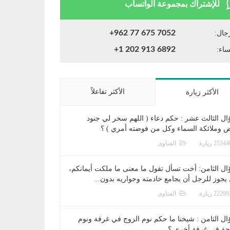
للإشتراك بمجموعة الواتساب
+962 77 675 7052
جال:
+1 202 913 6892
ساء:
الأكثر تفاعلاً
الأكثر زيارة
ال الثالث عشر : حكم دعاء ( اللهم سخر لي جنود
ض وملائكة السماء وكل من فوضته أمري ) ؟
الفتاوى
ال الثامن: أخت تسأل تقول ما معنى ما ملكت أيمانكم،
يجوز للرجل أن يجامع خادمته وجواريه بدون...
الفتاوى
ال الثامن : شيخنا ما حكم نوم الزوج في غرفة ونوم
جة في غرفة أخرى ؟