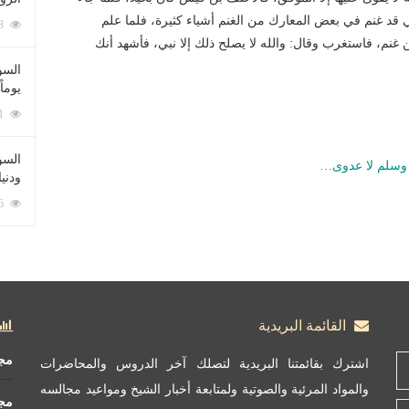
ي قد غنم في بعض المعارك من الغنم أشياء كثيرة، فلما علم
212128 زيارة
ن غنم، فاستغرب وقال: والله لا يصلح ذلك إلا نبي، فأشهد أنك
السؤ
يوماً
137311 زيارة
السؤا
ه وسلم لا عدوى…
ودني
117446 زيارة
القائمة البريدية
مج
اشترك بقائمتنا البريدية لتصلك آخر الدروس والمحاضرات
والمواد المرئية والصوتية ولمتابعة أخبار الشيخ ومواعيد مجالسه
مج