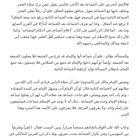
فالأصل الحرص على الجماعة بعد الأذان، فالنبي يقول عمن ترك صلاة الفجر
وتخلف عنها مع الجماعة يقول: منافق معلوم النفاق، فلو أن رجلاً صلى الفجر
الجماعة الثانية دوماً في المسجد فهل هذه الجماعة الثانية ترفع عنه صفة النفاق؟
لا ترفع عنه النفاق ، ولذا لم تعرف الجماعة بعد الجماعة أبداً إلا في القرن السابع
وما بعد ، كما قال الزركشي في كتاب “إعلام الساجد في أحكام المساجد” وكما
قال ذلك شيخ الإسلام ابن تيمية وهذا مذهب جماهير أهل العلم، فهذا مذهب أبي
حنيفة ومالك والشافعي رحمهم الله
وللمسألة نظائر ، فلو أن جماعة أتوا والإمام قد فرغ من الجمعة فلا يصلون الجمعة
بعد الجمعة، وأيضاً لو أنهم دخلوا والإمام قد جمع بين الصلاتين فلا يجمعون بعد جمع
الإمام، فنظائر المسألة تؤكد كراهية الجماعة الثانية.
ونصص الإمام مالك في (المدونة) على أن صلاة الناس فرادى أحب إلى الله من
صلاتهم في الجماعة الثانية قال: لو أن الإمام أذن وتمهل الإمام في المدة المعتادة
، ولم يأت أحد يقيم ويصلي، فلو جاءت جماعة بعد صلاته أكره لهم أن يصلوا جماعة
، وصلاة الإمام وحده هي الجماعة ، ذلك أنه لا يوجد في الإسلام جماعات فيجتمعون
على إمام واحد، ولا يعرفون الفرقة، فلا يتفرقون على الأئمة، هذا الشره وهذا
الدين.
وعاب الله على أقوام باتخاذهم مسجداً ضراراً، وبين السبب فقال: {كفراً وتفريقاً
بين المؤمنين} وفي تكرار الجماعة يحدث تفريق، وقد ذكر ابن العربي المالكي في