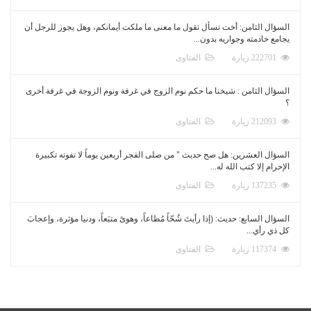
السؤال الثامن: أخت تسأل تقول ما معنى ما ملكت أيمانكم، وهل يجوز للرجل أن
يجامع خادمته وجواريه بدون...
222701 زيارة
الفتاوى
السؤال الثامن : شيخنا ما حكم نوم الزوج في غرفة ونوم الزوجة في غرفة أخرى
؟
212093 زيارة
الفتاوى
السؤال العشرين: هل صح حديث " من صلى الفجر أربعين يوماً لا تفوته تكبيرة
الإحرام إلا كتب الله له...
137235 زيارة
الفتاوى
السؤال السابع: حديث: (إذا رأيتَ شُحّاً مُطاعاً، وهوىً متبَعاً، ودنيا مؤثرة، وإعجابَ
كل ذي رأي...
117374 زيارة
الفتاوى