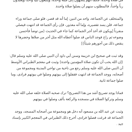
رباً واحداً، فالمطلوب منهم أن يصلوا صلاة واحدة.
والمتخلف عن الجماعة، واحد من اثنين: إما أنه قد قصر، فلو صلى جماعة وراء
جماعة، فلن يسد تقصيره، وإما أنه معذور، فإن رأى الجماعة قد انتهت فيصلي
منفرداً [ويكون قد أخذ أجر الجماعة كما جاء في الحديث {من توضأ فأحسن
وضوءه ثم راح فوجد الناس قد صلوا أعطاه الله مثل أجر من صلاها وحضرها لا
ينقص ذلك من أجورهم شيئاً}]
وقد ثبت في صحيح ابن خزيمة وسنن أبي داود أن النبي صلى الله عليه وسلم قال:
{إن الله يحب أن تكون صلاة المؤمنين واحدة} وثبت في معجم الطبراني الأوسط
أن النبي صلى الله عليه وسلم رجع من ناحية من نواحي المدينة ومجموعة من
أصحابه، ووجد الجماعة قد انتهت فقفلوا إلى بيوتهم وصلوا في بيوتهم فرادى، وما
صلوا جماعة ثانية.
فماذا يوجد تصريح أشد من هذا التصريح؟ ترك صحبه الصلاة خلفه صلى الله عليه
وسلم وتركوا الصلاة في مسجده والركعة بألف وصلوا في بيوتهم.
وثبت عن عبد الله بن مسعود أنه دخل هو ومجموعة من أصحابه المسجد، ووجد
الجماعة قد فرغت فصلوا فرادى، أخرج ذلك الطبراني في المعجم الكبير بإسناد
جيد .