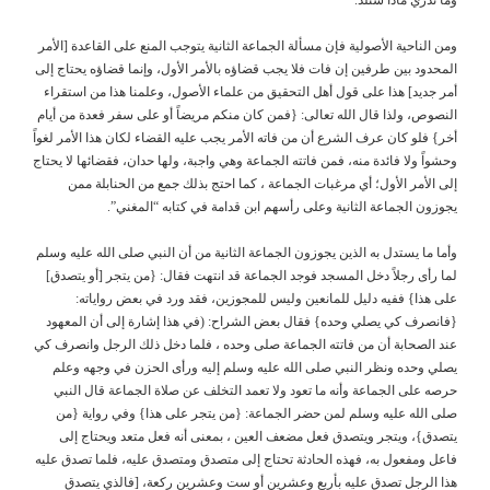
ومن الناحية الأصولية فإن مسألة الجماعة الثانية يتوجب المنع على القاعدة [الأمر
المحدود بين طرفين إن فات فلا يجب قضاؤه بالأمر الأول، وإنما قضاؤه يحتاج إلى
أمر جديد] هذا على قول أهل التحقيق من علماء الأصول، وعلمنا هذا من استقراء
النصوص، ولذا قال الله تعالى: {فمن كان منكم مريضاً أو على سفر فعدة من أيام
أخر} فلو كان عرف الشرع أن من فاته الأمر يجب عليه القضاء لكان هذا الأمر لغواً
وحشواً ولا فائدة منه، فمن فاتته الجماعة وهي واجبة، ولها حدان، فقضائها لا يحتاج
إلى الأمر الأول؛ أي مرغبات الجماعة ، كما احتج بذلك جمع من الحنابلة ممن
يجوزون الجماعة الثانية وعلى رأسهم ابن قدامة في كتابه “المغني”.
وأما ما يستدل به الذين يجوزون الجماعة الثانية من أن النبي صلى الله عليه وسلم
لما رأى رجلاً دخل المسجد فوجد الجماعة قد انتهت فقال: {من يتجر [أو يتصدق]
على هذا} ففيه دليل للمانعين وليس للمجوزين، فقد ورد في بعض رواياته:
{فانصرف كي يصلي وحده} فقال بعض الشراح: (في هذا إشارة إلى أن المعهود
عند الصحابة أن من فاتته الجماعة صلى وحده ، فلما دخل ذلك الرجل وانصرف كي
يصلي وحده ونظر النبي صلى الله عليه وسلم إليه ورأى الحزن في وجهه وعلم
حرصه على الجماعة وأنه ما تعود ولا تعمد التخلف عن صلاة الجماعة قال النبي
صلى الله عليه وسلم لمن حضر الجماعة: {من يتجر على هذا} وفي رواية {من
يتصدق}، ويتجر ويتصدق فعل مضعف العين ، بمعنى أنه فعل متعد ويحتاج إلى
فاعل ومفعول به، فهذه الحادثة تحتاج إلى متصدق ومتصدق عليه، فلما تصدق عليه
هذا الرجل تصدق عليه بأربع وعشرين أو ست وعشرين ركعة، [فالذي يتصدق