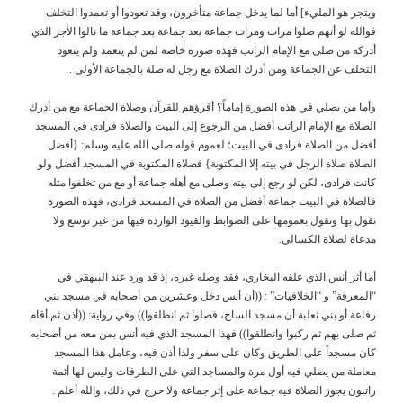
ويتجر هو المليء] أما لما يدخل جماعة متأخرون، وقد تعودوا أو تعمدوا التخلف
فوالله لو أنهم صلوا مرات ومرات جماعة بعد جماعة بعد جماعة ما نالوا الأجر الذي
أدركه من صلى مع الإمام الراتب فهذه صورة خاصة لمن لم يتعمد ولم يتعود
التخلف عن الجماعة ومن أدرك الصلاة مع رجل له صلة بالجماعة الأولى .
وأما من يصلي في هذه الصورة إماماً؟ أقرؤهم للقرآن وصلاة الجماعة مع من أدرك
الصلاة مع الإمام الراتب أفضل من الرجوع إلى البيت والصلاة فرادى في المسجد
أفضل من الصلاة فرادى في البيت؛ لعموم قوله صلى الله عليه وسلم: {أفضل
الصلاة صلاة الرجل في بيته إلا المكتوبة} فصلاة المكتوبة في المسجد أفضل ولو
كانت فرادى، لكن لو رجع إلى بيته وصلى مع أهله جماعة أو مع من تخلفوا مثله
فالصلاة في البيت جماعة أفضل من الصلاة في المسجد فرادى، فهذه الصورة
نقول بها ونقول بعمومها على الضوابط والقيود الواردة فيها من غير توسع ولا
مدعاة لصلاة الكسالى.
أما أثر أنس الذي علقه البخاري، فقد وصله غيره، إذ قد ورد عند البيهقي في
“المعرفة” و “الخلافيات” : ((أن أنس دخل وعشرين من أصحابه في مسجد بني
رفاعة أو بني ثعلبة أن مسجد الساج، فصلوا ثم انطلقوا)) وفي رواية: ((أذن ثم أقام
ثم صلى بهم ثم ركبوا وانطلقوا)) فهذا المسجد الذي فيه أنس بمن معه من أصحابه
كان مسجداً على الطريق وكان على سفر ولذا أذن فيه، وعامل هذا المسجد
معاملة من يصلي فيه أول مرة والمساجد التي على الطرقات وليس لها أئمة
راتبون يجوز الصلاة فيه جماعة على إثر جماعة ولا حرج في ذلك، والله أعلم .