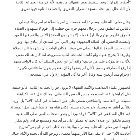
“أحكام القرآن”: وقد استنبط بعض فقهائنا من هذه الآية كراهية الجماعة الثانية؛
لأن الله علل منع اتخاذ مسجد الضرار بالتفريق والجماعة الثانية فيها تفريق.
وقال صلى الله عليه وسلم : {لقد هممت أن آمر بالصلاة ثم آمر رجلاً فيصلي
بالناس ثم انطلق معي برجال معهم حزم من حطب إلى قوم لا يشهدون الصلاة
فأحرق عليهم بيوتهم بالنار} فقوله {لا يشهدون الصلاة} الألف واللام فيها للعهد
وليست للجنس، أي الصلاة المعهودة وهي التي أمر المنادي أن ينادي بها، ولو
كانت جنس الصلاة لقالوا : نصلي في بيوتنا، فكان الواجب أن يشهدوا تلك الصلاة
وغيرها لا يجزئ عنها، ولو كانت الجماعة الثانية مشروعة لما كان هنالك معنى
للأذان ، فالمؤذن على من ينادي؟ ولقد أثر عن بعض السلف أنه كان الواحد منهم
إذا رفع المطرقة وسمع الأذان لم يضعها وكان بعضهم يقول: ما فاتتني تكبيرة
الإحرام منذ أربعين سنة وقال آخر ما أذن المؤذن إلا وأنا في المسجد .
فجمهور علماء المذاهب والأئمة الفقهاء لا يرون جواز الجماعة الثانية؛ فأبو حنيفة
نقل كراهيتها عنه تلميذه محمد بن الحسن الشيباني، ومالك نقل عنه الكراهية
تلميذه ابن القاسم، والشافعي نصص على عين المسألة في كتابه “الأم” بل أورد
نقلاً لم أظفر به مسنداً، ولو وجدناه مسنداً لكان نقله هذا قاضياً على أصل المسألة
فقد قال الشافعي في “الأم”: {وقد ورد أن بعض أصحاب النبي صلى الله عليه
وسلم تخلفوا عن صلاة الجماعة فصلوا على مرأى منه ومسمع فرادى ولم ينكر
عليهم النبي صلى الله عليه وسلم}، وياليتنا نجد كتاب الإمام البيهقي”تخريج
أحاديث الأم” حتى لا يبقى هذا الأثر مبهماً معمىً ، ونرجو الله أن نجده والأيام حبالى
وما ندري ماذا ستلد.