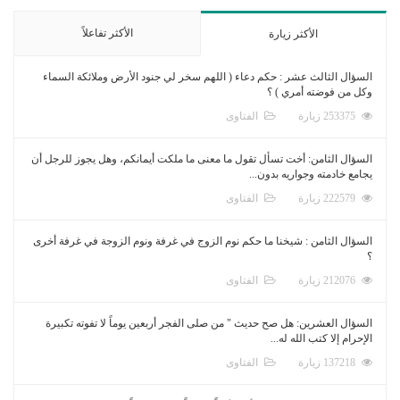
الأكثر تفاعلاً
الأكثر زيارة
السؤال الثالث عشر : حكم دعاء ( اللهم سخر لي جنود الأرض وملائكة السماء
وكل من فوضته أمري ) ؟
253375 زيارة
الفتاوى
السؤال الثامن: أخت تسأل تقول ما معنى ما ملكت أيمانكم، وهل يجوز للرجل أن
يجامع خادمته وجواريه بدون...
222579 زيارة
الفتاوى
السؤال الثامن : شيخنا ما حكم نوم الزوج في غرفة ونوم الزوجة في غرفة أخرى
؟
212076 زيارة
الفتاوى
السؤال العشرين: هل صح حديث " من صلى الفجر أربعين يوماً لا تفوته تكبيرة
الإحرام إلا كتب الله له...
137218 زيارة
الفتاوى