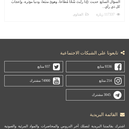
السؤال السابع: حديث: (إذا رأيتَ شُحّاً مُطاعاً، وهوىً متبَعاً، ودنيا مؤثرة، وإعجابَ
كل ذي رأي...
117337 زيارة
الفتاوى
تابعونا على الشبكات الاجتماعية
9336 متابع
937 متابع
214 متابع
74900 مشترك
3045 مشترك
القائمة البريدية
اشترك بقائمتنا البريدية لتصلك آخر الدروس والمحاضرات والمواد المرئية والصوتية