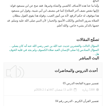
البالغ.
وأما ما عدا هذه الأصناف كالصبي والشاة وغيرها، فقد صح عن ابن مسعود قوله:
((إنها تنقص نصف أجر الصلاة)) كما في مصنف ابن أبي شيبة، وقول ابن مسعود
هذا موقوف له حكم الرفع، لأنه من أمور الغيب، وقوله هذا يقوي القول ببطلان
الصلاة بمرور الحائض والكلب الأسود والحمار؛ لأن النبي صلى الله عليه وسلم، قد
خصها بالذكر بشيء خاص، والله أعلم.
تصفّح المقالات
السؤال الثالث والعشرين حديث عبد الله بن عمر رضي الله عنه أنه كان يصلي…
السؤال السادس إذا صلى الإنسان العبد صلاة الكسوف ولم يجد في قلبه الخوف
هل…
البث المباشر
أحدث الدروس والمحاضرات
تفسير سورة الفاتحة الدرس 05
5399 زيارة
الأحد 13 شعبان 1447ﻫ 1-2-2026م
تفسير القرآن الكريم - الدرس رقم 04