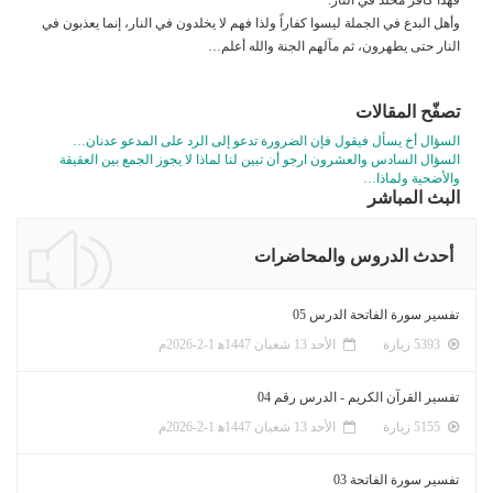
وأهل البدع في الجملة ليسوا كفاراً ولذا فهم لا يخلدون في النار، إنما يعذبون في
النار حتى يطهرون، ثم مآلهم الجنة والله أعلم…
تصفّح المقالات
السؤال أخ يسأل فيقول فإن الضرورة تدعو إلى الرد على المدعو عدنان…
السؤال السادس والعشرون ارجو أن تبين لنا لماذا لا يجوز الجمع بين العقيقة
والأضحية ولماذا…
البث المباشر
أحدث الدروس والمحاضرات
تفسير سورة الفاتحة الدرس 05
5393 زيارة
الأحد 13 شعبان 1447ﻫ 1-2-2026م
تفسير القرآن الكريم - الدرس رقم 04
5155 زيارة
الأحد 13 شعبان 1447ﻫ 1-2-2026م
تفسير سورة الفاتحة 03