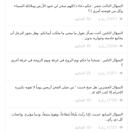
السؤال الثالث عشر : حكم دعاء ( اللهم سخر لي جنود الأرض وملائكة السماء
وكل من فوضته أمري ) ؟
253371 زيارة
الفتاوى
السؤال الثامن: أخت تسأل تقول ما معنى ما ملكت أيمانكم، وهل يجوز للرجل أن
يجامع خادمته وجواريه بدون...
222543 زيارة
الفتاوى
السؤال الثامن : شيخنا ما حكم نوم الزوج في غرفة ونوم الزوجة في غرفة أخرى
؟
212071 زيارة
الفتاوى
السؤال العشرين: هل صح حديث " من صلى الفجر أربعين يوماً لا تفوته تكبيرة
الإحرام إلا كتب الله له...
137205 زيارة
الفتاوى
السؤال السابع: حديث: (إذا رأيتَ شُحّاً مُطاعاً، وهوىً متبَعاً، ودنيا مؤثرة، وإعجابَ
كل ذي رأي...
117321 زيارة
الفتاوى