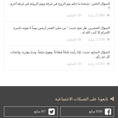
السؤال الثامن : شيخنا ما حكم نوم الزوج في غرفة ونوم الزوجة في غرفة أخرى
؟
212060 زيارة
الفتاوى
السؤال العشرين: هل صح حديث " من صلى الفجر أربعين يوماً لا تفوته تكبيرة
الإحرام إلا كتب الله له...
137188 زيارة
الفتاوى
السؤال السابع: حديث: (إذا رأيتَ شُحّاً مُطاعاً، وهوىً متبَعاً، ودنيا مؤثرة، وإعجابَ
كل ذي رأي...
117301 زيارة
الفتاوى
تابعونا على الشبكات الاجتماعية
9336 متابع
937 متابع