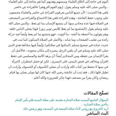
اليوم في حاجة إلى أخلاق العلماء وسمتهم وهديهم كما هم بحاجة إلى علم العلماء
، والنبي صلى الله عليه وسلم يقول: {يؤم القوم أقرؤهم} فالقراءة عن حاضر
تلغي هذا الحديث ؛ لأن جميع الناس يعرفون القراءة عن حاضر والعلماء مجمعون
على وجوب حفظ الفاتحة ، وهذه القراءة تلغي هذا الاجتماع والقراءة من المصحف
في الصلاة فيها عدة محاذير منها: أن يتشبع الإنسان بما لم يعط ، والنبي صلى الله
عليه وسلم يقول {المتشبع بما لم يعط كلابس ثوبي زور} فهذا يصلي الناس خلفه
وهم يقولون ما أحفظه ما أتقنه ، ما أجوده ، فهو متشبع بما لم يعط وأيضاً فيه حركة
زائدة من تقليب الصفحات وما شابه ، والأصل في الصلاة السكون كما ثبت في
حديث عبادة في صحيح مسلم {اسكنوا في صلاتكم} وأيضاً فيها مخالفة هدي النبي
صلى الله عليه وسلم في أن يلقي الرجل ببصره إلى مكان سجوده ، فالأصل أن
يقرأ الإنسان من حفظه ومن المحاذير أيضاً؛ أن يزهد الأئمة والمسلمين في حفظ
القرآن ويخالف في قبض اليمنى على اليسرى ، لكن لو حصل اضطرار، كامرأة
في بيتها لا تحفظ من كتاب الله وأرادت أن تصلي الكسوف أو الخسوف وأرادت أن
تطيل فلها ذلك ، فقد ثبت أن عائشة رضي الله عنها كان لها مولى يصلي بها قيام
رمضان وكان يقرأ من مصحف فهذا جائز للضرورة والله أعلم .
تصفّح المقالات
السؤال التاسع أليست صلاة الجنازة مقدمة على صلاة السنة فلم يأمر الإمام
بتأخير صلاة الجنازة…
أريد الخروج مع زوجي لأداء صلاة الجمعة في المسجد وهو يرفض ذلك
البث المباشر