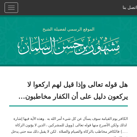
اتصل بنا
Toggle
vigation
الموقع الرسمي لفضيلة الشيخ
هل قوله تعالى وإذا قيل لهم اركعوا لا
يركعون دليل على أن الكفار مخاطبون…
الكافر يوم القيامة سوف يسأل عن كل شيء أمر الله به . وهذه الآية فيها إشارة
لذلك ولكن الأصرح منها قوله تعالى {وويل للمشركين ، الذين لا يؤتون الزكاة
…..} فالكافر مخاطب بالزكاة والصيام والصلاة . لكن لا يقبل ذلك منه حتى يدخل