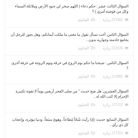
السؤال الثالث عشر : حكم دعاء ( اللهم سخر لي جنود الأرض وملائكة السماء
وكل من فوضته أمري ) ؟
253382 زيارة
الفتاوى
السؤال الثامن: أخت تسأل تقول ما معنى ما ملكت أيمانكم، وهل يجوز للرجل أن
يجامع خادمته وجواريه بدون...
222628 زيارة
الفتاوى
السؤال الثامن : شيخنا ما حكم نوم الزوج في غرفة ونوم الزوجة في غرفة أخرى
؟
212082 زيارة
الفتاوى
السؤال العشرين: هل صح حديث " من صلى الفجر أربعين يوماً لا تفوته تكبيرة
الإحرام إلا كتب الله له...
137222 زيارة
الفتاوى
السؤال السابع: حديث: (إذا رأيتَ شُحّاً مُطاعاً، وهوىً متبَعاً، ودنيا مؤثرة، وإعجابَ
كل ذي رأي...
117353 زيارة
الفتاوى