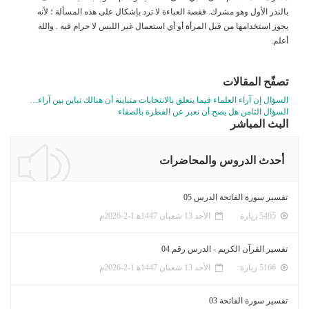
بالنذر الأول وهو مشرك. فقصة العباءة لا ترد بإشكال على هذه المسألة ؛ لأنه
يجوز استخدامها من قبل المرأة أو أي استعمال غير اللبس لا حرام فيه . والله
أعلم.
تصفّح المقالات
السؤال إن آراء العلماء فيما يتعلق بالانتخابات متباينة أن هنالك تباين بين آراء…
السؤال الثامن هل يصح أن نعبر عن الفطرة بالصفاء
البث المباشر
أحدث الدروس والمحاضرات
تفسير سورة الفاتحة الدرس 05
5405 زيارة
الأحد 13 شعبان 1447ﻫ 1-2-2026م
تفسير القرآن الكريم - الدرس رقم 04
5166 زيارة
الأحد 13 شعبان 1447ﻫ 1-2-2026م
تفسير سورة الفاتحة 03