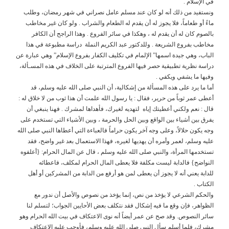
في الإسلام .
ونستفيد من ذلك أنه لو كان عند مسلم عامل نصراني في شهر رمضان، وطلب
ماءً أو طعاماً، فلا يجوز له أن يقدم له الطعام والشراب . ولو كان غير مخاطب
بالصوم كان له أن يقدم له ، وهكذا في سائر الفروع . وهذا الراجح أن الكافر
مخاطب بفروع الشريعة . وللدكتور عبد الكريم النملة دراسة مطبوعة في هذا
الباب، وهي جيدة اسمها” الإلمام في تكليف الكفار بفروع الإسلام” وهي عبارة عن
دراسة نظرية تطبيقية حصر فيها الفروع المترتبة على الخلاف في هذه المسـألة،
وفيها ما يشفي ويكفي .
أما ما يرد على هذه المسألة من إشكالية، أن النبي صلى الله عليه وسلم، قد
أعطى عمر ثوباً من حرير، فقال : يا رسول الله علمت أن هذا ثوب من لا خلاق له :
قال : نعم ولكني أعطيتك إياه لتهديه لغيرك، فأهداها لمشرك . فهنا ينبغي أن
يفرق بين أشياء بين الواقع وبين الحل والحرمة ، وبين الأشياء التي تستخدم على
وجه يكون حلالاً، وعلى وجه آخر يكون حراماً فالعباءة التي أعطاها النبي صلى الله
عليه وسلم، لعمر وأمره أن يهديها لغيره، فهذا الاستعمال بعد غير واضح، فقد
تستخدمها المرأة، والنبي صلى الله عليه وسلم ، قال عن المال الحرام: {أعلفوه
النواضح} فالدابة ليست مكلفة فلا يعطى المال الحرام لمكلف، فاعطائه
للدابة يعني أنه لا يجوز أن يعطى لمن هو أرفع من الدابة من المشركين أو أهل
الكتاب .
والحكم الشرعي لا يؤخذ من نص، إنما يؤخذ من نصوص والأصل أن ندور مع
الظواهر، فإن وقع ما فيه إشكال فقد نتكلف بعض الأحايين الجواب؛ لتسلم لنا
سائر النصوص. وقد صح عن عمر أيضاً أنه نوى الاعتكاف في بيت الله الحرام وهو
مشرك، فلما أسلم سأل النبي صلى الله عليه وسلم، فأوجب عليه الاعتكاف