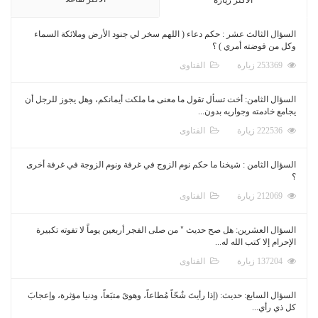
السؤال الثالث عشر : حكم دعاء ( اللهم سخر لي جنود الأرض وملائكة السماء
وكل من فوضته أمري ) ؟
253369 زيارة
الفتاوى
السؤال الثامن: أخت تسأل تقول ما معنى ما ملكت أيمانكم، وهل يجوز للرجل أن
يجامع خادمته وجواريه بدون...
222536 زيارة
الفتاوى
السؤال الثامن : شيخنا ما حكم نوم الزوج في غرفة ونوم الزوجة في غرفة أخرى
؟
212069 زيارة
الفتاوى
السؤال العشرين: هل صح حديث " من صلى الفجر أربعين يوماً لا تفوته تكبيرة
الإحرام إلا كتب الله له...
137204 زيارة
الفتاوى
السؤال السابع: حديث: (إذا رأيتَ شُحّاً مُطاعاً، وهوىً متبَعاً، ودنيا مؤثرة، وإعجابَ
كل ذي رأي...