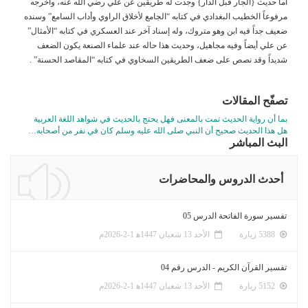
أما حديث {الجار قبل الدار} وجدت له طريقين عن علي رضي الله عنه، وأخرجه
مرفوعاً الخطيب البغدادي في كتابه “الجامع لأخلاق الراوي وأداب السامع” وسنده
ضعيف جداً فيه ابن وهو متروك، وله إسناد آخر عند العسكري في كتابه “الأمثال”
عن علي أيضاً وفيه مجاهيل، وحديث هذا حاله عند علماء الصنعة يكون الضعف
شديداً وقد نصص على ضعف الطريقين السخاوي في كتابه “المقاصد الحسنة” .
تصفّح المقالات
بما أن رواية الحديث تمت بالمعنى فهل يحتج بالحديث في شواهد اللغة العربية
هل هذا الحديث صحيح أن النبي صلى الله عليه وسلم كان في نفر من أصحابه…
البث المباشر
أحدث الدروس والمحاضرات
تفسير سورة الفاتحة الدرس 05
5388 زيارة
الأحد 13 شعبان 1447ﻫ 1-2-2026م
تفسير القرآن الكريم - الدرس رقم 04
5152 زيارة
الأحد 13 شعبان 1447ﻫ 1-2-2026م