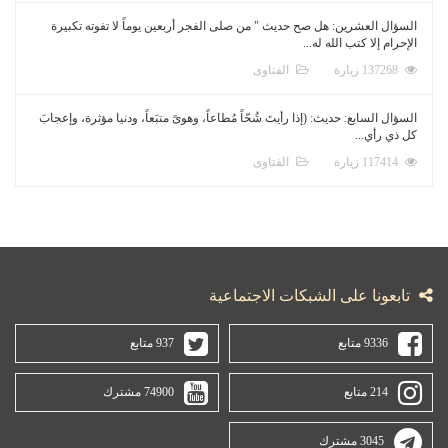
السؤال العشرين: هل صح حديث " من صلى الفجر أربعين يوماً لا تفوته تكبيرة
الإحرام إلا كتب الله له...
137268 زيارة
الفتاوى
السؤال السابع: حديث: (إذا رأيتَ شُحّاً مُطاعاً، وهوىً متبَعاً، ودنيا مؤثرة، وإعجابَ
كل ذي رأي...
117414 زيارة
الفتاوى
تابعونا على الشبكات الاجتماعية
9336 متابع
937 متابع
214 متابع
74900 مشترك
3045 مشترك