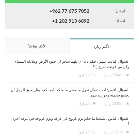
للرجال:
+962 77 675 7052
للنساء:
+1 202 913 6892
الأكثر تفاعلاً
الأكثر زيارة
السؤال الثالث عشر : حكم دعاء ( اللهم سخر لي جنود الأرض وملائكة السماء
وكل من فوضته أمري ) ؟
253413 زيارة
الفتاوى
السؤال الثامن: أخت تسأل تقول ما معنى ما ملكت أيمانكم، وهل يجوز للرجل أن
يجامع خادمته وجواريه بدون...
222836 زيارة
الفتاوى
السؤال الثامن : شيخنا ما حكم نوم الزوج في غرفة ونوم الزوجة في غرفة أخرى
؟
212111 زيارة
الفتاوى