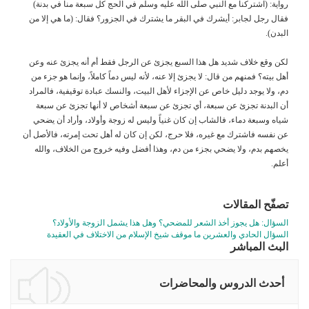
رواية: (اشتركنا مع النبي صلى الله عليه وسلم في الحج كل سبعة منا في بدنة)
فقال رجل لجابر: أيشرك في البقر ما يشترك في الجزور؟ فقال: (ما هي إلا من
البدن).
لكن وقع خلاف شديد هل هذا السبع يجزئ عن الرجل فقط أم أنه يجزئ عنه وعن
أهل بيته؟ فمنهم من قال: لا يجزئ إلا عنه، لأنه ليس دماً كاملاً، وإنما هو جزء من
دم، ولا يوجد دليل خاص عن الإجزاء لأهل البيت، والنسك عبادة توقيفية، فالمراد
أن البدنة تجزئ عن سبعة، أي تجزئ عن سبعة أشخاص لا أنها تجزئ عن سبعة
شياه وسبعة دماء، فالشاب إن كان غنياً وليس له زوجة وأولاد، وأراد أن يضحي
عن نفسه فاشترك مع غيره، فلا حرج، لكن إن كان له أهل تحت إمرته، فالأصل أن
يخصهم بدم، ولا يضحي بجزء من دم، وهذا أفضل وفيه خروج من الخلاف، والله
أعلم.
تصفّح المقالات
السؤال: هل يجوز أخذ الشعر للمضحي؟ وهل هذا يشمل الزوجة والأولاد؟
السؤال الحادي والعشرين ما موقف شيخ الإسلام من الاختلاف في العقيدة
البث المباشر
أحدث الدروس والمحاضرات