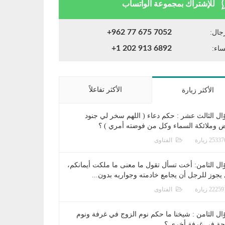
للإشتراك بمجموعة الواتساب
+962 77 675 7052
جال:
+1 202 913 6892
ساء:
الأكثر تفاعلاً
الأكثر زيارة
ال الثالث عشر : حكم دعاء ( اللهم سخر لي جنود
ض وملائكة السماء وكل من فوضته أمري ) ؟
الفتاوى
ال الثامن: أخت تسأل تقول ما معنى ما ملكت أيمانكم،
يجوز للرجل أن يجامع خادمته وجواريه بدون...
الفتاوى
ال الثامن : شيخنا ما حكم نوم الزوج في غرفة ونوم
جة في غرفة أخرى ؟