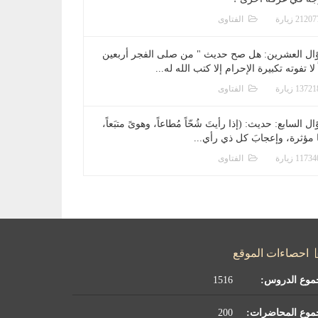
الفتاوى
ال العشرين: هل صح حديث " من صلى الفجر أربعين
 لا تفوته تكبيرة الإحرام إلا كتب الله له...
الفتاوى
ل السابع: حديث: (إذا رأيتَ شُحّاً مُطاعاً، وهوىً متبَعاً،
ا مؤثرة، وإعجابَ كل ذي رأي...
الفتاوى
احصاءات الموقع
موع الدروس:
1516
موع المحاضرات:
200