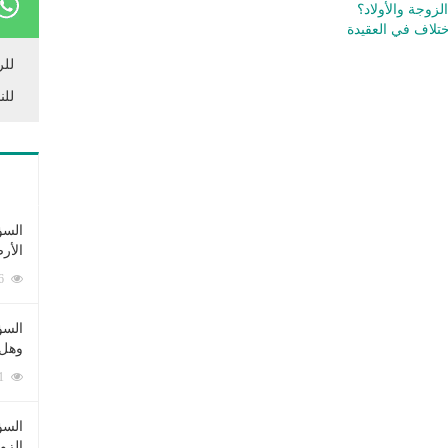
زوجة والأولاد؟
تلاف في العقيدة
للر
للن
السؤ
الأر
253376 زيارة
السؤ
وهل 
222591 زيارة
السؤ
الزو