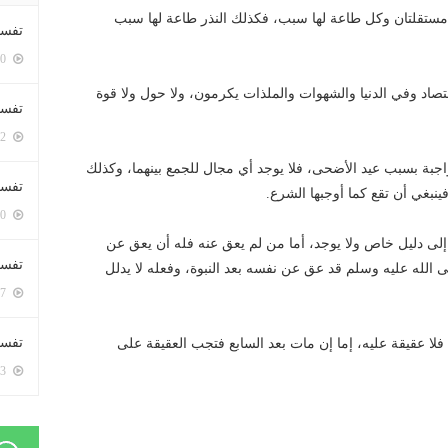
ان مستقلتان وكل طاعة لها سبب، فكذلك النذر طاعة لها سبب
تفسي
5400 زيارة
تصاد وفي الدنيا والشهوات والملذات يكرمون، ولا حول ولا قوة
تفسي
5162 زيارة
جبة بسبب عيد الأضحى، فلا يوجد أي مجال للجمع بينهما، وكذلك
تفسير
ينبغي أن تقع كما أوجبها الشرع.
5180 زيارة
 إلى دليل خاص ولا يوجد، أما من لم يعق عنه فله أن يعق عن
تفسير
الله عليه وسلم قد عق عن نفسه بعد النبوة، وفعله لا يدلل
5067 زيارة
تفسير 
فلا عقيقة عليه، إما إن مات بعد السابع فتجب العقيقة على
5183 زيارة