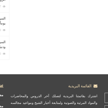
212077 زيارة
السؤ
يوماً
137218 زيارة
السؤا
ودني
117340 زيارة
القائمة البريدية
مج
اشترك بقائمتنا البريدية لتصلك آخر الدروس والمحاضرات
والمواد المرئية والصوتية ولمتابعة أخبار الشيخ ومواعيد مجالسه
مج