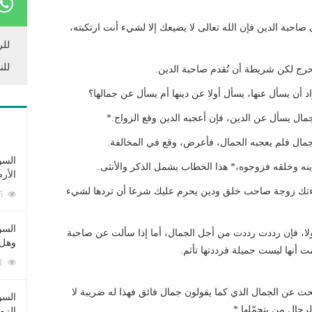
احبة الدين فإن الله تعالى لا يضيعك إلا لشيء أنت ارتكبته،
للر
للن
رج لكن شريطة أن تُقدم صاحبة الدين.
اد أن يسأل عنها، يسأل أولا عن دينها أم يسأل عن جمالها؟
مال يسأل عن الدين، فإن أعجبه الدين وقع الزواج.*
جمال فلم يعجبه الجمال، فأعرض، وقع في المخالفة.
السؤ
ينه وخلقه فزوجوه،* هذا الخطاب يشمل الذكر والأنثى.
الأر
اءتك زوجة صاحب خلق ودين يحرم عليك شرعا أن تردها لشيء
253365 زيارة
السؤ
لا، فإن رددت رددت من أجل الجمال، أما إذا سألت عن صاحبة
وهل 
 أنها ليست جميلة فرددتها تأثم.
222531 زيارة
بحث عن الجمال الذي كما يقولون جمال فائق فهذا له ضريبة لا
السؤ
الرجال من يتحمّلها.*
الزو