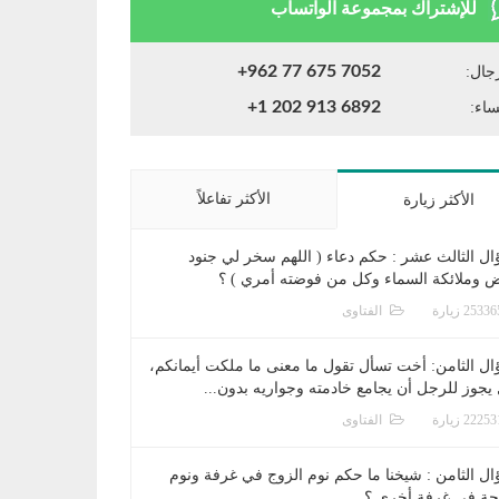
للإشتراك بمجموعة الواتساب
+962 77 675 7052
جال:
+1 202 913 6892
ساء:
الأكثر تفاعلاً
الأكثر زيارة
ال الثالث عشر : حكم دعاء ( اللهم سخر لي جنود
ض وملائكة السماء وكل من فوضته أمري ) ؟
الفتاوى
ال الثامن: أخت تسأل تقول ما معنى ما ملكت أيمانكم،
يجوز للرجل أن يجامع خادمته وجواريه بدون...
الفتاوى
ال الثامن : شيخنا ما حكم نوم الزوج في غرفة ونوم
جة في غرفة أخرى ؟