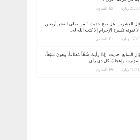
الفتاوى
ال العشرين: هل صح حديث " من صلى الفجر أربعين
 لا تفوته تكبيرة الإحرام إلا كتب الله له...
الفتاوى
ل السابع: حديث: (إذا رأيتَ شُحّاً مُطاعاً، وهوىً متبَعاً،
ا مؤثرة، وإعجابَ كل ذي رأي...
الفتاوى