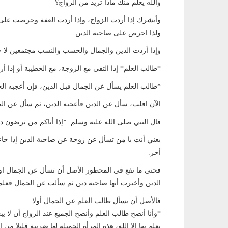
والله يعلم منك ماذا تريد من الزواج؟
وأبشرك إذا أردت الزواج، وإذا أردت العفة وحرصت على ص
ولذا احرص على صاحبة الدين.
وإذا أردت الدين والجمال والحسب والنسب مجتمعين لا ح
*طالب العلم* إذا التقى مع الزوجة، مع الخطيبة أو إذا أر
*طالب العلم يسأل عن الجمال قبل الدين، فإن أعجبه الج
الآن اقلب، سأل عن الدين فأعجبه الدين، ثم سأل عن ال
قال النبي صلى الله عليه وسلم: *إذا أتاكم من ترضون د
يعني أنت يا من تسأل عن زوجة عن صاحبة الدين إذا ج
أخر.
فحتى ما تقع في المحظور الأصل أن تسأل عن الجمال او
الدين وأخبرت أنها صاحبة دين ثم سألت عن الجمال فعلمت
فالأصل أن يسأل طالب العلم عن الجمال أولا
*وأنا أنصح طالب العلم وأنصح الجميع عند الزواج أن لا ي
يعلم بها الا الله، هذه المرأة الجميله لها ضريبة قليلا من 