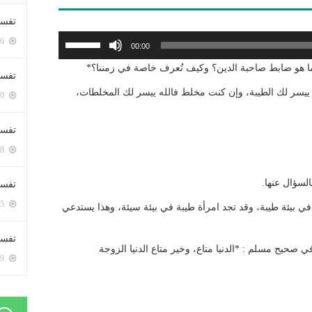
تفسي
استخدم
5386 زيارة
00:00
مفاتيح
 ما هو ضابط صاحبة الدين؟ وكيف تُعرف خاصة في زمننا؟*
الأسهم
تفسي
أعلى/
ه ييسر لك الطيبة، وإن كنت مخلط فالله ييسر لك المخلطات،
5150 زيارة
أسفل
لزيادة
تفسير
أو
5168 زيارة
خفض
مستوى
لسؤال عنها.
تفسير
الصوت.
5055 زيارة
في بيئة طيبة، وقد تجد امرأة طيبة في بيئة سيئة، وهذا يستدعي
تفسير 
 صحيح مسلم : *الدنيا متاع، وخير متاع الدنيا الزوجة
5169 زيارة