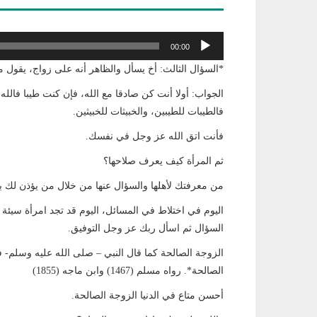
مشغل
00:00
الصوت
*السؤال الثالث: أخ يسأل والظاهر أنه على زواج، يقول
الجواب: أولا أنت كن صادقا مع الله، فإن كنت طيبا فالل
فالطيبات للطيبين، والخبيثات للخبيثين.
فأنت اتق الله عز وجل في نفسك.
ثم المرأة كيف يعرف صلاحها؟
من معرفتك لأهلها والسؤال عنها من خلال من يؤذن لك با
اليوم في اختلاط في المسائل، اليوم قد تجد امرأة سيئة 
السؤال ثم اسأل ربك عز وجل التوفيق.
الزوجة الصالحة كما قال النبي – صلى الله عليه وسلم- في
الصالحة*. رواه مسلم (1467) وابن ماجه (1855)
أحسن متاع في الدنيا الزوجة الصالحة.