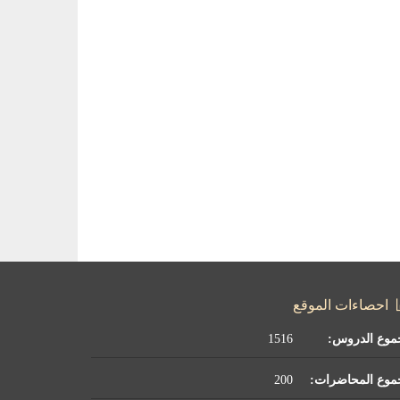
احصاءات الموقع
موع الدروس:
1516
موع المحاضرات:
200