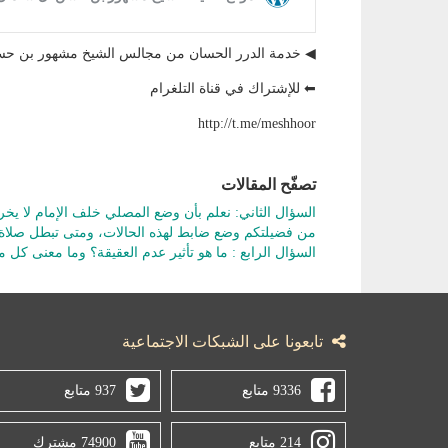
◀ خدمة الدرر الحسان من مجالس الشيخ مشهور بن 
⬅ للإشتراك في قناة التلغرام
http://t.me/meshhoor
تصفّح المقالات
السؤال الثاني: نعلم بأن وضع المصلي خلف الإمام لا يخر
من فضيلتكم وضع ضابط لهذه الحالات، ومتى تبطل صلاة 
السؤال الرابع : ما هو تأثير عدم العقيقة؟ وما معنى كل 
تابعونا على الشبكات الاجتماعية
9336 متابع
937 متابع
214 متابع
74900 مشترك