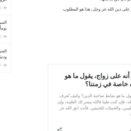
212069 زيارة
على دين الله عز وجل، هذا هو المطلوب.
السؤ
يوماً
137202 زيارة
السؤا
ودني
117313 زيارة