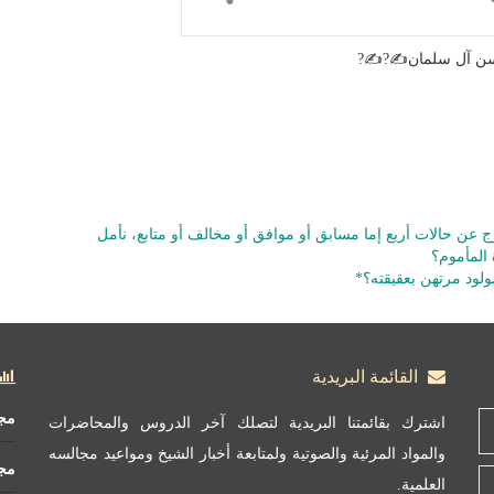
حسن آل سلمان✍?✍?
ج عن حالات أربع إما مسابق أو موافق أو مخالف أو متابع، نأمل
المأموم؟
مولود مرتهن بعقيقته؟*
القائمة البريدية
مج
اشترك بقائمتنا البريدية لتصلك آخر الدروس والمحاضرات
والمواد المرئية والصوتية ولمتابعة أخبار الشيخ ومواعيد مجالسه
مج
العلمية.