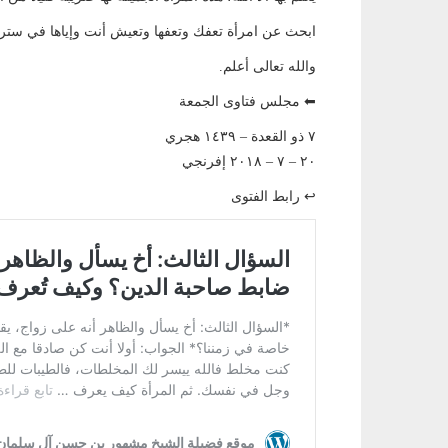
ابحث عن امرأة تعفك وتعفها وتعيش أنت وإياها في ستر 
والله تعالى أعلم.
⬅ مجلس فتاوى الجمعة
٧ ذو القعدة – ١٤٣٩ هجري
٢٠ – ٧ – ٢٠١٨ إفرنجي
↩ رابط الفتوى