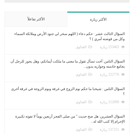
الأكثر تفاعلاً
الأكثر زيارة
السؤال الثالث عشر : حكم دعاء ( اللهم سخر لي جنود الأرض وملائكة السماء
وكل من فوضته أمري ) ؟
253403 زيارة
الفتاوى
السؤال الثامن: أخت تسأل تقول ما معنى ما ملكت أيمانكم، وهل يجوز للرجل أن
يجامع خادمته وجواريه بدون...
222770 زيارة
الفتاوى
السؤال الثامن : شيخنا ما حكم نوم الزوج في غرفة ونوم الزوجة في غرفة أخرى
؟
212099 زيارة
الفتاوى
السؤال العشرين: هل صح حديث " من صلى الفجر أربعين يوماً لا تفوته تكبيرة
الإحرام إلا كتب الله له...
137251 زيارة
الفتاوى