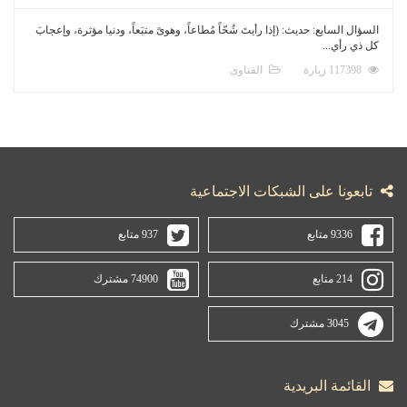
السؤال السابع: حديث: (إذا رأيتَ شُحّاً مُطاعاً، وهوىً متبَعاً، ودنيا مؤثرة، وإعجابَ
كل ذي رأي...
117398 زيارة
الفتاوى
تابعونا على الشبكات الاجتماعية
9336 متابع
937 متابع
214 متابع
74900 مشترك
3045 مشترك
القائمة البريدية