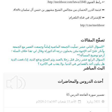
↩ رابط الفتوى:http://meshhoor.com/fatwa/1840/
⬅ خدمة الدرر الحسان من مجالس الشيخ مشهور بن حسن آل سلمان.✍✍
⬅ للإشتراك في قناة التلغرام:
http://t.me/meshhoor
تصفّح المقالات
*السؤال الثاني عشر :صلّيت الجمعة الماضية إماماً وجمعت العصر مع الجمعة
وأنكر عليّ أحد الإخوة ممّن يحملون درجة الدكتوراة وقال لي :هذا خلاف السنّة ؛
أرجو توضيح المسألة؟*
السؤال الرابع عشر رجل قتل رجلا بالعمد وتم الصلح ودفع الدية، إذا دفعت الدية
هل يكون أخذ بالقصاص في الدنيا ،ولا يعذب في الآخرة ؟
البث المباشر
أحدث الدروس والمحاضرات
تفسير سورة الفاتحة الدرس 05
5431 زيارة
الأحد 13 شعبان 1447ﻫ 1-2-2026م