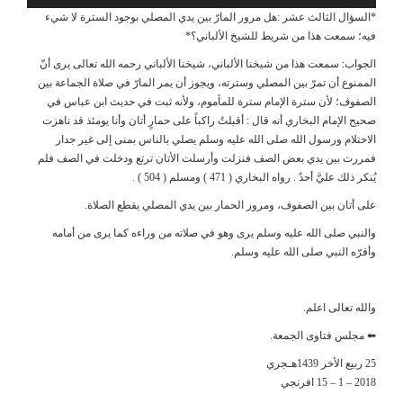
*السؤال الثالث عشر :هل مرور المارّ بين يدي المصلي بوجود السترة لا شيء
فيه؛ سمعت هذا من شريط للشيخ الألباني؟*
الجواب: سمعت هذا من شيخنا الألباني، شيخنا الألباني رحمه الله تعالى يرى أنّ
الممنوع أن تمرّ بين المصلي وسترته، ويجوز أن يمر المارّ في صلاة الجماعة بين
الصفوف؛ لأن سترة الإمام سترة للمأموم، ولأنه ثبت في حديث ابن عباس في
صحيح الإمام البخاري أنه قال : أقبلتُ راكباً على حمارٍ أتان وأنا يومئذ قد ناهزت
الاحتلام ورسول الله صلى الله عليه وسلم يصلي بالناس بمنى إلى غير جدار
فمررت بين يدي بعض الصف فنزلت وأرسلت الأتان ترتع ودخلت في الصف فلم
يُنكر ذلك عليَّ أحدٌ . رواه البخاري ( 471 ) ومسلم ( 504 ) .
على أتان بين الصفوف، ومرور الحمار بين يدي المصلي يقطع الصلاة.
والنبي صلى الله عليه وسلم يرى وهو في صلاته من وراءه كما يرى من أمامه
وأقرّه النبي صلى الله عليه وسلم.
والله تعالى اعلم.
⬅ مجلس فتاوى الجمعة.
25 ربيع الأخر 1439هـجري
2018 – 1 – 15 افرنجي