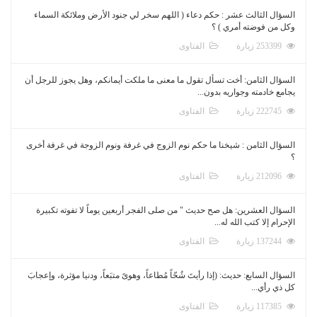
السؤال الثالث عشر : حكم دعاء ( اللهم سخر لي جنود الأرض وملائكة السماء
وكل من فوضته أمري ) ؟
253399 زيارة
الفتاوى
السؤال الثامن: أخت تسأل تقول ما معنى ما ملكت أيمانكم، وهل يجوز للرجل أن
يجامع خادمته وجواريه بدون...
222745 زيارة
الفتاوى
السؤال الثامن : شيخنا ما حكم نوم الزوج في غرفة ونوم الزوجة في غرفة أخرى
؟
212096 زيارة
الفتاوى
السؤال العشرين: هل صح حديث " من صلى الفجر أربعين يوماً لا تفوته تكبيرة
الإحرام إلا كتب الله له...
137244 زيارة
الفتاوى
السؤال السابع: حديث: (إذا رأيتَ شُحّاً مُطاعاً، وهوىً متبَعاً، ودنيا مؤثرة، وإعجابَ
كل ذي رأي...
117385 زيارة
الفتاوى