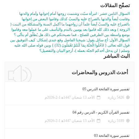
تصفّح المقالات
السؤال الثامن عشر : امرأة سبّت وشتمت زوجها أمام إخوانها وأمام والدتها
وقامت أيضاً والدتها بالصراخ عليه والسبّ كذلك وقاموا البعض من إخوانها
بالصراخ عليه والسبّ أيضاً علماً أن زواجهما ما أكمل السنة والمشكلة من البنت (
الزوجة ) وبعد ذلك كله قاموا بعد يومين بالندم والتأسف على ما عملوا معه وقاموا
بوضع واسطة بين الطرفين للصلح ، فما نصيحتكم في ذلك هل يُطلّق أم يتأنّى ؟
السؤال الأول: أخ سائل يقول: شيخنا الفاضل وقع عندي إشكال: كيف التوفيق بين
قول الله تعالى { ادْخُلُوا الْجَنَّةَ بِمَا كُنتُمْ تَعْمَلُونَ (32) } وبين قوله صلى الله عليه
وسلم ( لن يدخل أحدكم الجنّة بعمله )، أرجو البيان والتفصيل؟
البث المباشر
أحدث الدروس والمحاضرات
تفسير سورة الفاتحة الدرس 05
5426 زيارة
الأحد 13 شعبان 1447ﻫ 1-2-2026م
تفسير القرآن الكريم - الدرس رقم 04
5189 زيارة
الأحد 13 شعبان 1447ﻫ 1-2-2026م
تفسير سورة الفاتحة 03