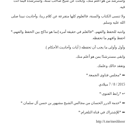
واسترشد من هو أعلم منك، وابحث عن شيخ صاحب سنة، واسترشده فيما أنت
فيه.
ولا تنسى الكتاب والسنة، فالعلوم كلها متفرعة عن كلام ربنا، وأحاديث نبينا صلى
الله عليه وسلم.
وانتبه للحفظ والفهم، *فالعلم في حقيقة أمره إنما هو تناكح بين الحفظ والفهم،*
احفظ وافهم ما تحفظه.
وأول وأولى ما يجب أن تحفظه ( آيات وأحاديث الأحكام ).
وابقى مسترشدًا بمن هو أعلم منك.
وتفقد حالك وعلمك.
⬅ *مجلس فتاوى الجمعة.*
2015 / 8 / 7 ميلادي
↩ *رابط الفتوى:*
⬅ *خدمة الدرر الحسان من مجالس الشيخ مشهور بن حسن آل سلمان.*
⬅ *للإشتراك في قناة التلغرام:*
http://t.me/meshhoor