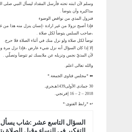
وسلم لأن ابنته تحته فأرسل المقداد ليسأل النبي صلى ا
مذاكيره وأن يتوضأ .
فنزول المذي من نواقض الوضوء
فإذا أصبح نزولا من غير ارادة -إنسان ينزل منه هذا م
،صاحب السلس يتوضأ لكل صلاة .
توضأ لكل صلاة ولو نزل منك في أثناء الصلاة فلا حرج.
إلا إذا كان السؤال أنه نزل شيء عارض ،فإذا نزل مرة 
لأن المذيّ نجس وتزيله عن ملابسك ثم تتوضأ وتصلّي .
والله تعالى اعلم.
⬅ *مجلس فتاوى الجمعة.*
30 جمادى الأولى1439هـجري.
2018 – 2 – 16 إفرنجي.
↩ *رابط الفتوى:*