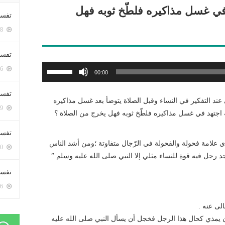
في غسل مذاكيره فلطّخ ثوبه فهل
تفسي
5358 زيارة
تفسي
استخدم
5126 زيارة
00:00
مفاتيح
الأسهم
تفسير
عند التفكير في النساء وقبل الصلاة يتوضأ بعد غسل مذاكيره
أعلى/
5139 زيارة
ه اجتهد في غسل مذاكيره فلطّخ ثوبه فهل يخرج من الصلاة ؟
أسفل
لزيادة
تفسير
أو
ي علامة فحولة والفحولة في الرّجال متفاوتة ؛ومن أشد الناس
5030 زيارة
خفض
 رجل فيه قوة للنساء مثلي إلا النبي صلى الله عليه وسلم ”
مستوى
تفسير 
الصوت.
5146 زيارة
لى عنه .
يمذي كحال هذا الرجل فخجل أن يسأل النبي صلى الله عليه