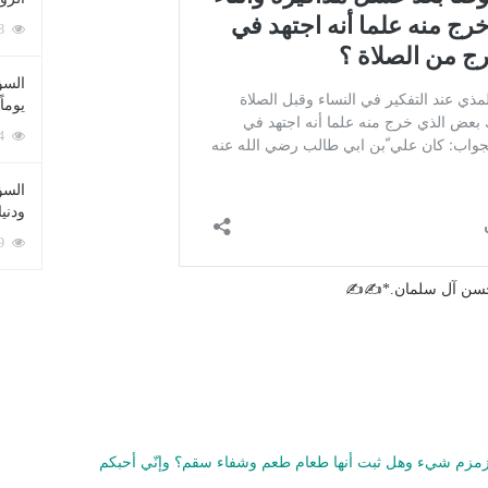
212048 زيارة
السؤ
يوماً
137174 زيارة
السؤا
ودني
117269 زيارة
 حسن آل سلمان.*✍✍
زمزم شيء وهل ثبت أنها طعام طعم وشفاء سقم؟ وإنّي أحبكم