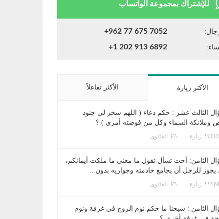
للإشتراك بمجموعة الواتساب
+962 77 675 7052
جال:
+1 202 913 6892
ساء:
الأكثر تفاعلاً
الأكثر زيارة
ال الثالث عشر : حكم دعاء ( اللهم سخر لي جنود
ض وملائكة السماء وكل من فوضته أمري ) ؟
الفتاوى
ال الثامن: أخت تسأل تقول ما معنى ما ملكت أيمانكم،
يجوز للرجل أن يجامع خادمته وجواريه بدون...
الفتاوى
ال الثامن : شيخنا ما حكم نوم الزوج في غرفة ونوم
جة في غرفة أخرى ؟