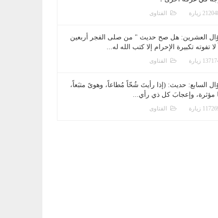
الفتاوى
ال العشرين: هل صح حديث " من صلى الفجر أربعين
 لا تفوته تكبيرة الإحرام إلا كتب الله له...
الفتاوى
ل السابع: حديث: (إذا رأيتَ شُحّاً مُطاعاً، وهوىً متبَعاً،
ا مؤثرة، وإعجابَ كل ذي رأي...
الفتاوى