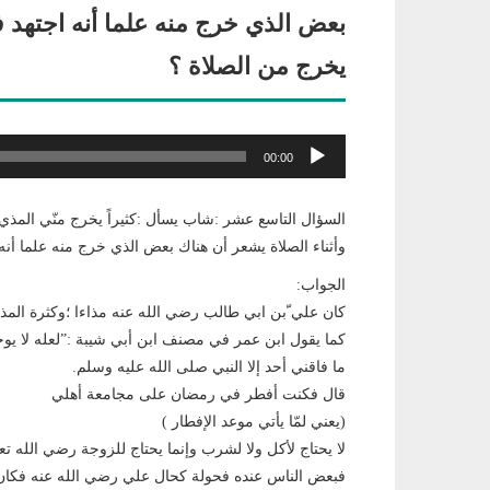
بعض الذي خرج منه علما أنه اجتهد 
يخرج من الصلاة ؟
مشغل
00:00
الصوت
السؤال التاسع عشر :شاب يسأل :كثيراً يخرج منّي المذي 
وأثناء الصلاة يشعر أن هناك بعض الذي خرج منه علما أن
الجواب:
كان علي ّبن ابي طالب رضي الله عنه مذاءا ؛وكثرة المذ
كما يقول ابن عمر في مصنف ابن أبي شيبة :”لعله لا يوجد
ما فاقني أحد إلا النبي صلى الله عليه وسلم.
قال فكنت أفطر في رمضان على مجامعة أهلي
(يعني لمّا يأتي موعد الإفطار )
لا يحتاج لأكل ولا لشرب وإنما يحتاج للزوجة رضي الله تعا
فبعض الناس عنده فحولة كحال علي رضي الله عنه فكان 