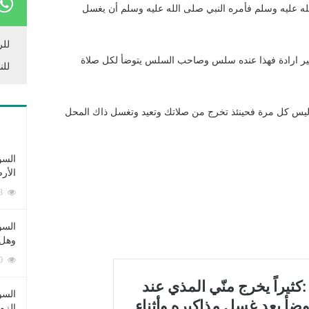
لله عليه وسلم فأمره النبي صلى الله عليه وسلم أن يغسل
للر
ن غير ارادة فهذا عنده سلس وصاحب السلس يتوضأ لكل صلاة
للن
وليس كل مرة فحينئذ تخرج من صلاتك وتعيد وتغسل ذاك المحل
السؤ
الأر
253343 زيارة
السؤ
وهل 
222390 زيارة
السؤ
الزو