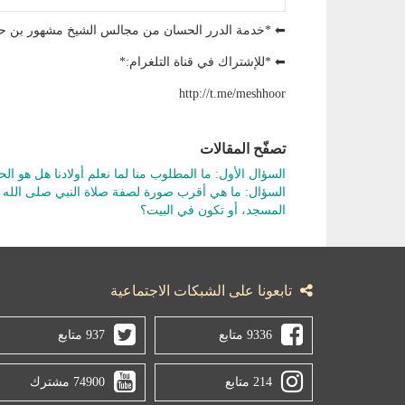
⬅ *خدمة الدرر الحسان من مجالس الشيخ مشهور بن
⬅ *للإشتراك في قناة التلغرام:*
http://t.me/meshhoor
تصفّح المقالات
السؤال الأول: ما المطلوب منا لما نعلم أولادنا هل هو ال
السؤال: ما هي أقرب صورة لصفة صلاة النبي صلى الله ع
المسجد، أو تكون في البيت؟
تابعونا على الشبكات الاجتماعية
9336 متابع
937 متابع
214 متابع
74900 مشترك