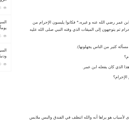
212048 زيارة
السؤ
ن عمر رضي الله عنه و غيره،* فكانوا يلبسون الإحرام من
يوماً
ام ثم يتوجهون إلى الميقات الذي وقته النبي صلى الله عليه
137175 زيارة
سألة كثير من الناس يجهلونها).
السؤا
ودني
م؟
117269 زيارة
ذا الذي كان يفعله ابن عمر.
الإحرام؟
ى لأسباب هو يراها أنه والله اتنظف في الفندق والبس ملابس