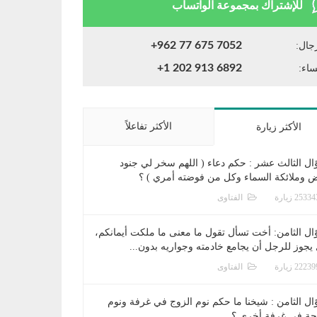
للإشتراك بمجموعة الواتساب
+962 77 675 7052
جال:
+1 202 913 6892
ساء:
الأكثر تفاعلاً
الأكثر زيارة
ال الثالث عشر : حكم دعاء ( اللهم سخر لي جنود
ض وملائكة السماء وكل من فوضته أمري ) ؟
الفتاوى
ال الثامن: أخت تسأل تقول ما معنى ما ملكت أيمانكم،
يجوز للرجل أن يجامع خادمته وجواريه بدون...
الفتاوى
ال الثامن : شيخنا ما حكم نوم الزوج في غرفة ونوم
جة في غرفة أخرى ؟