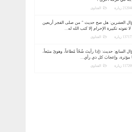
الفتاوى
ال العشرين: هل صح حديث " من صلى الفجر أربعين
 لا تفوته تكبيرة الإحرام إلا كتب الله له...
الفتاوى
ل السابع: حديث: (إذا رأيتَ شُحّاً مُطاعاً، وهوىً متبَعاً،
ا مؤثرة، وإعجابَ كل ذي رأي...
الفتاوى