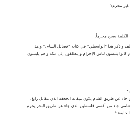
 غير محرم؟
 الكلمة يصبح محرماً.
ف و ذكر هذا *الواسطي* في كتابه *فضائل الشام،* و هذا
م كانوا يلبسون لباس الإحرام و ينطلقون إلى مكة و هم يلبسون
،*
 جاء عن طريق الشام يكون ميقاته الجحفة الذي مقابل رابغ،
فالشامي جاء من أقصى فلسطين الذي جاء عن طريق البحر يحرم
لحليفة.*