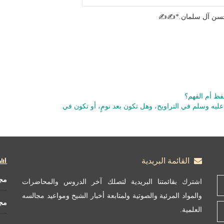
 حسن آل سلمان.*✍✍
حفظ أم الفهم؟
ليه وسلم في التراويح، وهل تكون بعد نومٍ، أو تكون في
القائمة البريدية
مج
اشترك بقائمتنا البريدية لتصلك آخر الدروس والمحاضرات
والمواد المرئية والصوتية ولمتابعة أخبار الشيخ ومواعيد مجالسه
مج
العلمية.