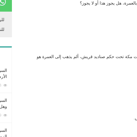
عمرة، هل يجوز هذا أو لا يجوز؟
للر
للن
انت مكة تحت حكم صناديد قريش، ألم يذهب إلى العمرة هو
السؤ
الأر
253343 زيارة
السؤ
وهل 
222399 زيارة
.
السؤ
الزو