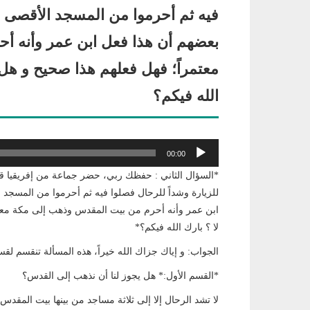
فيه ثم أحرموا من المسجد الأقصى م
بعضهم أن هذا فعل ابن عمر وأنه أ
معتمراً؛ فهل فعلهم هذا صحيح و هل أ
الله فيكم؟
مشغل
00:00
الصوت
*السؤال الثاني : حفظك ربي، حضر جماعة من إفريقيا قبل
للزيارة وشداً للرحال فصلوا فيه ثم أحرموا من المسجد 
ابن عمر وأنه أحرم من بيت المقدس وذهب إلى مكة معتمر
لا ؟ بارك الله فيكم؟*
الجواب: و إياك جزاك الله خيراً، هذه المسألة تنقسم لقس
*القسم الأول:* هل يجوز لنا أن نذهب إلى القدس؟
لا تشد الرحال إلا إلى ثلاثة مساجد من بينها بيت المقدس 