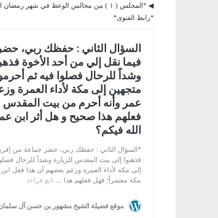
◀ *المجلس ( ١ ) من مجالس الوعظ في شهر رمضان المبارك (١٤٣٩ هجري/٢٠١٨ أفرنحي).*
*رابط الفتوى*