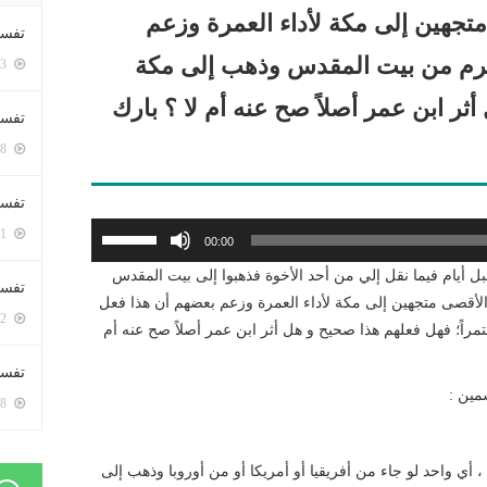
تجهين إلى مكة لأداء العمرة وزعم
تفسي
حرم من بيت المقدس وذهب إلى مكة
5363 زيارة
ثر ابن عمر أصلاً صح عنه أم لا ؟ بارك
تفسي
5128 زيارة
تفسير
استخدم
5141 زيارة
00:00
مفاتيح
 أيام فيما نقل إلي من أحد الأخوة فذهبوا إلى بيت المقدس
الأسهم
تفسير
الأقصى متجهين إلى مكة لأداء العمرة وزعم بعضهم أن هذا فعل
أعلى/
5032 زيارة
اً؛ فهل فعلهم هذا صحيح و هل أثر ابن عمر أصلاً صح عنه أم
أسفل
لزيادة
تفسير 
أو
مين :
5148 زيارة
خفض
مستوى
، أي واحد لو جاء من أفريقيا أو أمريكا أو من أوروبا وذهب إلى
الصوت.