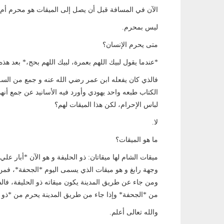
الآن في المسافة قبل أن يصل إلى الميقات هو محرم أم
ليس بمحرم.
متى يحرم الإنسان؟
*عندما يقول لبيك اللهم بعمرة، لبيك اللهم بحج،* بعد هذه
فالذي كان يفعله ابن عمر رضي الله عنه و جمع من السل
الكتاب طبعه واحد يهودي وأورد فيه الأسانيد عن جمع أنه
لباس الإحرام، لكن هذا الميقات لهم؟
لا.
ما هو الميقات؟
ميقات الشام لها ميقاتان: ذو الحليفة و هو الآن *أبار علي
وجهة رابغ و هو ميقات الذي يسمى اليوم *الجحفة*، فمن
ومن جاء عن طريق المدينة يكون ميقاته ذو الحليفة، 
من *الجحفة* وإذا جاء من طريق المدينة يحرم من *ذو ا
والله تعالى أعلم.