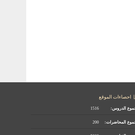
احصاءات الموقع
موع الدروس:
1516
موع المحاضرات:
200