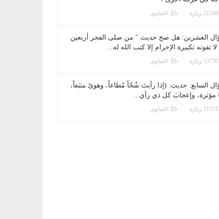
الفتاوى
ال العشرين: هل صح حديث " من صلى الفجر أربعين
 لا تفوته تكبيرة الإحرام إلا كتب الله له...
الفتاوى
ل السابع: حديث: (إذا رأيتَ شُحّاً مُطاعاً، وهوىً متبَعاً،
ا مؤثرة، وإعجابَ كل ذي رأي...
الفتاوى