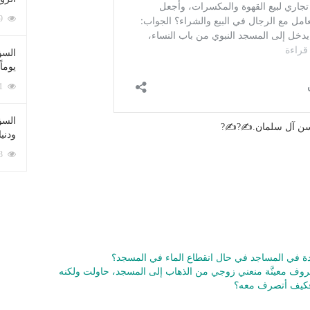
212069 زيارة
السؤ
يوماً
137201 زيارة
السؤا
حسن آل سلمان.✍?✍?
ودني
117313 زيارة
ودة في المساجد في حال انقطاع الماء في المسجد؟
وف معينَّة منعني زوجي من الذهاب إلى المسجد، حاولت ولكنه
 فكيف أتصرف معه؟