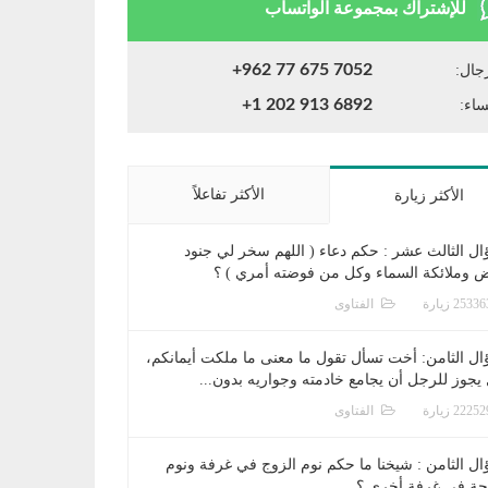
للإشتراك بمجموعة الواتساب
+962 77 675 7052
جال:
+1 202 913 6892
ساء:
الأكثر تفاعلاً
الأكثر زيارة
ال الثالث عشر : حكم دعاء ( اللهم سخر لي جنود
ض وملائكة السماء وكل من فوضته أمري ) ؟
الفتاوى
ال الثامن: أخت تسأل تقول ما معنى ما ملكت أيمانكم،
يجوز للرجل أن يجامع خادمته وجواريه بدون...
الفتاوى
ال الثامن : شيخنا ما حكم نوم الزوج في غرفة ونوم
جة في غرفة أخرى ؟