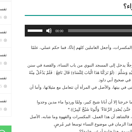
اء؟
تفسي
5386 زيارة
استخدم
00:00
تفسي
مفاتيح
5150 زيارة
الأسهم
مكسرات، وأجعل العاملين كلهم إناثًا، فما حكم عملي، علمًا
أعلى/
تفسير
أسفل
5168 زيارة
لزيادة
جلًا يدخل إلى المسجد النبوي من باب النساء، والقصة في سنن
أو
َلَّمَ : (لَوْ تَرَكْنَا هَذَا الْبَابَ لِلنِّسَاءِ) قَالَ نَافِعٌ : فَلَمْ يَدْخُلْ مِنْهُ
تفسير
خفض
5055 زيارة
مستوى
 في بيتها، والأصل في المرأة أن تتعامل مع مثيلاتها، وأما أن
الصوت.
تفسير 
 كَبِيرٌ))*، ما خرجنا إلا أن أبانا شيخ كبير، ولمّا وردوا ماء مدين وجدوا
صْدِرَ الرِّعَاءُ ۖ وَأَبُونَا شَيْخٌ كَبِيرٌ)).*
5169 زيارة
ن، فالشاهد أن هذا العمل، المكسرات والقهوة وما شابه، الأصل
 هذا الزمان في موضوع النساء توسعا غير مُرضٍ.
نسوة، هذا خلوة أو غير خلوة؟؟