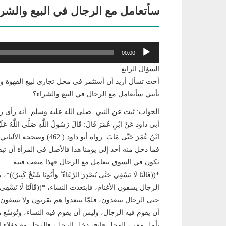
سأتعامل مع الرجال في البيع والشر
مشغل
00:00
الصوت
السؤال الرابع:
أخت تسأل أريد أن أستثمر في محل تجاري لبيع القهوة وال
بأنني سأتعامل مع الرجال في البيع والشراء؟
الجواب: ثبت عن النبي -صلى الله عليه وسلم- أنه رأى ر
أبي داود عَنْ ابْنِ عُمَرَ قَالَ: قَالَ رَسُولُ اللَّهِ صَلَّى اللَّهُ عَلَيْهِ وَس
ابْنُ عُمَرَ حَتَّى مَاتَ. رواه أبو داود ( 462) وصححه الألباني في صحيح أبي داود.
فما دخل منه أحد إلى يومنا هذا فالأصل في المرأة أن تبقى
تكون في السوق تتعامل مع الرجال فهذا مبعث فتنة.
*((قَالَتَا لَا نَسْقِي حَتَّىٰ يُصْدِرَ الرِّعَاءُ ۖ وَأَبُونَا شَيْخٌ
الرجال يسقون الأغنام، فابتعدت النساء، *((قَالَتَا لَا نَسْقِي حَتَّىٰ يُ
حتى الرجال يبتعدون، فلمّا يبتعدوا هم يقربون ولا يسقو
أن يقوم فيه الرجال، وليس أن يقوم فيه النساء، وتُوسِّع
تأمل معي، المحل فاتح، دخل الرجل، فالرجل مع هؤلاء ال