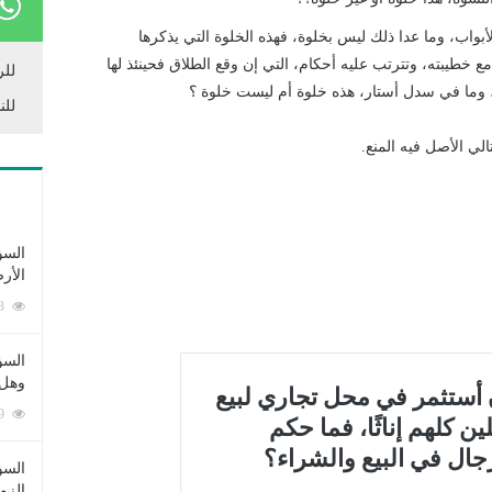
 الأبواب، وما عدا ذلك ليس بخلوة، فهذه الخلوة التي يذكرها
 خطيبته، وتترتب عليه أحكام، التي إن وقع الطلاق فحينئذ لها
للر
ة، وما في سدل أستار، هذه خلوة أم ليست خلوة ؟
للن
الي الأصل فيه المنع.
السؤ
الأر
253363 زيارة
السؤ
وهل 
222529 زيارة
السؤ
الزو