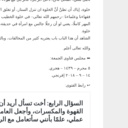
خلوة، إياك أن تظنَّ أنَّ الخلوة ان تنزل الستار، أو تغلق
فقهاءنا وعلماءنا –رحمهم الله تعالى– في خلوة الخطيب مع
المهر كاملًا، يعني لو أن رجلًا جالس مع امرأة في حديق
خلوة.
الشاهد أن هذا الباب باب يعتريه كثير من المخالفات، وبالت
والله تعالى أعلم.
⬅ مجلس فتاوى الجمعة:
٥ محرم – ١٤٣٩ – هجري.
١٤ – ٩ – ٢٠١٨ إفرنجي.
↩ رابط الفتوى: