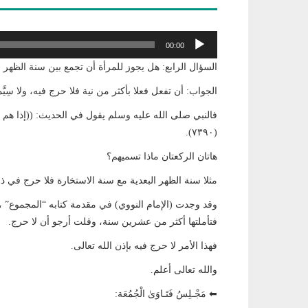
مشغل
00:00
الصوت
السؤال الرابع: هل يجوز للمرأة أن تجمع بين سنة الظهر 
الجواب: أن تفعل فعلا بأكثر من نية فلا حرج فيه، ولا سِيَّ
فالنبي صلى الله عليه وسلم يقول في الحديث: ((إذا هم 
(٧٣٩٠).
هاتان الركعتان ماذا تسميهم؟
مثلا سنة الظهر البعدية مع سنة الاستخارة فلا حرج في ذ
وقد وجدت (الإمام النووي) في مقدمة كتابه “المجموع” ،
فتأملتها أكثر من عشرين سنة، وقلت أرجو أن لا حرج.
فهذا الأمر لا حرج فيه بإذن الله تعالى.
والله تعالى أعلم.
⬅ مَجْـلِسُ فَتَـاوَىٰ الْجُمُعَة: