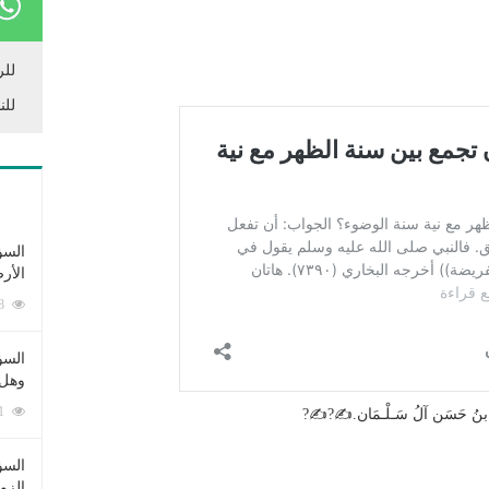
للر
للن
السؤ
الأر
253358 زيارة
السؤ
وهل 
222481 زيارة
هُـور بنُ حَسَن آلُ سَـلْـمَان.✍?✍?
السؤ
الزو