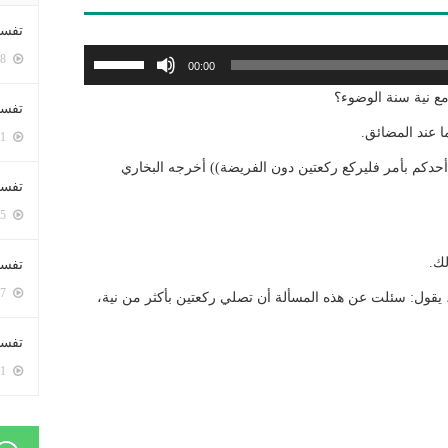
تفسي
استخدم
5378 زيارة
00:00
مفاتيح
مع نية سنة الوضوء؟
الأسهم
تفسي
أعلى/
ما عند المضائق.
5141 زيارة
أسفل
أحدكم بأمر فليركع ركعتين دون الفريضة)) أخرجه البخاري
لزيادة
تفسير
أو
5155 زيارة
خفض
مستوى
لك.
تفسير
الصوت.
5047 زيارة
 يقول: سئلت عن هذه المسألة أن تصلي ركعتين بأكثر من نية،
تفسير 
5161 زيارة