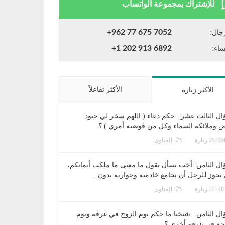
للإشتراك بمجموعة الواتساب
+962 77 675 7052
جال:
+1 202 913 6892
ساء:
الأكثر تفاعلاً
الأكثر زيارة
ال الثالث عشر : حكم دعاء ( اللهم سخر لي جنود
ض وملائكة السماء وكل من فوضته أمري ) ؟
الفتاوى
ال الثامن: أخت تسأل تقول ما معنى ما ملكت أيمانكم،
يجوز للرجل أن يجامع خادمته وجواريه بدون...
الفتاوى
ال الثامن : شيخنا ما حكم نوم الزوج في غرفة ونوم
جة في غرفة أخرى ؟