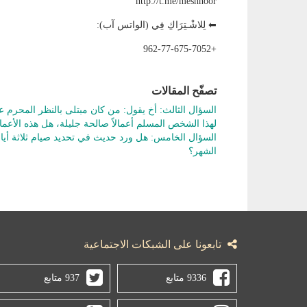
http://t.me/meshhoor
⬅ لِلاشْـتِرَاكِ فِي (الواتس آب):
+962-77-675-7052
تصفّح المقالات
السؤال الثالث: أخ يقول: من كان مبتلى بالنظر المحرم ع
لهذا الشخص المسلم أعمالاً صالحة جليلة، هل هذه الأعما
السؤال الخامس: هل ورد حديث في تحديد صيام ثلاثة أيام 
الشهر؟
تابعونا على الشبكات الاجتماعية
9336 متابع
937 متابع