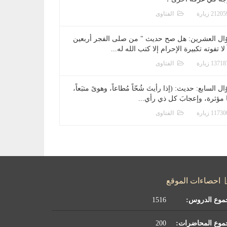
الفتاوى
ال العشرين: هل صح حديث " من صلى الفجر أربعين
 لا تفوته تكبيرة الإحرام إلا كتب الله له...
الفتاوى
ل السابع: حديث: (إذا رأيتَ شُحّاً مُطاعاً، وهوىً متبَعاً،
ا مؤثرة، وإعجابَ كل ذي رأي...
الفتاوى
احصاءات الموقع
موع الدروس:
1516
موع المحاضرات:
200