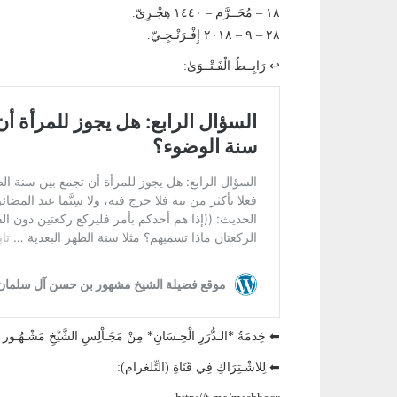
١٨ – مُحَــرَّم – ١٤٤٠ هِجْـرِيّ.
٢٨ – ٩ – ٢٠١٨ إِفْـرَنْـجِـيّ.
↩ رَابِــطُ الْفَـتْــوَىٰ:
⬅ خِدمَةُ *الـدُّرَرِ الْحِـسَانِ* مِنْ مَجَـاْلِسِ الشَّيْخِ مَشْـ
⬅ لِلاشْـتِرَاكِ فِي قَنَاةِ (التِّلغرام):