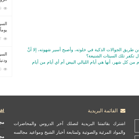
212059 زيارة
السؤ
يوماً
137187 زيارة
ن طريق الجوالات الذكية في خلوته، وأصبح أسير شهوته، إلا أنَّ
السؤا
ل تكفر تلك السيئات الشنيعة؟
ودني
من كل شهر، أنها هي أيام الليالي البيض أم أي أيام من أيام
117300 زيارة
القائمة البريدية
مج
اشترك بقائمتنا البريدية لتصلك آخر الدروس والمحاضرات
والمواد المرئية والصوتية ولمتابعة أخبار الشيخ ومواعيد مجالسه
مج