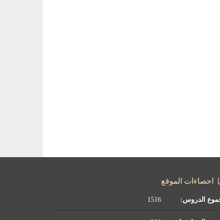
احصاءات الموقع
موع الدروس:
1516