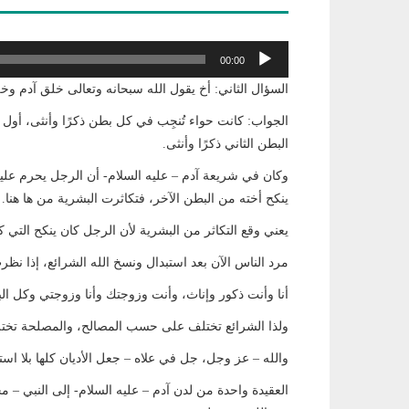
مشغل
00:00
الصوت
السؤال الثاني: أخ يقول الله سبحانه وتعالى خلق آدم 
الجواب: كانت حواء تُنجِب في كل بطن ذكرًا وأنثى، أول م
البطن الثاني ذكرًا وأنثى.
وكان في شريعة آدم – عليه السلام- أن الرجل يحرم عليه
ينكح أخته من البطن الآخر، فتكاثرت البشرية من ها هنا.
يعني وقع التكاثر من البشرية لأن الرجل كان ينكح الت
مرد الناس الآن بعد استبدال ونسخ الله الشرائع، إذا نظ
أنا وأنت ذكور وإناث، وأنت وزوجتك وأنا وزوجتي وكل الب
ولذا الشرائع تختلف على حسب المصالح، والمصلحة ت
والله – عز وجل، جل في علاه – جعل الأديان كلها بلا استث
العقيدة واحدة من لدن آدم – عليه السلام- إلى النبي – م