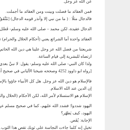
عن الله عز وجل.
فمن العقائد ما فصلت وبينت ومن العقائد ما أجملت.
فالدجال مثلًا : ( ما من نبي إلا وأنذر قومه الدجال) [مُتَّفَقٌ عليه.817
الدجال عقيدة، لكن محمد – صلى الله عليه وسلم- فَصَّل ف
العقائد واحدة أما الشرائع يعني (أحكام الحلال والحرا
شريعتنا من فضل الله عز وجل علينا هي دين الله الخاتم،
ارتضاه للبشرية إلى قيام الساعة.
ولذا كان النبي- صلى الله عليه وسلم- يقول: لا نبيَّ بعدي
[رواه ابو داوود 4252 وصححه شيخنا الألباني في صحيح أبي داوود.]
فالإسلام هو دين الله عز وجل. هل كل الأنبياء جاؤوا بالإس
إن الدين عند الله الاسلام.
الإسلام هو الاستسلام لأمر الله، لكن الأحكام (الحلال وا
اليهود شددوا؛ فشدد الله عليهم، كما في صحيح مسلم ع
اليهود، كيف يَطهُر؟
الإجابة: يُقَص.
تخيل إنه كلما جاءت النجاسة على ثوبك تقص هذا الثوب.