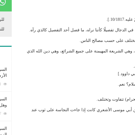
10/1.].
للر
للن
ي الدجال تفصيلًا كأننا نراه، ما فصل أحد التفصيل كالذي رآه.
م) تختلف على حسب مصالح الناس.
 وهي الشريعة المهيمنة على جميع الشرائع، وهي دين الله الذي
.
السؤ
الأر
لام؟ نعم.
253381 زيارة
السؤ
لحرام) تتفاوت وتختلف.
وهل 
ن أبي موسى الأشعري كانت إذا جاءت النجاسة على ثوب عند
222617 زيارة
السؤ
الزو