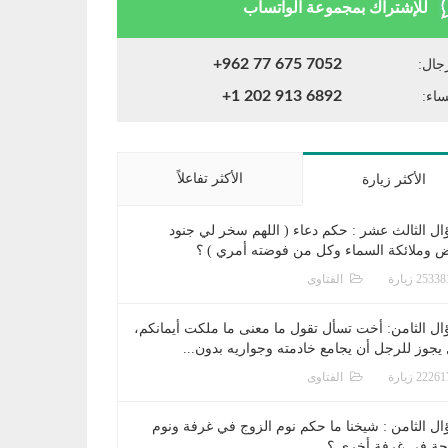
للإشتراك بمجموعة الواتساب
+962 77 675 7052
جال:
+1 202 913 6892
ساء:
الأكثر تفاعلاً
الأكثر زيارة
ال الثالث عشر : حكم دعاء ( اللهم سخر لي جنود
ض وملائكة السماء وكل من فوضته أمري ) ؟
الفتاوى
ال الثامن: أخت تسأل تقول ما معنى ما ملكت أيمانكم،
يجوز للرجل أن يجامع خادمته وجواريه بدون...
الفتاوى
ال الثامن : شيخنا ما حكم نوم الزوج في غرفة ونوم
جة في غرفة أخرى ؟