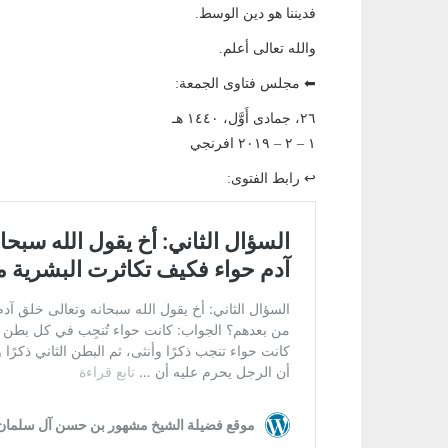
فديننا هو دين الوسط.
والله تعالى أعلم.
⬅ مجلس فتاوى الجمعة:
٢٦، جمادى أَوَّل، ١٤٤٠ هـ
١ – ٢ – ٢٠١٩ افرنجي
↩ رابط الفتوى: