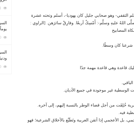
212081 زيارة
بن أسلم الثقفي- وهو صحابي جليل كان يهوديا-، أسلم وتحته عشرة
ى اللهُ عليهِ وسلَّم-: أَمْسِكْ أربعًا. وفارِقْ سائرَهن. [الراوي :
السؤ
يوماً
كاة المصابيح
137220 زيارة
 شرعنا كان وسطًا.
السؤا
ودني
117350 زيارة
عطيك قاعدة وهي قاعدة مهمة جدًا
لباقي.
ت الوسطية غير موجودة في جميع الأديان.
ة خُلِقَت من أجل قضاء الوطر بالنسبة إليهم، إلى آخره.
طية فيه.
ي، بل الأعجمي إذا أتقن العربية وتَطَبَّع بالأخلاق الشرعية؛ فهو