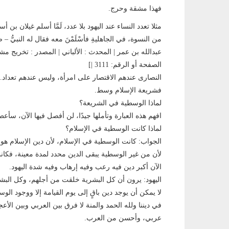
فهذا مشقة وحرج.
مثلا تعدد النساء عند اليهود بلا عدد، لَمَّا أسلم غيلان 
من النسوة، في الجاهليةِ فأسْلَمْنَ معه فقال له النبيُّ – صلَّ
عبدالله بن عمر | المحدث : الألباني | المصدر : تخريج مش
الصفحة أو الرقم: 3111 |]
النصارى عندهم الاقتصار على امرأة، وليس عندهم تعداد.
فشريعة الإسلام وسط.
لماذا الوسطية في الشريعة؟
افهم هذه العبارة وتأملها جيدًا، لن أفصل فيها الآن، سأ
لماذا كانت الوسطية في الإسلام؟
الجواب: كانت الوسطية في الإسلام، لأن دين الإسلام هو ا
لأن من غير الوسطية يبقى الدين محدد لمدة معينة، فكان
الآن أكبر دين فيه رعب وفيه إرهاب وفيه شدة اليهود.
اليهود: يرون أن كل البشرية خلقت من أجلهم، وكل البشري
لا يمكن أن يوجد دين باقٍ إلى يوم القيامة إلا ووجود الوس
في ديننا ولله الحمد والمنة لا فرق بين العربي وبين الأعجم
عربي، وأحسن من العرب.