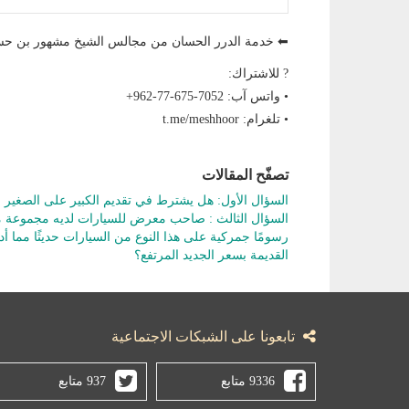
⬅ خدمة الدرر الحسان من مجالس الشيخ مشهور بن
? للاشتراك:
• واتس آب: ‎+962-77-675-7052
• تلغرام: t.me/meshhoor
تصفّح المقالات
السؤال الأول: هل يشترط في تقديم الكبير على الصغير ال
السؤال الثالث : صاحب معرض للسيارات لديه مجموعة م
رسومًا جمركية على هذا النوع من السيارات حديثًا مما 
القديمة بسعر الجديد المرتفع؟
تابعونا على الشبكات الاجتماعية
9336 متابع
937 متابع