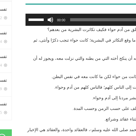
تفسي
استخدم
5402 زيارة
00:00
مفاتيح
وخلق من آدم حواء فكيف تكاثرت البشرية من بعدهم؟
الأسهم
تفسي
أعلى/
ا وقع التكاثر في البشرية؛ كانت حواء تنجب ذكرًا وأنثى، ثم
5164 زيارة
أسفل
لزيادة
تفسير
 أن ينكح أخته التي من بطنه والتي نزلت معه، ويجوز له أن
أو
5184 زيارة
خفض
ي كانت من حواء لكن ما كانت معه في نفس البطن.
مستوى
تفسير
الصوت.
رت إلى الناس كلهم؛ فالناس كلهم من آدم وحواء.
5069 زيارة
شر مردنا إلى آدم وحواء.
تفسير 
ختلف على حسب الزمن وحسب المدة.
5185 زيارة
ناء عقائد وشرائع.
حمد صلى الله عليه وسلم-، فالعقائد واحدة، والعقائد هي الإخبار