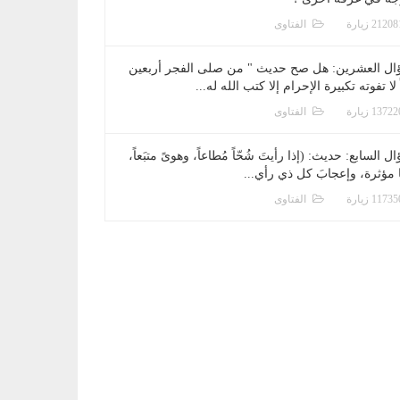
الفتاوى
ال العشرين: هل صح حديث " من صلى الفجر أربعين
 لا تفوته تكبيرة الإحرام إلا كتب الله له...
الفتاوى
ل السابع: حديث: (إذا رأيتَ شُحّاً مُطاعاً، وهوىً متبَعاً،
ا مؤثرة، وإعجابَ كل ذي رأي...
الفتاوى