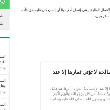
لأعمال المالية، يعني إنسان أدى دينًا أو إنسان كان عليه حق فأداه
للر
 – عزوجل-.
للن
السؤ
الأر
253337 زيارة
السؤ
وهل 
222375 زيارة
السؤ
الزو