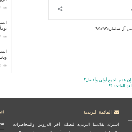
212042 زيارة
السؤ
يوماً
 حسن آل سلمان✍?✍?
137172 زيارة
السؤا
ودني
117259 زيارة
ا إن عدم الجمع أولى وأفضل؟
ءة الفاتحة ؟!
القائمة البريدية
مج
اشترك بقائمتنا البريدية لتصلك آخر الدروس والمحاضرات