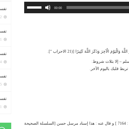
استخدم
00:00
تفسي
مفاتيح
5352 زيارة
الأسهم
أعلى/
تفسي
أسفل
5121 زيارة
لزيادة
أو
يَوْمَ الْآخِرَ وَذَكَرَ اللَّهَ كَثِيرًا [(21 الاحزاب “].
تفسير
خفض
لم – إلا بثلاث شروط:
5134 زيارة
مستوى
بط قلبك باليوم الآخر.
الصوت.
تفسير
5025 زيارة
تفسير 
5141 زيارة
[هذا الحديث قد حسنه شيخنا الألباني في [ صحيح الجامع : 7164 ] و قال عنه : هذا إسناد مرسل حسن [السلسلة الصحيحة