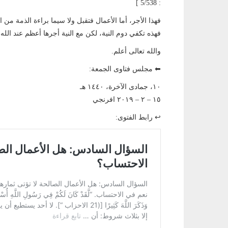
: 5/538 ]
فهذا الأجر، أما الأعمال فتقبل ولا سيما براءة الذمة من ا
فهذه تكفي دوم النية، لكن مع النية أجرها أعظم عند الله
والله تعالى أعلم.
⬅ مجلس فتاوى الجمعة:
١٠، جمادى الآخرة، ١٤٤٠ هـ
١٥ – ٢ – ٢٠١٩ افرنجي
↩ رابط الفتوى: