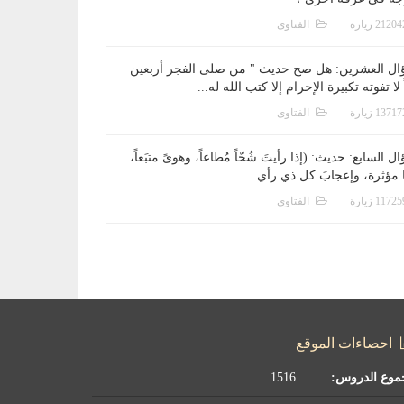
الفتاوى
ال العشرين: هل صح حديث " من صلى الفجر أربعين
 لا تفوته تكبيرة الإحرام إلا كتب الله له...
الفتاوى
ل السابع: حديث: (إذا رأيتَ شُحّاً مُطاعاً، وهوىً متبَعاً،
ا مؤثرة، وإعجابَ كل ذي رأي...
الفتاوى
احصاءات الموقع
موع الدروس:
1516