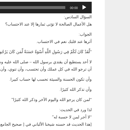
مشغل
00:00
الصوت
السؤال السادس:
هل الأعمال الصالحة لا تؤتى ثمارها إلا عند الاحتساب؟
الجواب:
أثرها عند قلبك نعم في الاحتساب.
“لَّقَدْ كَانَ لَكُمْ فِي رَسُولِ اللَّهِ أُسْوَةٌ حَسَنَةٌ لِّمَن كَانَ يَرْجُو اللَّهَ وَالْ
لا أحد يستطيع أن يقتدي برسول الله – صلى الله عليه وس
أن ترجو الله في كل عملك وأن تحتسب، وأن تنوي، وأن تر
وأن تكون الحسنة والسيئة تحسب لها حساب كبيرا.
وأن تذكر الله كثيرًا.
“لمن كان يرجو الله واليوم الآخر وذكر الله كثيرًا”
لذا ورد في الحديث:
“لا أجر لمن لا حسبة له”