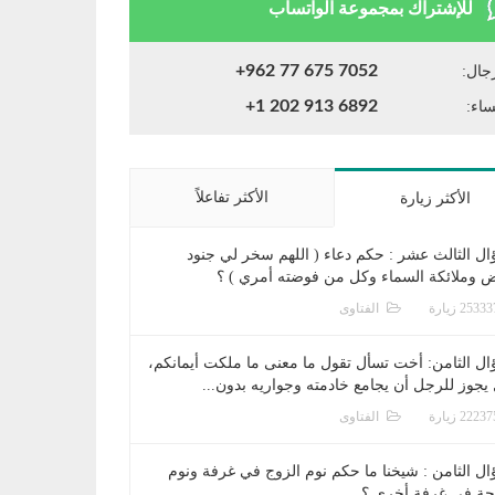
للإشتراك بمجموعة الواتساب
+962 77 675 7052
جال:
+1 202 913 6892
ساء:
الأكثر تفاعلاً
الأكثر زيارة
ال الثالث عشر : حكم دعاء ( اللهم سخر لي جنود
ض وملائكة السماء وكل من فوضته أمري ) ؟
الفتاوى
ال الثامن: أخت تسأل تقول ما معنى ما ملكت أيمانكم،
يجوز للرجل أن يجامع خادمته وجواريه بدون...
الفتاوى
ال الثامن : شيخنا ما حكم نوم الزوج في غرفة ونوم
جة في غرفة أخرى ؟