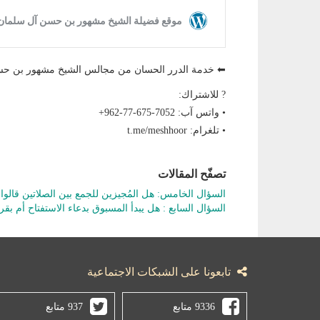
⬅ خدمة الدرر الحسان من مجالس الشيخ مشهور بن
? للاشتراك:
• واتس آب: ‎+962-77-675-7052
• تلغرام: t.me/meshhoor
تصفّح المقالات
السؤال الخامس: هل المُجيزين للجمع بين الصلاتين قالو
السؤال السابع : هل يبدأ المسبوق بدعاء الاستفتاح أم بقرا
تابعونا على الشبكات الاجتماعية
9336 متابع
937 متابع