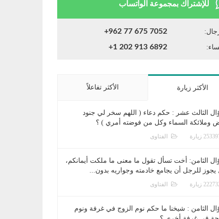
للإشتراك بمجموعة الواتساب
+962 77 675 7052
جال:
+1 202 913 6892
ساء:
الأكثر تفاعلاً
الأكثر زيارة
ال الثالث عشر : حكم دعاء ( اللهم سخر لي جنود
ض وملائكة السماء وكل من فوضته أمري ) ؟
الفتاوى
ال الثامن: أخت تسأل تقول ما معنى ما ملكت أيمانكم،
يجوز للرجل أن يجامع خادمته وجواريه بدون...
الفتاوى
ال الثامن : شيخنا ما حكم نوم الزوج في غرفة ونوم
جة في غرفة أخرى ؟