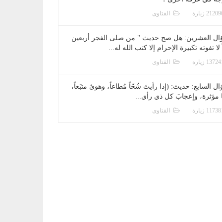
الفتاوى
ال العشرين: هل صح حديث " من صلى الفجر أربعين
 لا تفوته تكبيرة الإحرام إلا كتب الله له...
الفتاوى
ل السابع: حديث: (إذا رأيتَ شُحّاً مُطاعاً، وهوىً متبَعاً،
ا مؤثرة، وإعجابَ كل ذي رأي...
الفتاوى