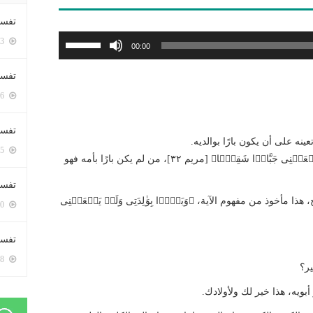
تفسي
استخدم
5423 زيارة
00:00
مفاتيح
الأسهم
تفسي
أعلى/
5186 زيارة
أسفل
لزيادة
تفسير
ينه على أن يكون بارًا بوالديه.
أو
5205 زيارة
وسمعتم فيما قرأ أخونا الإمام ﴿وَبَرَّۢا بِوَ ٰ⁠لِدَتِی وَلَمۡ یَجۡعَلۡنِی جَبَّارࣰا شَقِیࣰّا﴾ [مريم ٣٢]، من لم يكن بارًا بأمه فهو
خفض
مستوى
تفسير
الصوت.
 مأخوذ من مفهوم الآية، ﴿وَبَرَّۢا بِوَ ٰ⁠لِدَتِی وَلَمۡ یَجۡعَلۡنِی
5090 زيارة
تفسير 
5208 زيارة
ير؟
بويه، هذا خير لك ولأولادك.