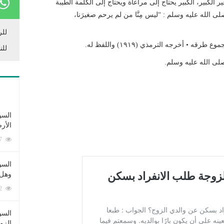
الكبير، الكبير يحتاج إلى مراعاة ويحتاج إلى الكلمة الطيبة
ى الله عليه وسلم : “ليس مِنَّا من لم يرحم صغيرَنا،
للر
للن
 صلى الله عليه وسلم.
السؤ
الأر
253397 زيارة
السؤ
وهل 
222732 زيارة
السؤ
الزو