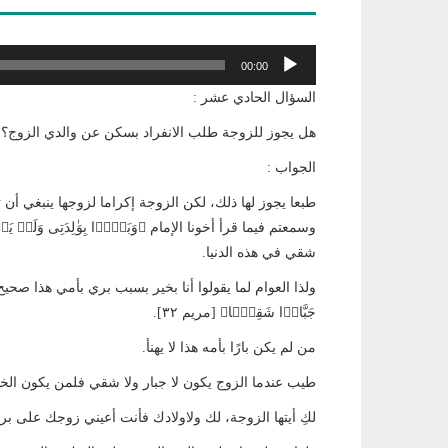
مشغل
00:00
الصوت
السؤال الحادي عشر :
هل يجوز للزوجة طلب الانفراد بسكن عن والدي الزوج؟
الجواب :
طبعا يجوز لها ذلك، لكن الزوجة إكراما لزوجها ينبغي أن تع
شقي في هذه الدنيا.
ولذا العوام لما يقولوا أنا بخير بسبب بري بأمي هذا صحيح، هذا
جَبَّارࣰا شَقِیࣰّا﴾ [مريم ٣٢].
من لم يكن بارًا بأمه هذا لا يهنأ.
طيب عندما الزوج يكون لا جبار ولا شقي فلمن يكون الخ
لكِ أيتها الزوجة، لك ولاولادك فأنت أعيني زوجك على بر أ