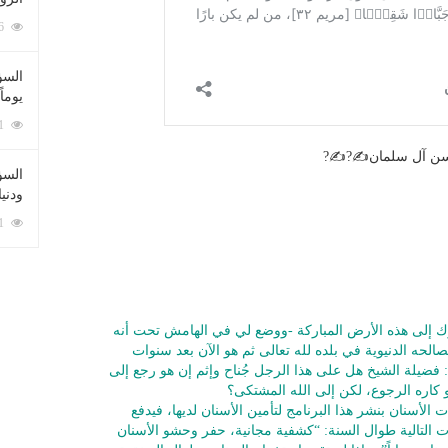
212096 زيارة
السؤ
يوماً
137241 زيارة
 حسن آل سلمان✍?✍?
السؤا
ودني
117381 زيارة
رك إلى هذه الأرض المباركة -ووضع لي في الهامش تحت أنه
لحه الدنيوية في بلده لله تعالى ثم هو الآن بعد سنوات
فضيلة الشيخ هل على هذا الرجل جُناح وإثم إن هو رجع إلى
و كاره الرجوع، لكن إلى الله المشتكى؟
لأسنان بنشر هذا البرنامج لتأمين الأسنان لديها، فيدفع
مات التالية طوال السنة: “كشفية مجانية، حفر وحشو الأسنان