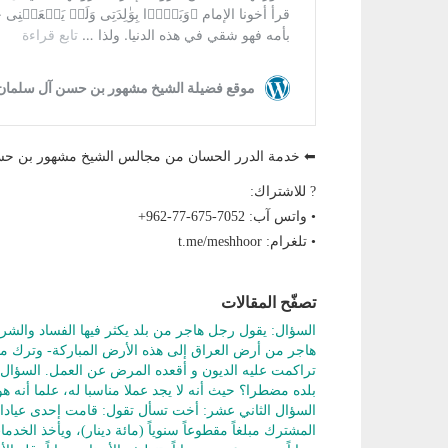
⬅ خدمة الدرر الحسان من مجالس الشيخ مشهور بن
? للاشتراك:
• واتس آب: ‎+962-77-675-7052
• تلغرام: t.me/meshhoor
تصفّح المقالات
السؤال: يقول رجل هاجر من بلد يكثر فيها الفساد والش
هاجر من أرض العراق إلى هذه الأرض المباركة- وترك مصا
تراكمت عليه الديون و أقعده المرض عن العمل. السؤال: 
بلده مضطرا؟ حيث أنه لا يجد عملا مناسبا له، علما أنه ه
السؤال الثاني عشر: أخت تسأل تقول: قامت إحدى عيادات ا
المشترك مبلغاً مقطوعاً سنوياً (مائة دينار)، ويأخذ الخد