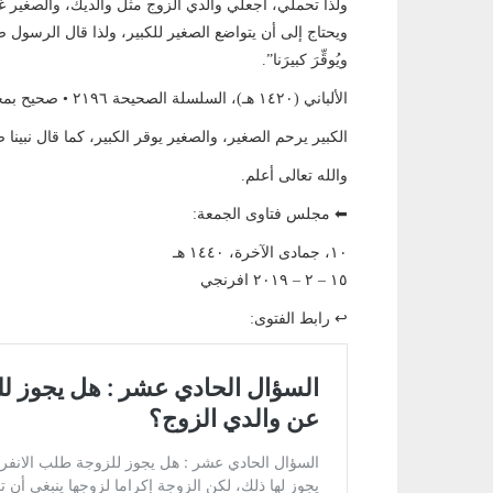
ولذا تحملي، اجعلي والدي الزوج مثل والديك، والصغير غير 
ويحتاج إلى أن يتواضع الصغير للكبير، ولذا قال الرسول صل
ويُوقِّرَ كبيرَنا”.
الألباني (١٤٢٠ هـ)، السلسلة الصحيحة ٢١٩٦ • صحيح بمجموع طرقه • أخرجه الترمذي (١٩١٩) واللفظ له.
الكبير يرحم الصغير، والصغير يوقر الكبير، كما قال نبينا
والله تعالى أعلم.
⬅ مجلس فتاوى الجمعة:
١٠، جمادى الآخرة، ١٤٤٠ هـ
١٥ – ٢ – ٢٠١٩ افرنجي
↩ رابط الفتوى: