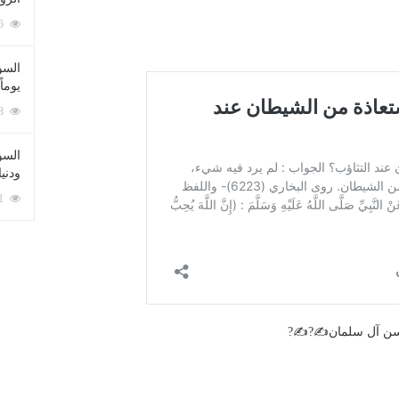
212086 زيارة
السؤ
يوماً
137228 زيارة
السؤا
ودني
117361 زيارة
 حسن آل سلمان✍?✍?