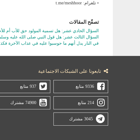
• تلغرام: t.me/meshhoor
تصفّح المقالات
السؤال الحادي عشر: هل تسمية المولود حق للأب أم للأم
السؤال الثالث عشر: هل قول النبي صلى الله عليه وسلم 
في النار يدل أنهم ما حوسبوا عليه في عذاب الآخرة فك
تابعونا على الشبكات الاجتماعية
9336 متابع
937 متابع
214 متابع
74900 مشترك
3045 مشترك