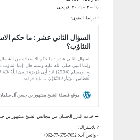
١٥ – ٣ – ٢٠١٩ افرنجي
↩ رابط الفتوى:
⬅ خدمة الدرر الحسان من مجالس الشيخ مشهور بن
? للاشتراك:
• واتس آب: ‎+962-77-675-7052