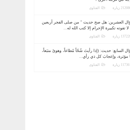
الفتاوى
ال العشرين: هل صح حديث " من صلى الفجر أربعين
 لا تفوته تكبيرة الإحرام إلا كتب الله له...
الفتاوى
ل السابع: حديث: (إذا رأيتَ شُحّاً مُطاعاً، وهوىً متبَعاً،
ا مؤثرة، وإعجابَ كل ذي رأي...
الفتاوى