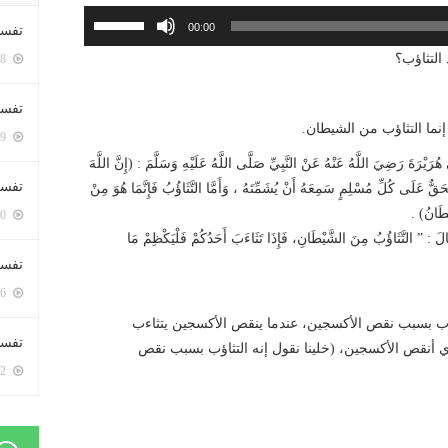
استخدم
00:00
تفسي
مفاتيح
التثاؤب؟
5408 زيارة
الأسهم
أعلى/
تفسي
أسفل
إنما التثاؤب من الشيطان.
5169 زيارة
لزيادة
 واللفظ له- ومسلم (2994) عَنْ أَبِي هُرَيْرَةَ رَضِيَ اللَّهُ عَنْهُ عَنْ النَّبِيِّ صَلَّى اللَّهُ عَلَيْهِ وَسَلَّمَ : (إِنَّ اللَّهَ
أو
تفسير
ٌّ عَلَى كُلِّ مُسْلِمٍ سَمِعَهُ أَنْ يُشَمِّتَهُ ، وَأَمَّا التَّثَاؤُبُ فَإِنَّمَا هُوَ مِنْ
خفض
ْطَانُ) .
5190 زيارة
مستوى
لَ : ” التَّثَاؤُبُ مِنَ الشَّيْطَانِ، فَإِذَا تَثَاءَبَ أَحَدُكُمْ فَلْيَكْظِمْ مَا
الصوت.
تفسير
5076 زيارة
ثاؤب بسبب نقص الأكسجين، عندما ينقص الأكسجين يتثاءب
تفسير 
لذي أنقص الأكسجين، (خلينا نقول إنه التثاؤب بسبب نقص
5192 زيارة