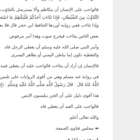
فالواجب على الإنسان أن يتكاظم وألا يسترسل بالتثاؤب، عَنْ أَبِي هُرَي
التَّثَاؤُبُ مِنَ الشَّيْطَانِ، فَإِذَا تَثَاءَبَ أَحَدُكُمْ فَلْيَكْظِمْ مَا ا
وإذا تثاءب ففي رواية أوردها الحافظ ابن حجر قال فلا ي
بعض الناس يتثاءب فيخرج صوت وهذا أمر مرفوض.
وأمر النبي صلى الله عليه وسلم أن يغطي الرجل فاه.
والتغطية تكون إما بباطن اليمني أو بظاهر اليسرى.
فالإنسان إن أراد أن يتثاءب فالواجب عليه أن يغطي فمه.
اللَّهُ عَنْهُ قَالَ : قَالَ رَسُولُ اللَّهِ صَلَّى اللَّهُ عَلَيْهِ وَسَلَّمَ : (إِ
هذا أقوى دليل على أن الجن يتلبسون الإنس.
فالواجب على العبد أن يغطي فاه.
والله تعالى أعلم.
⬅ مجلس فتاوى الجمعة:
٨، رجب، ١٤٤٠ هـ