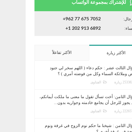
للإشتراك بمجموعة الواتساب
+962 77 675 7052
جال:
+1 202 913 6892
ساء:
الأكثر تفاعلاً
الأكثر زيارة
ال الثالث عشر : حكم دعاء ( اللهم سخر لي جنود
ض وملائكة السماء وكل من فوضته أمري ) ؟
الفتاوى
ال الثامن: أخت تسأل تقول ما معنى ما ملكت أيمانكم،
يجوز للرجل أن يجامع خادمته وجواريه بدون...
الفتاوى
ال الثامن : شيخنا ما حكم نوم الزوج في غرفة ونوم
جة في غرفة أخرى ؟