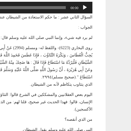
مشغل
00:00
الصوت
السؤال الثاني عشر : ما حكم الاستعاذة من الشيطان عند 
الجواب :
لم يرد فيه شيء، وإنما النبي صلى الله عليه وسلم قال: 
روى البخاري (6223)-
يُحِبُّ الْعُطَاسَ ، وَيَكْرَهُ التَّثَاؤُبَ ، فَإِذَا عَطَسَ فَحَمِدَ اللَّهَ فَحَق
الشَّيْطَانِ فَلْيَرُدَّهُ مَا اسْتَطَاعَ فَإِذَا قَالَ : هَا ضَحِكَ مِنْهُ الشَّي
وعَنْ أَبِي هُرَيْرَةَ ، أَنَّ رَسُولَ اللَّهِ صَلَّى اللَّهُ عَلَيْهِ وَسَلَّمَ قَا
اسْتَطَاعَ “.(صحيح مسلم)٢٩٩٤.
الذي يتثاوب يتكاظم لأنه من الشيطان.
اليوم بعض العقلانيين والمشككين في الشرع قالوا: الت
الإنسان، قالوا: فهذا الحديث غير صحيح، قلنا لهم: من ا
الأكسجين).
من الذي أنقصه؟
النبي صلى الله عليه وسلم يقول الشيطان.