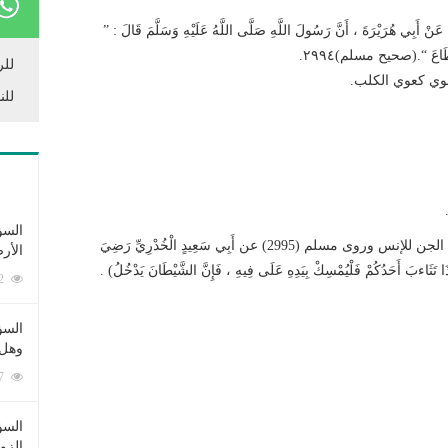
ْرَةَ ، أَنَّ رَسُولَ اللَّهِ صَلَّى اللَّهُ عَلَيْهِ وَسَلَّمَ قَالَ : ”
سْتَطَاعَ “.(صحيح مسلم)٢٩٩٤.
للر
عوي كعوي الكلب.
للن
السؤ
في رواية عند مسلم وهي من أقوى الروايات على تلبس الجن للإنس وروى مسلم (2995) عن أَبِي سَعِيدٍ الْخُدْرِيِّ رَضِيَ
الأر
ذَا تَثَاءبَ أَحَدُكُمْ فَلْيُمْسِكْ بِيَدِهِ عَلَى فِيهِ ، فَإِنَّ الشَّيْطَانَ يَدْخُلُ) .
253382 زيارة
السؤ
وهل 
222657 زيارة
السؤ
الزو