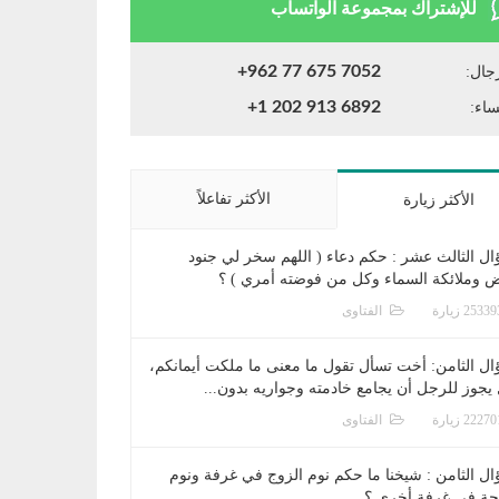
للإشتراك بمجموعة الواتساب
+962 77 675 7052
جال:
+1 202 913 6892
ساء:
الأكثر تفاعلاً
الأكثر زيارة
ال الثالث عشر : حكم دعاء ( اللهم سخر لي جنود
ض وملائكة السماء وكل من فوضته أمري ) ؟
الفتاوى
ال الثامن: أخت تسأل تقول ما معنى ما ملكت أيمانكم،
يجوز للرجل أن يجامع خادمته وجواريه بدون...
الفتاوى
ال الثامن : شيخنا ما حكم نوم الزوج في غرفة ونوم
جة في غرفة أخرى ؟