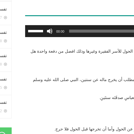
تفسي
5417 زيارة
استخدم
00:00
تفسي
مفاتيح
5180 زيارة
الأسهم
أعلى/
الحول للأسر الفقيرة وغيرها وذلك افضل من دفعة واحدة هل
تفسير
أسفل
5200 زيارة
لزيادة
أو
تفسير
مطلب أن يخرج ماله عن سنتين، النبي صلى الله عليه وسلم
خفض
5085 زيارة
مستوى
الصوت.
باسِ صدقَتَه سنتَينِ.
تفسير 
5202 زيارة
 عن الحول وأما أن تخرجها قبل الحول فلا حرج.