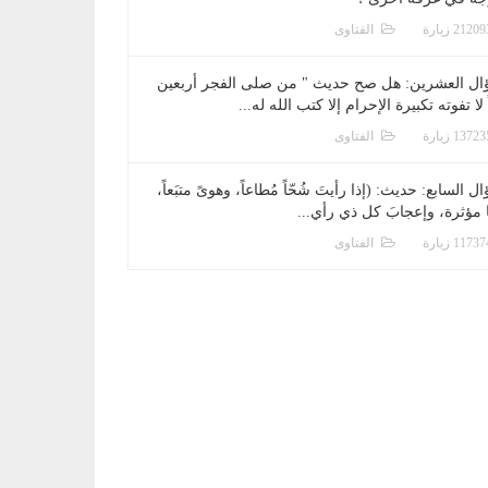
الفتاوى
ال العشرين: هل صح حديث " من صلى الفجر أربعين
 لا تفوته تكبيرة الإحرام إلا كتب الله له...
الفتاوى
ل السابع: حديث: (إذا رأيتَ شُحّاً مُطاعاً، وهوىً متبَعاً،
ا مؤثرة، وإعجابَ كل ذي رأي...
الفتاوى