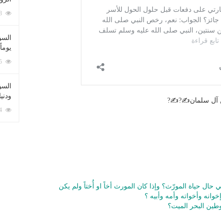
212093 زيارة
السؤ
يوماً
137235 زيارة
السؤا
ودني
ن آل سلمان✍?✍?
117374 زيارة
ال حياة المورّث؟ وإذا كان المورث أخاً او أُختاً ولم يكن
خوانه وأخواته وأمه وأبيه ؟
 وطين البحر الميت؟