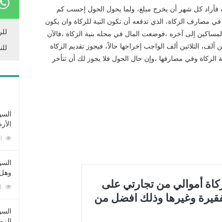
ف فأراد كل شهر أن يخرج مبلغ، ولما يحول الحول إحسب كم
 في مصارف الزكاة، الذي تدفعه أن تكون النية للزكاة وان يكون
للر
مساكين إلى آخره ،فوضعت المال في محله بنية الزكاة ،فالآن
ألف، الثلاثين ألف الواجب إخراجها حالاً، فيجوز تقديم الزكاة
للن
نية الزكاة وفي مصارفها ،وإن حال الحول فلا يجوز لك أن تتأخر
السؤ
الأر
253393 زيارة
السؤ
وهل 
222701 زيارة
السؤ
الزو