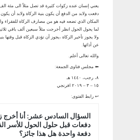
يعني إنسان عنده زكوات كثيرة قد تصل مثلاً الى مئة ال
دفعت ولابد من الدفع أن يكون بنية الزكاة ولابد أن يكون
المكان الذي تضعه فيه هو من مصارف الزكاة للفقراء وال
لما يحول الحول انظر أخرجت مثلاً سبعين ألف باقي ثلاثين 
ولا يجوز تأخير الزكاة ،يجوز أن تؤدي الزكاة قبل وقتها ب
عن أدائها.
والله تعالى أعلم.
⬅ مجلس فتاوى الجمعة:
٨، رجب، ١٤٤٠ هـ
١٥ – ٣ – ٢٠١٩ افرنجي
↩ رابط الفتوى: