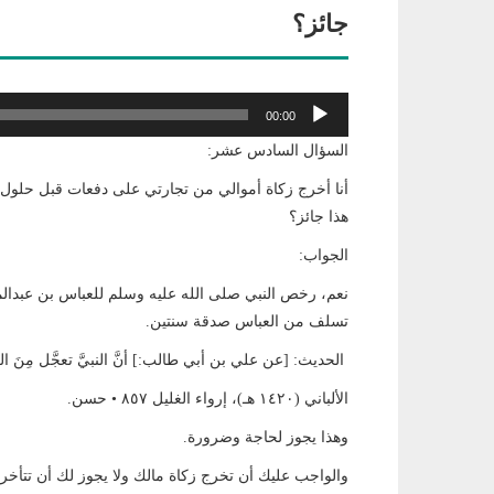
جائز؟
مشغل
00:00
الصوت
السؤال السادس عشر:
أنا أخرج زكاة أموالي من تجارتي على دفعات قبل حلول 
هذا جائز؟
الجواب:
نعم، رخص النبي صلى الله عليه وسلم للعباس بن عبدال
تسلف من العباس صدقة سنتين.
الحديث: [عن علي بن أبي طالب:] أنَّ النبيَّ تعجَّل مِنَ الع
الألباني (١٤٢٠ هـ)، إرواء الغليل ٨٥٧ • حسن.
وهذا يجوز لحاجة وضرورة.
والواجب عليك أن تخرج زكاة مالك ولا يجوز لك أن تتأخر