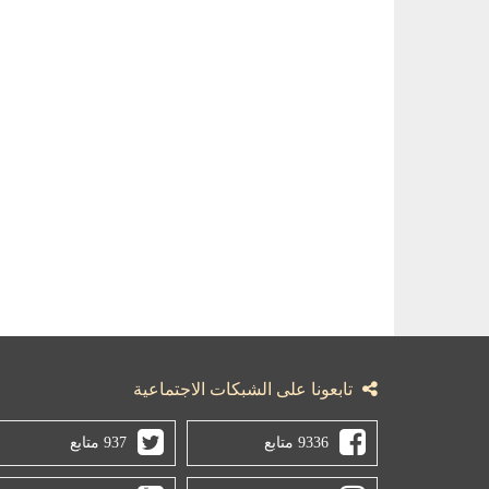
تابعونا على الشبكات الاجتماعية
9336 متابع
937 متابع