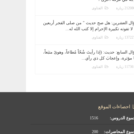
الفتاوى
ال العشرين: هل صح حديث " من صلى الفجر أربعين
 لا تفوته تكبيرة الإحرام إلا كتب الله له...
الفتاوى
ل السابع: حديث: (إذا رأيتَ شُحّاً مُطاعاً، وهوىً متبَعاً،
ا مؤثرة، وإعجابَ كل ذي رأي...
الفتاوى
احصاءات الموقع
موع الدروس:
1516
موع المحاضرات:
200