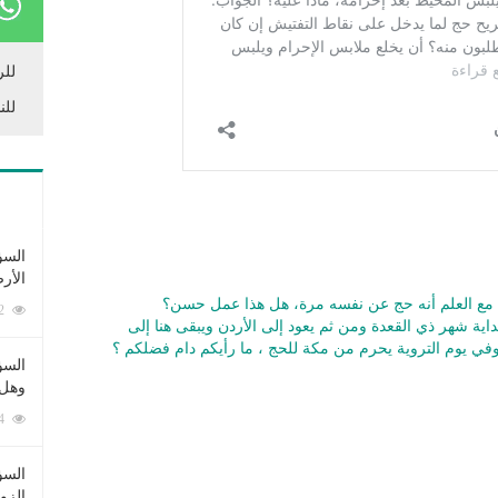
للر
للن
السؤ
الأر
 مع العلم أنه حج عن نفسه مرة، هل هذا عمل حسن؟
253382 زيارة
اية شهر ذي القعدة ومن ثم يعود إلى الأردن ويبقى هنا إلى
في يوم التروية يحرم من مكة للحج ، ما رأيكم دام فضلكم ؟
السؤ
وهل 
222654 زيارة
السؤ
الزو