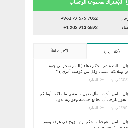
للإشتراك بمجموعة الواتساب
+962 77 675 7052
جال:
+1 202 913 6892
ساء:
الأكثر تفاعلاً
الأكثر زيارة
ال الثالث عشر : حكم دعاء ( اللهم سخر لي جنود
ض وملائكة السماء وكل من فوضته أمري ) ؟
الفتاوى
ال الثامن: أخت تسأل تقول ما معنى ما ملكت أيمانكم،
يجوز للرجل أن يجامع خادمته وجواريه بدون...
الفتاوى
ال الثامن : شيخنا ما حكم نوم الزوج في غرفة ونوم
جة في غرفة أخرى ؟