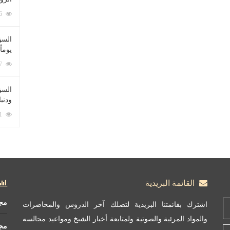
212086 زيارة
السؤ
يوماً
137227 زيارة
السؤا
ودني
117361 زيارة
القائمة البريدية
مج
اشترك بقائمتنا البريدية لتصلك آخر الدروس والمحاضرات
والمواد المرئية والصوتية ولمتابعة أخبار الشيخ ومواعيد مجالسه
مج