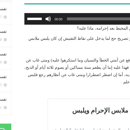
تفسي
استخدم
5407 زيارة
00:00
مفاتيح
المخيط بعد إحرامه، ماذا عليه؟
الأسهم
تفسي
أعلى/
 أو تصريح حج لما يدخل على نقاط التفتيش إن كان يلبس ملابس
5168 زيارة
أسفل
لزيادة
تفسير
أو
ع عن أمتي الخطأ والنسيان وما استكرهوا عليه) ومتى غاب عن
5189 زيارة
خفض
فهذا عليه إما أن يطعم ستة مساكين أو يصوم ثلاثة أيام أو الذبح،
مستوى
يه، أما إن اضطر اضطرارا ومتى غاب عن أنظارهم رجع فلبس
تفسير
الصوت.
علم .
5075 زيارة
تفسير 
5191 زيارة