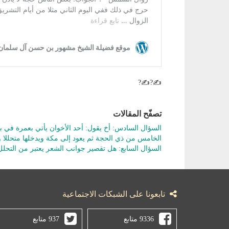
✍?✍?
تصفّح المقالات
السؤال السادس: أخ يقول: أحد الأخوان يأتي بعمرة في بد
الخامس من ذي الحجة ثم يعود إلى مكة ويدخلها متحللا و
السؤال السابع: هل تقصير جوانب الشعر يعتبر من التحل
تابعونا على الشبكات الاجتماعية
9336 متابع
937 متابع