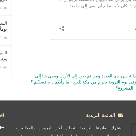
212094 زيارة
السؤ
يوماً
137239 زيارة
السؤا
ودني
117378 زيارة
اية شهر ذي القعدة ومن ثم يعود إلى الأردن ويبقى هنا إلى
في يوم التروية يحرم من مكة للحج ، ما رأيكم دام فضلكم ؟
ل المشروع؟
القائمة البريدية
مج
اشترك بقائمتنا البريدية لتصلك آخر الدروس والمحاضرات