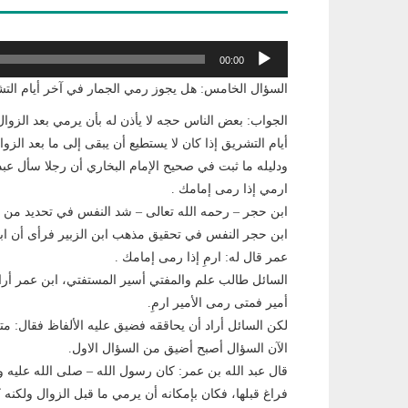
مشغل
00:00
الصوت
السؤال الخامس: هل يجوز رمي الجمار في آخر أيام الت
الجواب: بعض الناس حجه لا يأذن له بأن يرمي بعد الزوا
أيام التشريق إذا كان لا يستطيع أن يبقى إلى ما بعد ال
ودليله ما ثبت في صحيح الإمام البخاري أن رجلا سأل عبد
ارمي إذا رمى إمامك .
ابن حجر – رحمه الله تعالى – شد النفس في تحديد من إما
ابن حجر النفس في تحقيق مذهب ابن الزبير فرأى أن ابن 
عمر قال له: ارمِ إذا رمى إمامك .
السائل طالب علم والمفتي أسير المستفتي، ابن عمر أرا
أمير فمتى رمى الأمير ارمِ.
لكن السائل أراد أن يحاققه فضيق عليه الألفاظ فقال: م
الآن السؤال أصبح أضيق من السؤال الاول.
قال عبد الله بن عمر: كان رسول الله – صلى الله عليه
فراغ قبلها، فكان بإمكانه أن يرمي ما قبل الزوال ول