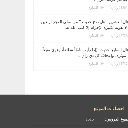
الفتاوى
ال العشرين: هل صح حديث " من صلى الفجر أربعين
 لا تفوته تكبيرة الإحرام إلا كتب الله له...
الفتاوى
ل السابع: حديث: (إذا رأيتَ شُحّاً مُطاعاً، وهوىً متبَعاً،
ا مؤثرة، وإعجابَ كل ذي رأي...
الفتاوى
احصاءات الموقع
موع الدروس:
1516