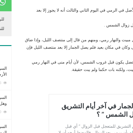
ل في الرمي في اليوم الثاني والثالث أنه لا يجوز إلا بعد
للر
ل زوال الشمس .
للن
مبيت والنهار رمي، ومنهم من قال إلى منتصف الليل، وإذا ضاق
كان في مكان بعيد فلم يصل الجمار إلا بعد منتصف الليل فإن
أفضل يكون قبل غروب الشمس، لأن أيام منى في النهار رمي
السؤ
ت، ولكنه بات حكما ولم يبت حقيقة.
الأر
253396 زيارة
السؤ
وهل 
222720 زيارة
السؤ
الزو