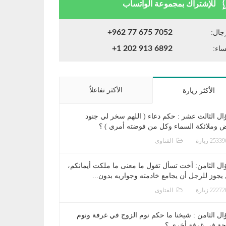
للإشتراك بمجموعة الواتساب
+962 77 675 7052
جال:
+1 202 913 6892
ساء:
الأكثر تفاعلاً
الأكثر زيارة
ال الثالث عشر : حكم دعاء ( اللهم سخر لي جنود
ض وملائكة السماء وكل من فوضته أمري ) ؟
الفتاوى
ال الثامن: أخت تسأل تقول ما معنى ما ملكت أيمانكم،
يجوز للرجل أن يجامع خادمته وجواريه بدون...
الفتاوى
ال الثامن : شيخنا ما حكم نوم الزوج في غرفة ونوم
جة في غرفة أخرى ؟