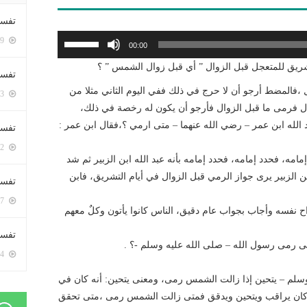
تفسي
استخدم
5419 زيارة
00:00
مفاتيح
شريق للمتعجل قبل الزوال ” أي قبل زوال الشمس ” ؟
الأسهم
تفسي
أعلى/
ل ،فالمضط أرجو أن لا حرج في ذلك ففي اليوم الثاني مثلا من
5183 زيارة
أسفل
زوال فرمى ما قبل الزوال فأرجو أن يكون له رخصة في ذلك،
لزيادة
 الله ابن عمر – رضي الله عنهما – متى ارمي ؟،فقال ابن عمر :
تفسير
أو
5202 زيارة
خفض
مه، فحدد إمامه، فحدد إمامه بأنه عبد الله ابن الزبير ثم شد
مستوى
الزبير يرى جواز الرمي قبل الزوال في أيام التشريق، فابن
تفسير
الصوت.
5087 زيارة
ح نفسه وأجاب بجواب عام دقيق، الناس كانوا يأتون وكلٌ معهم
تفسير 
تى رمى رسول الله – صلى الله عليه وسلم -؟ .
5204 زيارة
 وسلم – يتحين إذا زالت الشمس رمى، ومعنى يتحين: أنه كان في
كنه كان يراقب ويتحين ويدقق فمتى زالت الشمس رمى ،متى تحقق