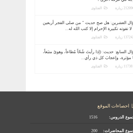
الفتاوى
ال العشرين: هل صح حديث " من صلى الفجر أربعين
 لا تفوته تكبيرة الإحرام إلا كتب الله له...
الفتاوى
ل السابع: حديث: (إذا رأيتَ شُحّاً مُطاعاً، وهوىً متبَعاً،
ا مؤثرة، وإعجابَ كل ذي رأي...
الفتاوى
احصاءات الموقع
موع الدروس:
1516
موع المحاضرات:
200