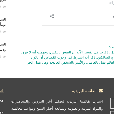
212096 زيارة
السؤ
يوماً
137242 زيارة
السؤا
ه ؟
ودني
ضل، ذكرت في تفسير الآية أن النفس بالنفس، وفهمت أنه لا فرق
117381 زيارة
هاج السالكين: ذكر أنه اشترط في وجوب القصاص أن يكون
 العالم يقتل بالعامي، والأمير بالشخص العادي؟ وهل يقتل الحر
القائمة البريدية
مج
اشترك بقائمتنا البريدية لتصلك آخر الدروس والمحاضرات
والمواد المرئية والصوتية ولمتابعة أخبار الشيخ ومواعيد مجالسه
مج