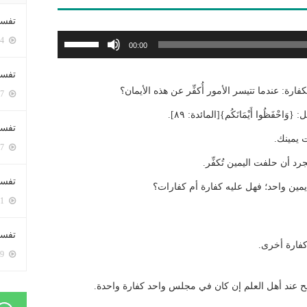
تفسي
استخدم
5424 زيارة
00:00
مفاتيح
الأسهم
تفسي
أعلى/
رة: عندما تتيسر الأمور أُكفِّر عن هذه الأيمان؟
5187 زيارة
أسفل
َظُوا أَيْمَانَكُم}[المائدة: ٨٩].
لزيادة
تفسير
 يمينك.
أو
5207 زيارة
خفض
 أن حلفت اليمين تُكفِّر.
مستوى
تفسير
ين واحد؛ فهل عليه كفارة أم كفارات؟
الصوت.
5091 زيارة
تفسير 
كفارة أخرى.
5209 زيارة
اجح عند أهل العلم إن كان في مجلس واحد كفارة واحدة.