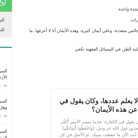
جدة واحدة.
رات.
للر
للن
س متعددة، وعلي أيمان كثيرة، وهذه الأيمان أنا لا أعرفها، ما
ة الظن في المسائل الفقهية تكفي.
السؤ
الأر
253397 زيارة
السؤ
وهل 
222738 زيارة
السؤ
الزو