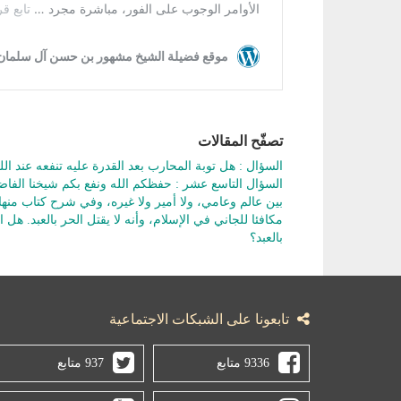
تصفّح المقالات
السؤال : هل توبة المحارب بعد القدرة عليه تنفعه عند الل
السؤال التاسع عشر : حفظكم الله ونفع بكم شيخنا الفا
بين عالم وعامي، ولا أمير ولا غيره، وفي شرح كتاب من
مكافئا للجاني في الإسلام، وأنه لا يقتل الحر بالعبد. هل
بالعبد؟
تابعونا على الشبكات الاجتماعية
9336 متابع
937 متابع