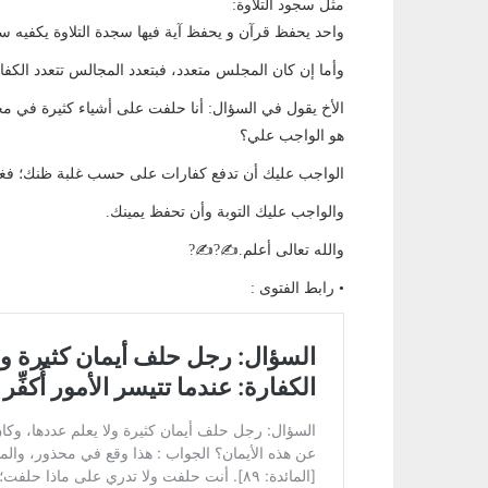
مثل سجود التلاوة:
واحد يحفظ قرآن و يحفظ آية فيها سجدة التلاوة يكفيه س
وأما إن كان المجلس متعدد، فبتعدد المجالس تتعدد الكفا
الأخ يقول في السؤال: أنا حلفت على أشياء كثيرة في مجال
هو الواجب علي؟
الواجب عليك أن تدفع كفارات على حسب غلبة ظنك؛ فغلب
والواجب عليك التوبة وأن تحفظ يمينك.
والله تعالى أعلم.✍?✍?
• رابط الفتوى :