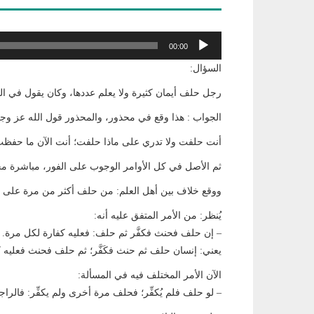
مشغل
00:00
الصوت
السؤال:
رجل حلف أيمان كثيرة ولا يعلم عددها، وكان يقول في الكفا
الجواب : هذا وقع في محذور، والمحذور قول الله عز وجل: {وَاحْف
أنت حلفت ولا تدري على ماذا حلفت؛ أنت الآن ما حفظت
ثم الأصل في كل الأوامر الوجوب على الفور، مباشرة مجرد
ووقع خلاف بين أهل العلم: من حلف أكثر من مرة على يم
يُنظر: من الأمر المتفق عليه أنه:
– إن حلف فحنث فكفَّر ثم حلف: فعليه كفارة لكل مرة.
يعني: إنسان حلف ثم حنث فكَفَّر؛ ثم حلف فحنث فعليه 
الآن الأمر المختلف فيه في المسألة:
– لو حلف فلم يُكفِّر؛ فحلف مرة أخرى ولم يكفِّر: فالر