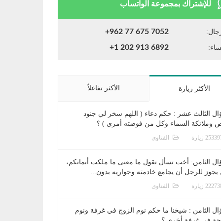
للإشتراك بمجموعة الواتساب
+962 77 675 7052
جال:
+1 202 913 6892
ساء:
الأكثر تفاعلاً
الأكثر زيارة
ال الثالث عشر : حكم دعاء ( اللهم سخر لي جنود
ض وملائكة السماء وكل من فوضته أمري ) ؟
الفتاوى
ال الثامن: أخت تسأل تقول ما معنى ما ملكت أيمانكم،
يجوز للرجل أن يجامع خادمته وجواريه بدون...
الفتاوى
ال الثامن : شيخنا ما حكم نوم الزوج في غرفة ونوم
جة في غرفة أخرى ؟