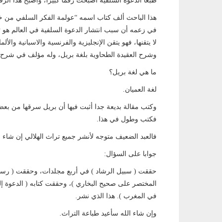
طبعا الدعوة السلفية أصبحت رقما كبيرا، وأصبح هذا الرقم 
هذا الباحث ألف كتاب اسمه “عولمة الفكر السلفي من خ
في زعمه أن سبب انتشار الدعوة السلفية في العالم هو تقي 
لا يتقنها، فهو يتقن الإنجليزية والفرنسية والاسبانية والألم
وشرح العقيدة الطحاوية بلغة بريل، وله مؤلف في شرح ا
ما هي لغة بريل؟
لغة العميان.
وكتب مقالة بديعة جدا أثبت فيها أن بريل سرقها من بعض
فكتب وطول في هذا.
فالعبد الضعيف متوجه لأنشر جميع تراث الهلالي إن شاء ال
جوابا على السؤال:
حققت ( سبيل الرشاد ) في أربع مجلدات، وحققت ( رسا
المختصر على صحيح البخاري )، وحققت كتابه ( الدعوة إلى 
في المغرب ). هذا الذي نشر.
وإن شاء الله سأعيد طباعة التراث.