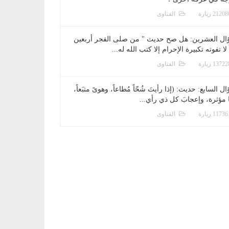
الفتاوى
ال العشرين: هل صح حديث " من صلى الفجر أربعين
 لا تفوته تكبيرة الإحرام إلا كتب الله له...
الفتاوى
ل السابع: حديث: (إذا رأيتَ شُحّاً مُطاعاً، وهوىً متبَعاً،
ا مؤثرة، وإعجابَ كل ذي رأي...
الفتاوى