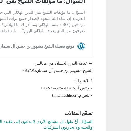
⬅ خدمة الدرر الحسان من مجالس
الشيخ مشهور بن حسن آل سلمان✍?✍?
? للاشتراك:
• واتس آب: ‎+962-77-675-7052
• تلغرام: t.me/meshhoor
تصفّح المقالات
السؤال: أخ يقول إن مشايخ الأردن لا يدعون إلى عقيدة ا
والسنة ولا يحاربون الشركيات.