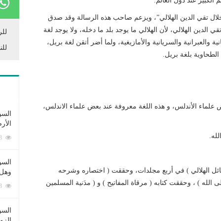
الكبير عند دول العالم.
لال تقي الدين الهلالي”، ويزعم صاحب هذه الرسالة وقد صدق
الدين الهلالي، لأن الهلالي ما يوجد بلد ما دخله، ولا يوجد لغة
للر
انية والعبرانية والسريانية والأمازيغية، ولما أضر أتقن لغة بريل،
للن
لطحاوية بلغة بريل.
 علماء الأندلس، و هذه اللغة معروفة عند بعض علماء الاندلس،
السؤ
الأر
له.
253383 زيارة
السؤ
ئل الهلالي ) في أربع مجلدات، وحققت ( اختصاره وشرحه
وهل 
الله ) ، وحققت كتابه ( مرقاة المفاتيح ) و ( مدَنية المسلمين
222663 زيارة
السؤ
الزو