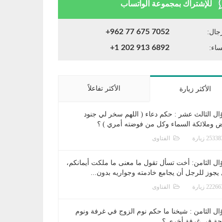
للإشتراك بمجموعة الواتساب
+962 77 675 7052
جال:
+1 202 913 6892
ساء:
الأكثر تفاعلاً
الأكثر زيارة
ال الثالث عشر : حكم دعاء ( اللهم سخر لي جنود
ض وملائكة السماء وكل من فوضته أمري ) ؟
الفتاوى
ال الثامن: أخت تسأل تقول ما معنى ما ملكت أيمانكم،
يجوز للرجل أن يجامع خادمته وجواريه بدون...
الفتاوى
ال الثامن : شيخنا ما حكم نوم الزوج في غرفة ونوم
جة في غرفة أخرى ؟