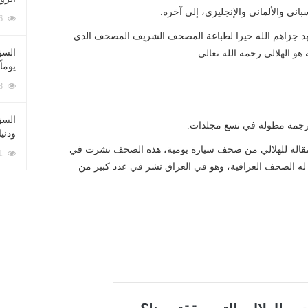
باني والألماني والإنجليزي، إلى آخره.
212086 زيارة
فهد جزاهم الله خيرا لطباعة المصحف الشريف المصحف الذي
السؤ
 هو الهلالي رحمه الله تعالى.
يوماً
137228 زيارة
السؤا
ترجمة مطولة في تسع مجلدات.
ودني
 الهلالي كثيرة جدا، للآن أنا جمعت قرابة ( 900 ) مقالة للهلالي من صحف سيارة يومية، هذه الصحف نشرت في
117361 زيارة
 له الصحف العراقية، وهو في العراق نشر في عدد كبير من