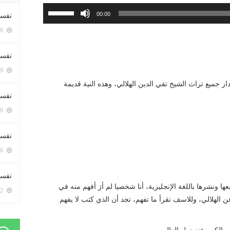
استخدم
00:00
تفسي
مفاتيح
5408 زيارة
الأسهم
أعلى/
تفسي
أسفل
5169 زيارة
لزيادة
ر جميع تراث الشيخ تقي الدين الهلالي، وهذه النية قديمة
أو
تفسير
خفض
5190 زيارة
مستوى
الصوت.
تفسير
5076 زيارة
تفسير 
ونشرها باللغة الإنجليزية، أنا شخصيا لم أرَ أفهم منه في
5192 زيارة
 الهلالي، وللاسف تقرأ ما تفهم، تجد أن الذي كتب لا يفهم