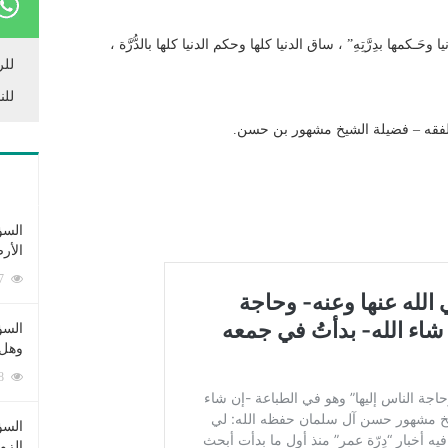
مها بدِرَّتِهِ” ، ساق الدنيا كلها وحكم الدنيا كلها بالدُّرَّة ،
للر
للن
فقه – فضيلة الشيخ مشهور بن حسن.
السؤ
الأر
253397 زيارة
السؤ
وهل 
222738 زيارة
السؤ
الزو