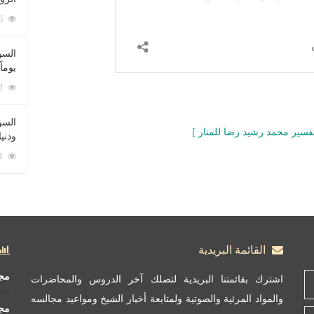
212096 زيارة
السؤ
يوماً
137242 زيارة
السؤا
 تفسير محمد رشيد رضا للمنار ]
ودني
117381 زيارة
القائمة البريدية
مج
اشترك بقائمتنا البريدية لتصلك آخر الدروس والمحاضرات
والمواد المرئية والصوتية ولمتابعة أخبار الشيخ ومواعيد مجالسه
مج