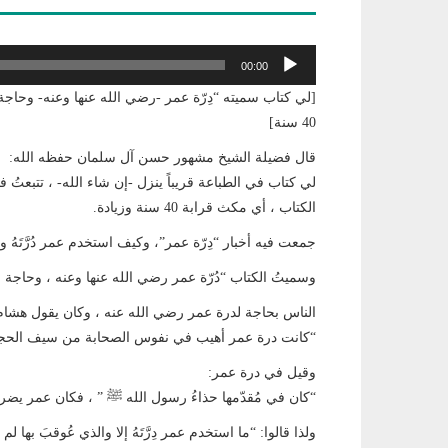
مشغل
00:00
الصوت
[لي كتاب سميته “دِرّة عمر -رضي الله عنها وعنه- وحاجة 
40 سنة]
قال فضيلة الشيخ مشهور حسن آل سلمان حفظه الله:
لي كتاب في الطباعة قريباً ينزل -إن شاء الله- ، تتبعتُ في
الكتاب ، أي مكث قرابة 40 سنة وزيادة.
جمعت فيه أخبار “دِرّة عمر”، وكيف استخدم عمر دُرَّتَهُ وف
وسميتُ الكتاب “دُرّة عمر رضي الله عنها وعنه ، وحاجة ال
الناس بحاجة لدرة عمر رضي الله عنه ، وكان يقول هشا
“كانت درة عمر أهيب في نفوس الصحابة من سيف الحجا
وقيل في درة عمر:
“كان في مُقدّمها حذاءُ رسول الله ﷺ ” ، فكان عمر يضرب با
ولذا قالوا: “ما استخدم عمر دِرَّتَهُ إلا والذي عُوقبَ بها لم يع