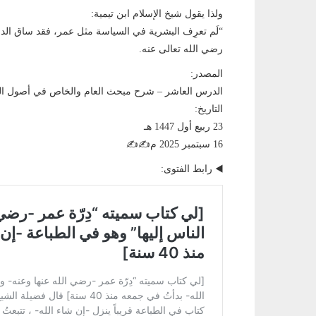
ولذا يقول شيخ الإسلام ابن تيمية:
“لَم تعرِف البشرية في السياسة مثل عمر، فقد ساق الدنيا وحَـك
رضي الله تعالى عنه.
المصدر:
الدرس العاشر – شرح مبحث العام والخاص في أصول ال
التاريخ:
23 ربيع أول 1447 هـ
16 سبتمبر 2025 م✍️✍️
◀️ رابط الفتوى: