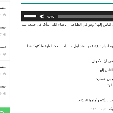
تفسي
استخدم
5424 زيارة
00:00
مفاتيح
الناس إليها” وهو في الطباعة -إن شاء الله- بدأتُ في جمعه منذ
الأسهم
تفسي
أعلى/
5187 زيارة
أسفل
لزيادة
ه أخبار “دِرّة عمر” منذ أول ما بدأت أبحث لغاية ما كتبتُ هذا
تفسير
أو
5207 زيارة
خفض
ي أيِّ الأحوال.
مستوى
تفسير
ناس إليها”.
الصوت.
5091 زيارة
م بن حسان:
ج”.
تفسير 
5209 زيارة
لدِّرَّة وأمامها الحذاء.
ُد لذنبه البـتة”.