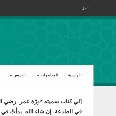
اتصل بنا
الرئيسية
المحاضرات
الدروس
[لي كتاب سميته “دِرّة عمر -رضي الل
في الطباعة -إن شاء الله- بدأتُ في جمعه 