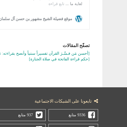
تصفّح المقالات
[أحسن مَن فـسَّـرَ القرآن تفسيراً سننياً وأنصح بقراءته:
[حكم قراءة الفاتحة في صلاة الجنازة]
تابعونا على الشبكات الاجتماعية
9336 متابع
937 متابع