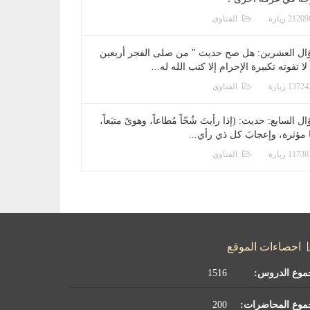
الفتاوى
ال العشرين: هل صح حديث " من صلى الفجر أربعين
 لا تفوته تكبيرة الإحرام إلا كتب الله له...
الفتاوى
ل السابع: حديث: (إذا رأيتَ شُحّاً مُطاعاً، وهوىً متبَعاً،
ا مؤثرة، وإعجابَ كل ذي رأي...
الفتاوى
احصاءات الموقع
موع الدروس:
1516
موع المحاضرات:
200