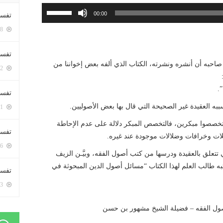
استخدم
00:00
تفسي
مفاتيح
5418 زيارة
الأسهم
أعلى/
تفسي
أسفل
ن صاحبه أن أنشره ونشرته، الكتاب الذي ألفه بعض إخواننا من
5182 زيارة
لزيادة
أو
.
تفسير
خفض
 سببه العقيدة غير الصحيحة التي قال بها بعض الأصوليين.
5201 زيارة
مستوى
الصوت.
 يتخصصوا مبكرين، فالتخصص المبكر دلالة على عدم الإحاطة
تفسير
لات وخرافات وضلالات موجودة عند غيره.
5086 زيارة
ي تتعلق بالعقيدة ودرسها من كتب أصول الفقه، وبيَّـن الزيف
به طالب العلم لهذا الكتاب “مسائل أصول الدين المبحوثة في
تفسير 
5203 زيارة
ول الفقه – فضيلة الشيخ مشهور بن حسن