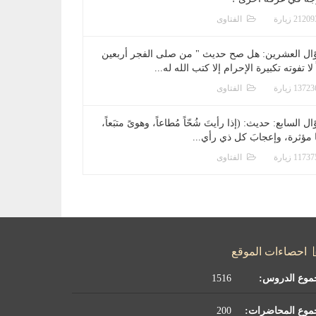
الفتاوى
ال العشرين: هل صح حديث " من صلى الفجر أربعين
 لا تفوته تكبيرة الإحرام إلا كتب الله له...
الفتاوى
ل السابع: حديث: (إذا رأيتَ شُحّاً مُطاعاً، وهوىً متبَعاً،
ا مؤثرة، وإعجابَ كل ذي رأي...
الفتاوى
احصاءات الموقع
موع الدروس:
1516
موع المحاضرات:
200