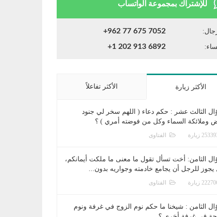
للإشتراك بمجموعة الواتساب
+962 77 675 7052
جال:
+1 202 913 6892
ساء:
الأكثر تفاعلاً
الأكثر زيارة
ال الثالث عشر : حكم دعاء ( اللهم سخر لي جنود
ض وملائكة السماء وكل من فوضته أمري ) ؟
الفتاوى
ال الثامن: أخت تسأل تقول ما معنى ما ملكت أيمانكم،
يجوز للرجل أن يجامع خادمته وجواريه بدون...
الفتاوى
ال الثامن : شيخنا ما حكم نوم الزوج في غرفة ونوم
جة في غرفة أخرى ؟