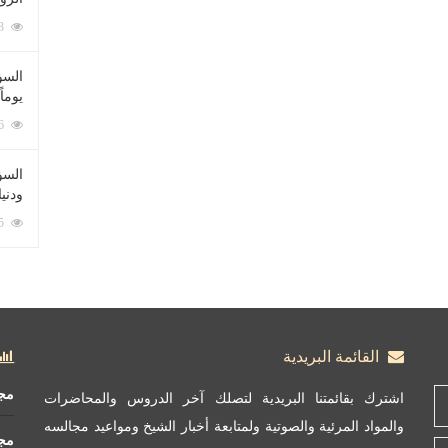
212093 زيارة
السؤ
يوماً
137236 زيارة
السؤا
ودني
117375 زيارة
القائمة البريدية
مج
اشترك بقائمتنا البريدية لتصلك آخر الدروس والمحاضرات
والمواد المرئية والصوتية ولمتابعة أخبار الشيخ ومواعيد مجالسه
مج