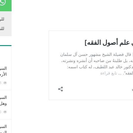
للر
للن
السؤ
الأر
253393 زيارة
السؤ
وهل 
222706 زيارة
السؤ
الزو