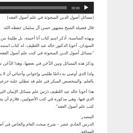
مشغل
00:00
الصوت
[مسائل أصول الدين المبحوثة في علم أصول الفقه]
قال فضيلة الشيخ مشهور حسن آل سلمان حفظه الله:
وبهذه المناسبة، أذكر اسم كتاب أنا أحببته، بل طلبتهُ م
السودان، أخونا الدكتور خالد عبد اللطيف، له كتاب اسمه:
“مسائل أصول الدين المبحوثة في كتب علم أصول الفقه”
وذكرَ هذه المسائل وبين الدَّخَن في بعضها، وهذا الدَّخَن
ولذا الذي أوصي به دائمًا طلبتي وإخواني وأحبائي أن لا
بالعلم. والمتخصص المبكر في علم قد تنطلي عليه خزعب
هذا أخونا خالد عبد اللطيف دَرَسَ علم مسائل الإيمان الت
الذي فيها، وهي مذكورة في كتب الأصوليين، فلازم أن ينت
كتب علم أصول الفقه”.
المصدر:
الدرس الحادي عشر – شرح مبحث العام والخاص في أص
الموافق :