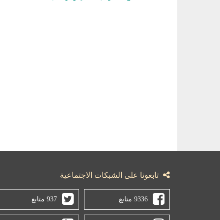
تابعونا على الشبكات الاجتماعية
9336 متابع
937 متابع