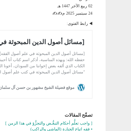
02 ربيع الآخر 1447 هـ
24 سبتمبر 2025 م✍️✍️
◀️ رابط الفتوى:
تصفّح المقالات
[ واجب تعلُّم أحكام التبعُّـض والتجزُّؤ في هذا الزمن ]
▪️ فقه اتباع الجنازة (الماشي والراكب)