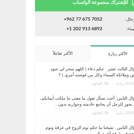
للإشتراك بمجموعة الواتساب
+962 77 675 7052
جال:
+1 202 913 6892
ساء:
الأكثر تفاعلاً
الأكثر زيارة
ال الثالث عشر : حكم دعاء ( اللهم سخر لي جنود
ض وملائكة السماء وكل من فوضته أمري ) ؟
الفتاوى
ال الثامن: أخت تسأل تقول ما معنى ما ملكت أيمانكم،
يجوز للرجل أن يجامع خادمته وجواريه بدون...
الفتاوى
ال الثامن : شيخنا ما حكم نوم الزوج في غرفة ونوم
جة في غرفة أخرى ؟