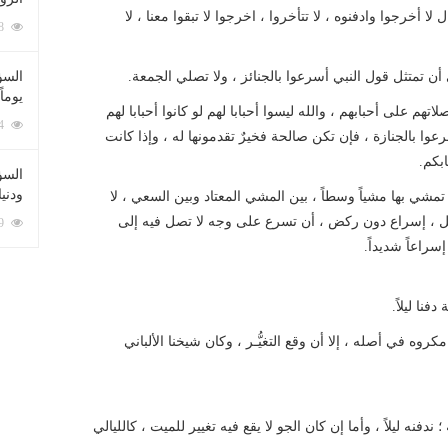
 أخرجوا وادفنوه ، لا تتأخروا ، اخرجوا لا تبقوا معنا ، لا
212048 زيارة
تمتثل قول النبي أسرعوا بالجنائز ، ولا تصلي الجمعة.
السؤ
يوماً
هم على أحبابهم ، والله ليسوا أحبابا لهم لو كانوا أحبابا لهم
137174 زيارة
عوا بالجنازة ، فإن تكن صالحة فخيرٌ تقدمونها له ، وإذا كانت
بكم.
السؤا
ودني
شي بها مشياً وسطاً ، بين المشي المعتاد وبين السعي ، لا
ل ، إسراع دون ركض ، أن تسرع على وجه لا تصل فيه إلى
117269 زيارة
راعاً شديداً.
فنا ليلاً.
مكروه في أصله ، إلا أن وقع التغيُّـر ، وكان شيخنا الألباني
دفنه ليلاً ، وأما إن كان الجو لا يقع فيه تغيير للميت ، كالليالي