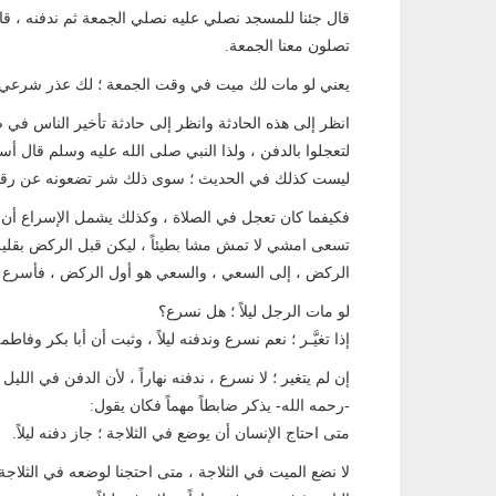
قال جئنا للمسجد نصلي عليه نصلي الجمعة ثم ندفنه ، قال لا
تصلون معنا الجمعة.
يعني لو مات لك ميت في وقت الجمعة ؛ لك عذر شرعي أن 
انظر إلى هذه الحادثة وانظر إلى حادثة تأخير الناس في صلات
لتعجلوا بالدفن ، ولذا النبي صلى الله عليه وسلم قال أسر
ليست كذلك في الحديث ؛ سوى ذلك شر تضعونه عن رقا
فكيفما كان تعجل في الصلاة ، وكذلك يشمل الإسراع أن تم
تسعى امشي لا تمش مشا بطيئاً ، ليكن قبل الركض بقلي
الركض ، إلى السعي ، والسعي هو أول الركض ، فأسرع إس
لو مات الرجل ليلاً ؛ هل نسرع؟
إذا تغيَّـر ؛ نعم نسرع وندفنه ليلاً ، وثبت أن أبا بكر وفاطمة د
إن لم يتغير ؛ لا نسرع ، ندفنه نهاراً ، لأن الدفن في الليل 
-رحمه الله- يذكر ضابطاً مهماً فكان يقول:
متى احتاج الإنسان أن يوضع في الثلاجة ؛ جاز دفنه ليلاً.
لا نضع الميت في الثلاجة ، متى احتجنا لوضعه في الثلاجة ؛ ن