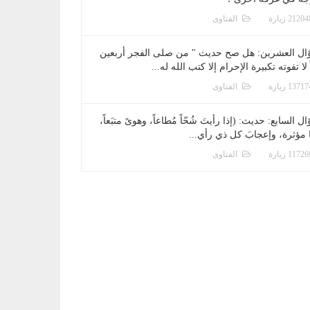
الفتاوى
ال العشرين: هل صح حديث " من صلى الفجر أربعين
 لا تفوته تكبيرة الإحرام إلا كتب الله له...
الفتاوى
ل السابع: حديث: (إذا رأيتَ شُحّاً مُطاعاً، وهوىً متبَعاً،
ا مؤثرة، وإعجابَ كل ذي رأي...
الفتاوى