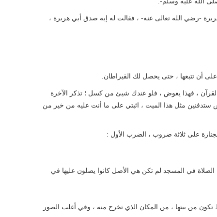
ى الله عليه وسلم-.
يرة -رضي الله تعالى عنه- ، فقالت له إيه صدق أبي هريرة ،
لى أن تتبعها ، حتى يحصل لك القيراطان.
ة القرآن ، فهذا يعوض ، فلو عندك شيئ من كسل ؛ تذكر الآخرة
فس ستدفنين مثل هذا الميت ، اثبتي على ما أنت عليه من خير من
ع الجنازة على ثلاثة ضروب ، الضرب الأول :
الصلاة في المسجد لم تكن هي الأصل كانوا يصلون عليها في
ط تكون من بيتها ، من المكان الذي تخرج منه ، وفي أغلب الصور