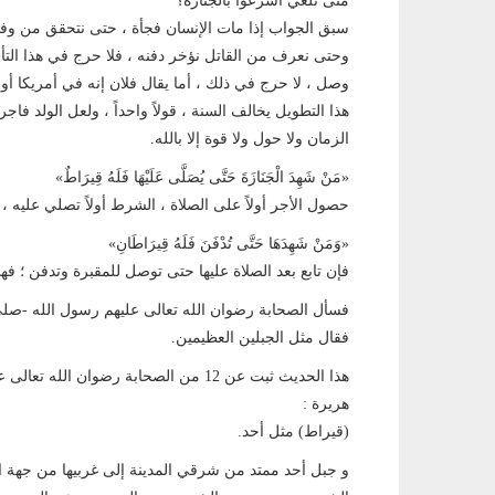
متى نلغي أسرعوا بالجنازة؟
سبق الجواب إذا مات الإنسان فجأة ، حتى نتحقق من وفات
وحتى نعرف من القاتل نؤخر دفنه ، فلا حرج في هذا التأخ
وصل ، لا حرج في ذلك ، أما يقال فلان إنه في أمريكا أو ف
هذا التطويل يخالف السنة ، قولاً واحداً ، ولعل الولد فا
الزمان ولا حول ولا قوة إلا بالله.
«مَنْ شَهِدَ الْجَنَازَةَ حَتَّى يُصَلَّى عَلَيْهَا فَلَهُ قِيرَاطٌ»
حصول الأجر أولاً على الصلاة ، الشرط أولاً تصلي عليه ، ف
«وَمَنْ شَهِدَهَا حَتَّى تُدْفَنَ فَلَهُ قِيرَاطَانِ»
فإن تابع بعد الصلاة عليها حتى توصل للمقبرة وتدفن ؛ فهذ
فسأل الصحابة رضوان الله تعالى عليهم رسول الله -صلى
فقال مثل الجبلين العظيمين.
هذا الحديث ثبت عن 12 من الصحابة رضوا
هريرة :
(قيراط) مثل أحد.
و جبل أحد ممتد من شرقي المدينة إلى غربيها من جهة 