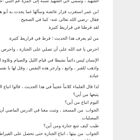
الشهيد ، وسمي حي الشهيد نسبه إلى حمزة عم النبي -صل
ابن عمر استغرب فزار عائشة وسألها عما يحدث به أبو هر
فقال -رضي الله تعالى عنه- كما في الصحيح :
لقد فرطنا في قراريط كثيرة.
من لم يعرف هذا الحديث ؛ فرط في قراريط كثيرة.
احرص يا عبد الله على أن تصلي على الجنازة ، واحرص ع
الإنسان ليس دائماً نشيطا في قيام الليل والصيام وتلاو
واذهب للقبر ، واتبع ، وازجر هذه النفس ، وقل لها يا ن
عبادة.
لذا قال العلماء كلاماً عجيباً في هذا الحديث ، قالوا اتبا
يتبعها من أين؟
اليوم اتباع من أين؟
الجواب: من المسجد ، وثبت معنا في الدرس الماضي أن 
المصليات.
طيب كيف تتبع جنازة ومن أين؟
الجواب: من بيتها ، اتباع الجنازة حتى تحصل على القيرا