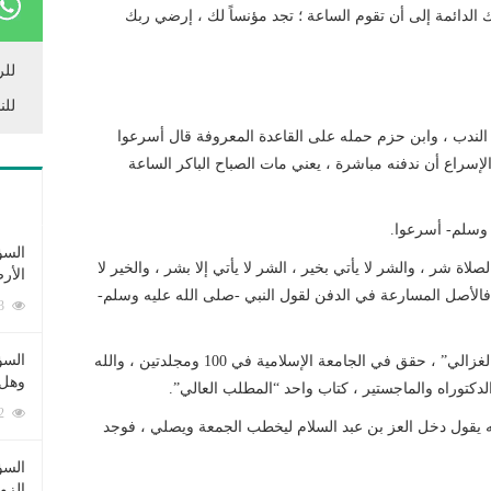
الدائمة إلى أن تقوم الساعة ؛ تجد مؤنساً لك ، إرضي ربك
للر
للن
 الندب ، وابن حزم حمله على القاعدة المعروفة قال أسرعوا
الإسراع أن ندفنه مباشرة ، يعني مات الصباح الباكر الساعة
يه وسلم- أسرعوا.
السؤ
لاة شر ، والشر لا يأتي بخير ، الشر لا يأتي إلا بشر ، والخير لا
الأر
ر ، فالأصل المسارعة في الدفن لقول النبي -صلى الله عليه وسلم-
253343 زيارة
السؤ
ذكر ابن الرفعة في كتاب “المطلب العالي شرح وسيط الغزالي” ، حقق في الجامعة الإسلامية في 100 ومجلدتين ، والله
وهل 
222392 زيارة
عه يقول دخل العز بن عبد السلام ليخطب الجمعة ويصلي ، فوجد
السؤ
الزو