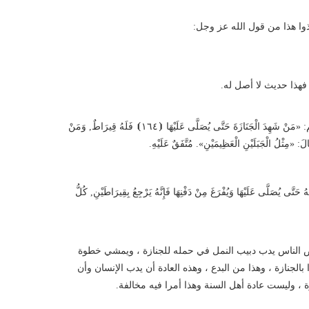
وا هذا من قول الله عز وجل:
 فهذا حديث لا أصل له.
٥٦٩ – وَعَنْهُ قَالَ: قَالَ رَسُولُ اللَّهِ – صلى الله عليه وسلم: «مَنْ شَهِدَ الْجَنَازَةَ حَتَّى يُصَلَّى عَلَيْهَا ⦗١٦٤⦘ فَلَهُ قِيرَاطٌ, وَمَنْ
 «مِثْلُ الْجَبَلَيْنِ الْعَظِيمَيْنِ». مُتَّفَقٌ عَلَيْهِ.
ُ حَتَّى يُصَلَّى عَلَيْهَا وَيُفْرَغَ مِنْ دَفْنِهَا فَإِنَّهُ يَرْجِعُ بِقِيرَاطَيْنِ, كُلُّ
بعض الناس يدب دبيب النمل في حمله للجنازة ، ويمشي خطوة
الجنازة ، وهذا من البدع ، وهذه العادة أن يدب الإنسان وأن
، وليست عادة أهل السنة وهذا أمرا فيه مخالفة.