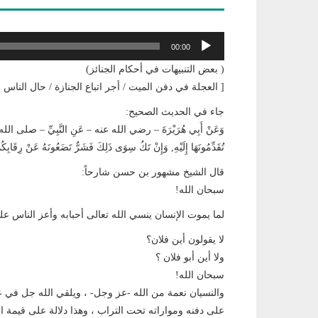
مشغل
00:00
الصوت
( بعض التنبيهات في أحكام الجنائز)
[ العجلة في دفن الميت / أجر اتباع الجنازة / حال الناس أثن
جاء في الحديث الصحيح:
وَعَنْ أَبِي هُرَيْرَةَ – رضي الله عنه – عَنِ النَّبِيِّ – صلى الله علي
تُقَدِّمُونَهَا إِلَيْهِ, وَإِنْ تَكُ سِوَى ذَلِكَ فَشَرٌّ تَضَعُونَهُ عَنْ رِقَابِكُم
قال الشيخ مشهور بن حسن شارحاً:
سبحان الله!
لما يموت الإنسان ينسي الله تعالى أحبابه وأعز الناس ع
لا يقولون أين فلان؟
ولا أين أبو فلان ؟
سبحان الله!
والنسيان نعمة من الله -عز وجل- ، ويلقي الله جل في 
على دفنه ومواراته تحت التراب ، وهذا دلالة على قيمة ا