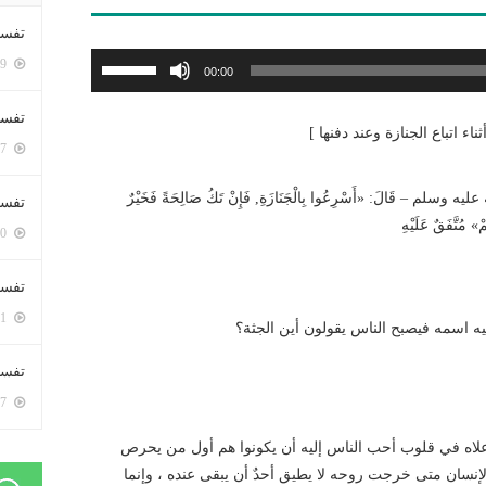
تفسي
استخدم
5359 زيارة
00:00
مفاتيح
الأسهم
تفسي
اء اتباع الجنازة وعند دفنها ]
أعلى/
5127 زيارة
أسفل
لزيادة
ه وسلم – قَالَ: «أَسْرِعُوا بِالْجَنَازَةِ, فَإِنْ تَكُ صَالِحَةً فَخَيْرٌ
تفسير
أو
ْ» مُتَّفَقٌ عَلَيْهِ
5140 زيارة
خفض
مستوى
تفسير
الصوت.
5031 زيارة
ليه اسمه فيصبح الناس يقولون أين الجثة؟
تفسير 
5147 زيارة
علاه في قلوب أحب الناس إليه أن يكونوا هم أول من يحرص
لإنسان متى خرجت روحه لا يطيق أحدٌ أن يبقى عنده ، وإنما