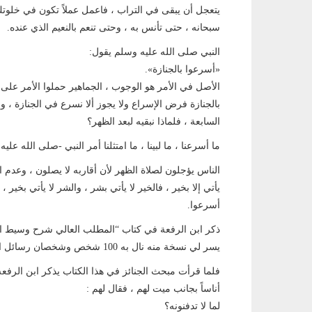
يتعجل أن يبقى في التراب ، فاعمل عملاً تكون في خلوتك 
سبحانه ، حتى تأنس به ، وحتى تنعم بالنعيم الذي عنده.
النبي صلى الله عليه وسلم يقول:
«أسرعوا بالجنازة».
الأصل في الأمر هو الوجوب ، الجماهير حملوا الأمر على
بالجنازة فرض الإسراع ولا يجوز ألا نسرع في الجنازة ، و
السابعة ، فلماذا نبقيه لبعد الظهر؟
ما أسرعنا ، ما لبينا ، ما امتثلنا أمر النبي -صلى الله عل
الناس يؤجلون لصلاة الظهر لأن أقاربه لا يصلون ، وعدم الص
يأتي إلا بخير ، فالخير لا يأتي بشر ، والشر لا يأتي بخي
أسرعوا.
يسر لي نسخة منه نال به 100 شخص وشخصان رسائل الدكتوراه والماجستير ، كتاب واحد “المطلب العالي”.
فلما قرأت مبحث الجنائز في هذا الكتاب يذكر ابن الرف
أناساً بجانب ميت لهم ، فقال لهم :
لما لا تدفنونه؟