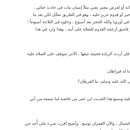
ه أو لغرض معتبر يعني مثلاً إنسان مات في حادث جنائي ،
ير أو قدوم عزيز عليه ، وهو في الطريق تعجَّل لكن بعد ما
ي أوروبا والله الحجز بعد أسبوع ، وخلوه في الثلاجة أسبوعاً !
جر فاسق أزعجه القدوم للصلاة على أبيه ، وهذا وارد في هذا
إن أردتَ الزيادة فحينئذ تتبعها ، الأجر متوقف على الصلاة عليه.
ا له قيراطان.
 الله عليه وسلم- ما القرطان؟
ن الله تعالى عليه وسمع هذا الحديث ابن عمر من عائشة لما سمعه من أبي
الشمال ، والآن العمران توسع ، وأصبح أقرب شيء على أُحد حي