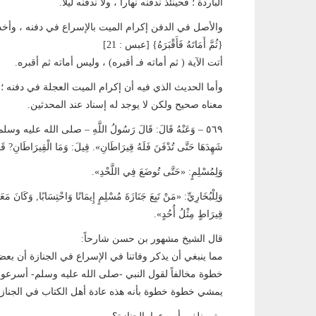
الباردة ؛ فحينئذ ندفنه نهاراً ، ولا ندفنه ليلاً.
والأصل في الدفن إكرام الميت بالإسراع في دفنه ، وأخذ
{ثُمَّ أَمَاتَهُ فَأَقْبَرَهُ} [عبس : 21]
أتت الآية ( ثم أماته فـ أقبره) ، وليس أماته ثم أقبره.
وأما الحديث الذي فيه أن إكرام الميت العجلة في دفنه ؛
معناه صحيح ولكن لا يوجد له إسناد عند المحدثين.
شَهِدَهَا حَتَّى تُدْفَنَ فَلَهُ قِيرَاطَانِ». قِيلَ: وَمَا الْقِيرَاطَانِ? قَالَ:
وَلِمُسْلِمٍ: «حَتَّى تُوضَعَ فِي اللَّحْدِ».
وَلِلْبُخَارِيِّ: «مَنْ تَبِعَ جَنَازَةَ مُسْلِمٍ إِيمَانًا وَاحْتِسَابًا, وَكَانَ مَعَه
قِيرَاطٍ مِثْلُ أُحُدٍ».
قال الشيخ مشهور بن حسن شارحاً:
مما ينبغي أن يذكر وفاتنا في الإسراع في الجنازة أن 
خطوة مخالفاً لقول النبي -صلى الله عليه وسلم- أسرعوا ب
يمشي خطوة خطوة بأنه هذه عادة أهل الكتاب في الجنازة 