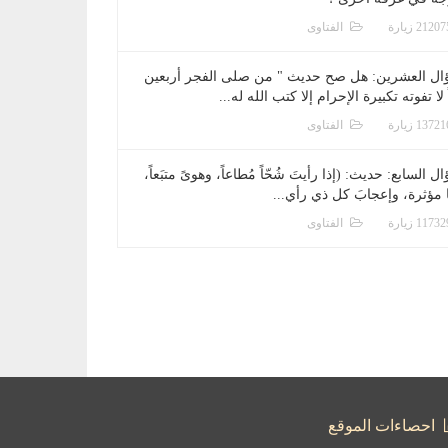
الفتاوى
ال العشرين: هل صح حديث " من صلى الفجر أربعين
 لا تفوته تكبيرة الإحرام إلا كتب الله له...
الفتاوى
ل السابع: حديث: (إذا رأيتَ شُحّاً مُطاعاً، وهوىً متبَعاً،
ا مؤثرة، وإعجابَ كل ذي رأي...
الفتاوى
احصاءات الموقع