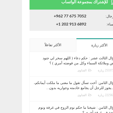
للإشتراك بمجموعة الواتساب
+962 77 675 7052
جال:
+1 202 913 6892
ساء:
الأكثر تفاعلاً
الأكثر زيارة
ال الثالث عشر : حكم دعاء ( اللهم سخر لي جنود
ض وملائكة السماء وكل من فوضته أمري ) ؟
الفتاوى
ال الثامن: أخت تسأل تقول ما معنى ما ملكت أيمانكم،
يجوز للرجل أن يجامع خادمته وجواريه بدون...
الفتاوى
ال الثامن : شيخنا ما حكم نوم الزوج في غرفة ونوم
جة في غرفة أخرى ؟