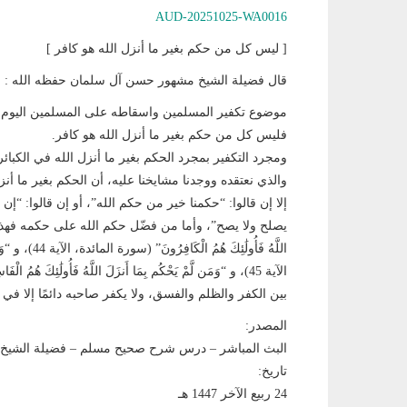
AUD-20251025-WA0016
[ ليس كل من حكم بغير ما أنزل الله هو كافر ]
قال فضيلة الشيخ مشهور حسن آل سلمان حفظه الله :
موضوع تكفير المسلمين واسقاطه على المسلمين اليوم ي
فليس كل من حكم بغير ما أنزل الله هو كافر.
ومجرد التكفير بمجرد الحكم بغير ما أنزل الله في الكبائر
والذي نعتقده ووجدنا مشايخنا عليه، أن الحكم بغير ما أن
إلا إن قالوا: “حكمنا خير من حكم الله”، أو إن قالوا: “إن
يصلح ولا يصح”، وأما من فضّل حكم الله على حكمه فهذا ليس بك
اللَّهُ فَأُولَ
بين الكفر والظلم والفسق، ولا يكفر صاحبه دائمًا إلا في ا
المصدر:
البث المباشر – درس شرح صحيح مسلم – فضيلة الشيخ
تاريخ:
24 ربيع الآخر 1447 هـ