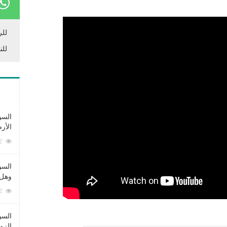
للر
للن
السؤ
الأر
253372 زيارة
السؤ
وهل 
222562 زيارة
السؤ
الزو