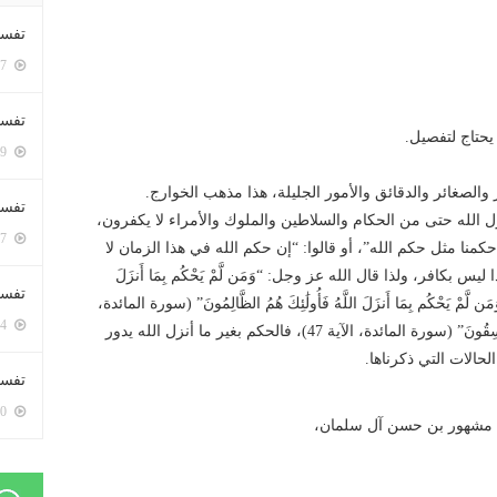
تفسي
5397 زيارة
تفسي
حتاج لتفصيل.
5159 زيارة
 والصغائر والدقائق والأمور الجليلة، هذا مذهب الخوارج.
تفسير
زل الله حتى من الحكام والسلاطين والملوك والأمراء لا يكفرون،
5177 زيارة
 حكمنا مثل حكم الله”، أو قالوا: “إن حكم الله في هذا الزمان لا
افر، ولذا قال الله عز وجل: “وَمَن لَّمْ يَحْكُم بِمَا أَنزَلَ
تفسير
ٰئِكَ هُمُ الْكَافِرُونَ” (سورة المائدة، الآية 44)، و “وَمَن لَّمْ يَحْكُم بِمَا أَنزَلَ اللَّهُ فَأُولَٰئِكَ هُمُ الظَّالِمُونَ” (سورة المائدة،
5064 زيارة
الآية 45)، و “وَمَن لَّمْ يَحْكُم بِمَا أَنزَلَ اللَّهُ فَأُولَٰئِكَ هُمُ الْفَاسِقُونَ” (سورة المائدة، الآية 47)، فالحكم بغير ما أنزل الله يدور
لحالات التي ذكرناها.
تفسير 
5180 زيارة
 مشهور بن حسن آل سلمان،