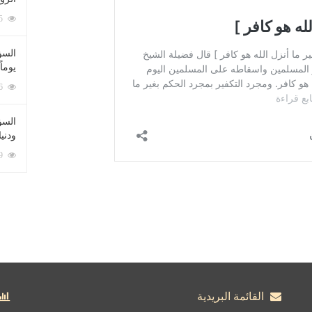
212075 زيارة
السؤ
يوماً
137216 زيارة
السؤا
ودني
117329 زيارة
القائمة البريدية