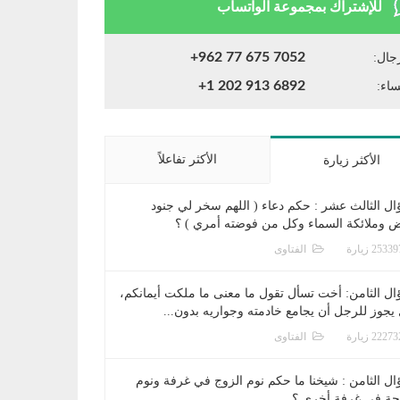
للإشتراك بمجموعة الواتساب
+962 77 675 7052
جال:
+1 202 913 6892
ساء:
الأكثر تفاعلاً
الأكثر زيارة
ال الثالث عشر : حكم دعاء ( اللهم سخر لي جنود
ض وملائكة السماء وكل من فوضته أمري ) ؟
الفتاوى
ال الثامن: أخت تسأل تقول ما معنى ما ملكت أيمانكم،
يجوز للرجل أن يجامع خادمته وجواريه بدون...
الفتاوى
ال الثامن : شيخنا ما حكم نوم الزوج في غرفة ونوم
جة في غرفة أخرى ؟