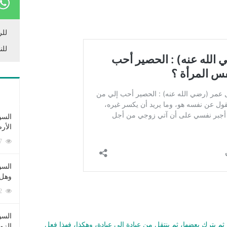
للر
للن
السؤ
الأر
253397 زيارة
السؤ
وهل 
222732 زيارة
السؤ
ثم يترك بعضها، ثم ينتقل من عبادة إلى عبادة، وهكذا، فهذا فعل
الزو