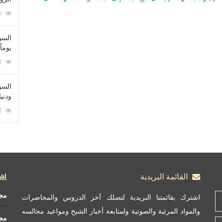
212096 زيارة
السؤ
يوماً
137241 زيارة
السؤا
ودني
117381 زيارة
القائمة البريدية
مج
اشترك بقائمتنا البريدية لتصلك آخر الدروس والمحاضرات
والمواد المرئية والصوتية ولمتابعة أخبار الشيخ ومواعيد مجالسه
مج