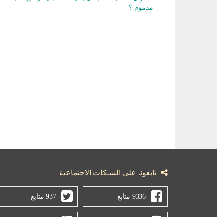
مذموم ؟
تابعونا على الشبكات الاجتماعية
9336 متابع
937 متابع