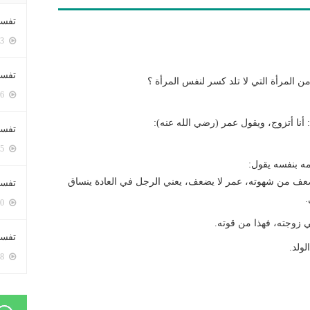
تفسي
5423 زيارة
تفسي
 المرأة التي لا تلد كسر لنفس المرأة ؟
5186 زيارة
أنا أتزوج، ويقول عمر (رضي الله عنه):
تفسير
5205 زيارة
ه بنفسه يقول:
يضعف من شهوته، عمر لا يضعف، يعني الرجل في العادة ينساق
تفسير
.
5090 زيارة
ي زوجته، فهذا من قوته.
تفسير 
لولد.
5208 زيارة