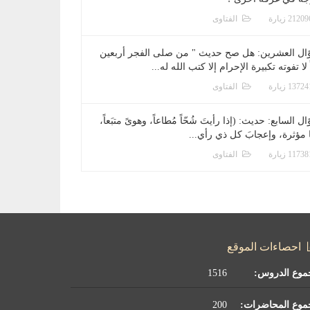
الفتاوى
ال العشرين: هل صح حديث " من صلى الفجر أربعين
 لا تفوته تكبيرة الإحرام إلا كتب الله له...
الفتاوى
ل السابع: حديث: (إذا رأيتَ شُحّاً مُطاعاً، وهوىً متبَعاً،
ا مؤثرة، وإعجابَ كل ذي رأي...
الفتاوى
احصاءات الموقع
موع الدروس:
1516
موع المحاضرات:
200