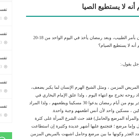
أنه لا يستطيع الصيا
تفسي
5411 زيارة
تفسي
أخ يقول: رجل مريض مرضا مزمنا أفطر أياما في رمضان بأمر الطبيب، وبعد رمضان يأخذ في اليوم الواحد من 18-20
5173 زيارة
 أنه لا يستطيع الصيام؟
تفسير
جل يقول،:
5193 زيارة
تفسير
لمريض المزمن ، ومثل الشيخ الهرم الإنسان لما يكبر يضعف،
5079 زيارة
وحه تخرج مع انتهاء اليوم ، ولذا علق الإمام البخاري في
صحيحه أن أنس بن مالك لما هرم كان يفطر وكان في آخر يوم من أيام رمضان يدعوا 30 مسكينا ويطعمهم ، ولذا المراد
تفسير 
ين ، مسكين واحد لأن أنس اطعمهم وجبة واحدة.
5196 زيارة
والمرأة المرضع والحامل) فقد حث الشرع المرأة على كثرة
امل وإما مرضع ؛ فتجتمع عليها أشهر عديدة وكثيرة إن استطاعت
دد العذر وكونها ما بين مرضع وحامل اشبهت بالمريض المزمن