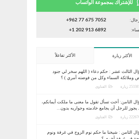
للإشتراك بمجموعة الواتساب
+962 77 675 7052
جال:
+1 202 913 6892
ساء:
الأكثر تفاعلاً
الأكثر زيارة
ال الثالث عشر : حكم دعاء ( اللهم سخر لي جنود
ض وملائكة السماء وكل من فوضته أمري ) ؟
الفتاوى
ال الثامن: أخت تسأل تقول ما معنى ما ملكت أيمانكم،
يجوز للرجل أن يجامع خادمته وجواريه بدون...
الفتاوى
ال الثامن : شيخنا ما حكم نوم الزوج في غرفة ونوم
جة في غرفة أخرى ؟