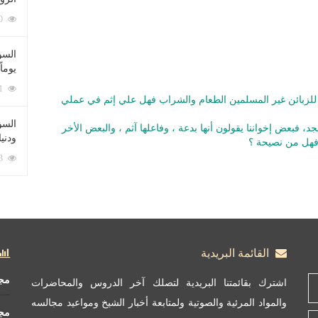
212090 زيارة
السؤ
يوماً
137231 زيارة
لزبائن غير المسلمين الطعام والشراب فهل علي إثم في عملي
السؤا
، فبعض إخواننا يقولون أنها بدعة ، وفاعلها آثم ، والبعض الأخر
ودني
 فهل من نصيحة ؟
117363 زيارة
القائمة البريدية
مج
اشترك بقائمتنا البريدية لتصلك آخر الدروس والمحاضرات
والمواد المرئية والصوتية ولمتابعة أخبار الشيخ ومواعيد مجالسه
مج