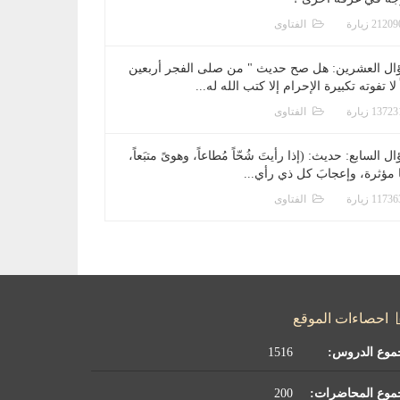
الفتاوى
ال العشرين: هل صح حديث " من صلى الفجر أربعين
 لا تفوته تكبيرة الإحرام إلا كتب الله له...
الفتاوى
ل السابع: حديث: (إذا رأيتَ شُحّاً مُطاعاً، وهوىً متبَعاً،
ا مؤثرة، وإعجابَ كل ذي رأي...
الفتاوى
احصاءات الموقع
موع الدروس:
1516
موع المحاضرات:
200