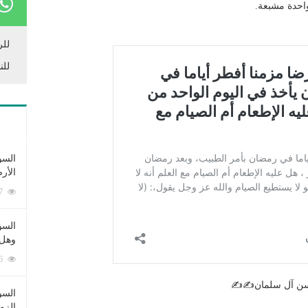
واحدة مشبعة.
للر
للن
السؤ
الأر
253387 زيارة
السؤ
وهل 
222676 زيارة
حسن آل سلمان✍️✍
السؤ
الزو