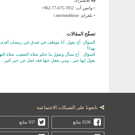
📥 للاشتراك:
• واتس آب: ‎+962-77-675-7052
• تلغرام: t.me/meshhoor
تصفّح المقالات
السؤال: أخ يقول: أنا موظف في فندق في رمضان أقدم ل
بهذا؟
السؤال : أخ يسأل ويقول ما حكم صلاة التعقيب صلاة التهجد
يقول إنها خير ، ومن يغفل عنها فقد غفل عن خير كثير ،
تابعونا على الشبكات الاجتماعية
9336 متابع
937 متابع