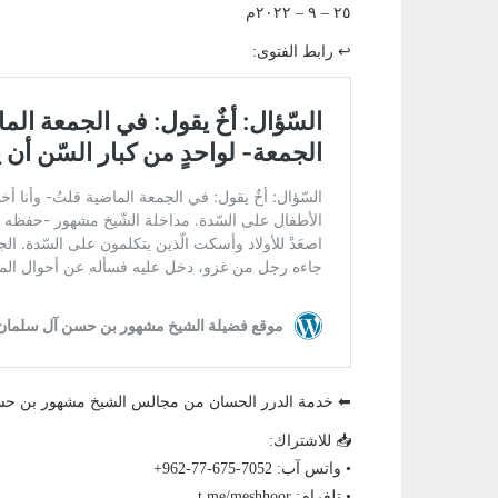
٢٥ – ٩ – ٢٠٢٢م
↩ رابط الفتوى:
⬅ خدمة الدرر الحسان من مجالس الشيخ مشهور بن ح
📥 للاشتراك:
• واتس آب: ‎+962-77-675-7052
• تلغرام: t.me/meshhoor