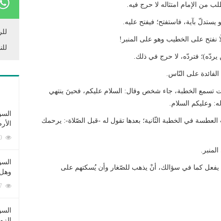
لب من الإمام امتثاله لا حرج فيه.
 يستدلّ بآية، فاستفتح؛ فيفتح عليه.
للر
ّا نفتح على الخطيب وهو على المنبر!
للن
ردّه)؛ فتردّه، لا حرج في ذلك.
 الفائدة على النّاس.
وأنت تسمع الخطبة، جاء شخص وقال: السلام عليكم، فحينَ ينتهي
ه: وعليكم السلام.
السؤ
العطسة في الخطبة الثّانية؛ بعدها تقول له -قبل الصّلاة-: يرحمك
الأر
253380 زيارة
المنبر.
السؤ
 يفعل كما في سؤالك، أنْ يذهب للصّغار وأن يُسكتهم على
وهل 
222607 زيارة
السؤ
الزو