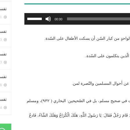
تفسي
استخدم
5401 زيارة
00:00
مفاتيح
الأسهم
تفسي
أعلى/
لواحدٍ من كبار السّن أن يسكت الأطفال على السّدة.
5163 زيارة
أسفل
لزيادة
تفسير
لّذين يتكلمون على السّدة.
أو
5183 زيارة
خفض
مستوى
تفسير
الصوت.
ن أحوال المسلمين والنّصرة لمن.
5068 زيارة
تفسير 
قام رجل أعرابي فسأل النبّيّ -صلّى الله وسلّم- والحديث في صحيح مسلم، بل في الصّحيحين: البخاري ( ٩٣٢)، ومسلم
5184 زيارة
 قَامَ رَجُلٌ فَقَالَ: يَا رَسُولَ اللَّهِ، هَلَكَ الْكُرَاعُ وَهَلَكَ الشَّاءُ، فَادعُ