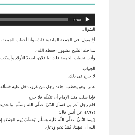
مشغل
00:00
الصوت
السّؤال:
أخٌ يقول: في الجمعة الماضية قلتُ- وأنا أخطب الجمعة- 
مداخلة الشّيخ مشهور -حفظه الله-:
وأنت تخطب الجمعة قلتَ: يا فلان، اصعَدْ للأولاد وأسكت ا
الجواب:
لا حرج في ذلك.
عمر -وهو يخطب- جاءه رجل من غزو، دخل عليه فسأله ع
فإذا طلب منك الإمام أن تتكلّم فلا حرج.
(٨٩٧)، عن أنس قال:
(بَينمَا النَّبِيُّ -صَلَّى اللّه عَلَيه وَسَلَّمَ- يَخطُبُ يَومَ الجمُعَةِ إِذ
الله أن يَيقِيَنَا، فَمَدَّ يَدَيهِ وَدَعَا).