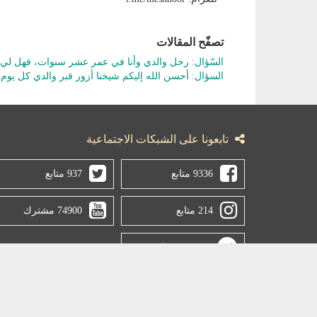
تصفّح المقالات
السّؤال: رحل والدي وأنا في عمر عشر سنوات، فهل لي أ
السؤال: أحسن الله إليكم شيخنا أزور قبر والدي كل يوم ج
تابعونا على الشبكات الاجتماعية
9336 متابع
937 متابع
214 متابع
74900 مشترك
3045 مشترك