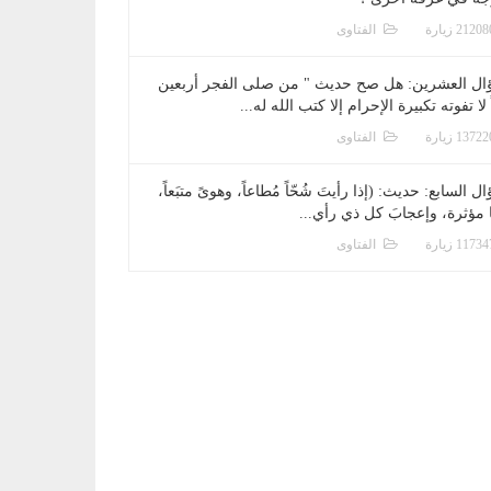
الفتاوى
ال العشرين: هل صح حديث " من صلى الفجر أربعين
 لا تفوته تكبيرة الإحرام إلا كتب الله له...
الفتاوى
ل السابع: حديث: (إذا رأيتَ شُحّاً مُطاعاً، وهوىً متبَعاً،
ا مؤثرة، وإعجابَ كل ذي رأي...
الفتاوى