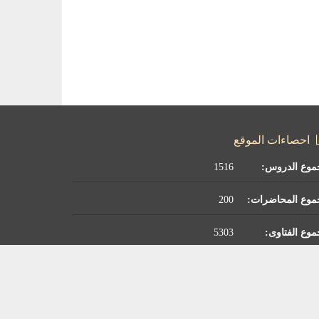
احصاءات الموقع
موع الدروس:
1516
موع المحاضرات:
200
وع الفتاوى:
5303
وع الكتب:
227