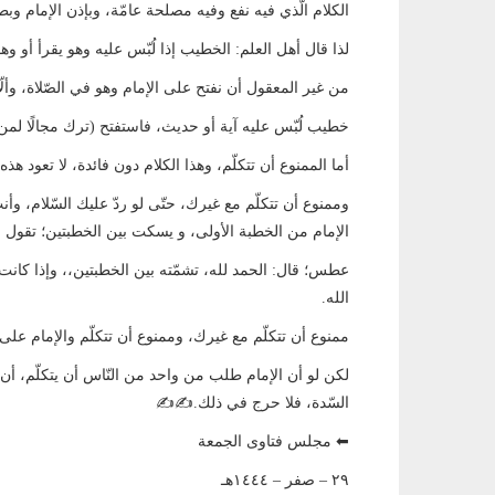
الكلام الّذي فيه نفع وفيه مصلحة عامّة، وبإذن الإمام وبط
لذا قال أهل العلم: الخطيب إذا لُبّس عليه وهو يقرأ أو وهو
من غير المعقول أن نفتح على الإمام وهو في الصّلاة، وأل
خطيب لُبّس عليه آية أو حديث، فاستفتح (ترك مجالًا لمن ي
أما الممنوع أن تتكلّم، وهذا الكلام دون فائدة، لا تعود هذه
وممنوع أن تتكلّم مع غيرك، حتّى لو ردّ عليك السّلام، 
الإمام من الخطبة الأولى، و يسكت بين الخطبتين؛ تقول ل
عطس؛ قال: الحمد لله، تشمّته بين الخطبتين،، وإذا كانت 
الله.
ممنوع أن تتكلّم مع غيرك، وممنوع أن تتكلّم والإمام على 
لكن لو أن الإمام طلب من واحد من النّاس أن يتكلّم، أن
السّدة، فلا حرج في ذلك.✍️✍️
⬅ مجلس فتاوى الجمعة
٢٩ – صفر – ١٤٤٤هـ