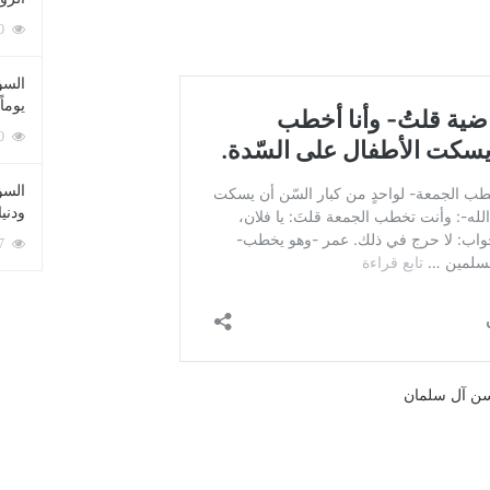
212080 زيارة
السؤ
يوماً
137220 زيارة
السؤا
ودني
117347 زيارة
سن آل سلمان