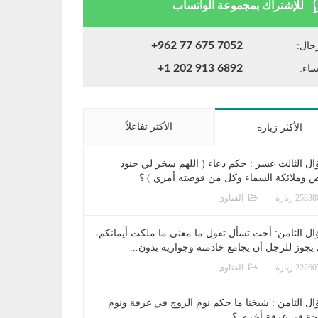
للإشتراك بمجموعة الواتساب
+962 77 675 7052
جال:
+1 202 913 6892
ساء:
الأكثر تفاعلاً
الأكثر زيارة
ال الثالث عشر : حكم دعاء ( اللهم سخر لي جنود
ض وملائكة السماء وكل من فوضته أمري ) ؟
الفتاوى
ال الثامن: أخت تسأل تقول ما معنى ما ملكت أيمانكم،
يجوز للرجل أن يجامع خادمته وجواريه بدون...
الفتاوى
ال الثامن : شيخنا ما حكم نوم الزوج في غرفة ونوم
جة في غرفة أخرى ؟