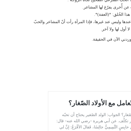
عن أُخرى يفرّغ لها المشاعر.
ا الخُلق: *(العفة)*.
دها وليس عند غيرها، فإذا المرأة رأت أنّ المشاعر والحبّ
 أول لها ولا آخر.
ردني الآن في الحقيقة.