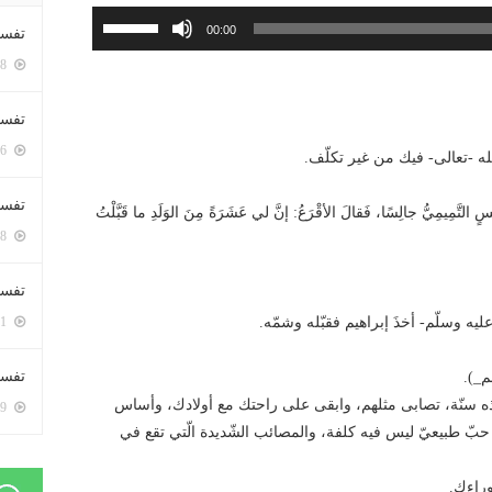
استخدم
00:00
تفسي
مفاتيح
5448 زيارة
الأسهم
أعلى/
تفسي
أسفل
5206 زيارة
لزيادة
الله -تعالى- فيك من غير تكلّف.
أو
تفسير
خفض
 التَّمِيمِيُّ جالِسًا، فَقالَ الأقْرَعُ: إنَّ لي عَشَرَةً مِنَ الوَلَدِ ما قَبَّلْتُ
5228 زيارة
مستوى
الصوت.
تفسير
5111 زيارة
تفسير 
م_).
 هذه سنّة، تصابى مثلهم، وابقى على راحتك مع أولادك، وأساس
5229 زيارة
جة حبّ طبيعيّ ليس فيه كلفة، والمصائب الشّديدة الّتي تقع في
وراءك.