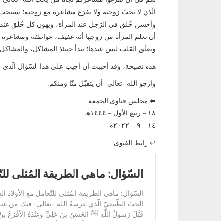
الّذي لا يحبّ زوجته ولا يفرّغ مشاعره مع زوجته؛ سيبحث 
وأحسن خُلق في الرّجل عند المرأة، ويهون كل خُلق عند هذ
أن تعلم المرأة من زوجها أنّه عفيف، عواطفه ومشاعره عن
وتعلّق القلب ليس عندها؛ تبدأ حينئذ المشاكل، والمشاكل لا
هذه نصيحة، وقد أحببت أن أجيب على هذا السّؤال الّذي و
وارجو الله -تعالى- أن يتقبّل منّا ومنكم.
⬅ مجلس فتاوى الجمعة
١٨ – ربيع الأول – ١٤٤٤هـ
١٤ – ٩ – ٢٠٢٢م
↩ رابط الفتوى: