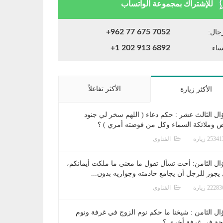
للإشتراك بمجموعة الواتساب
+962 77 675 7052
جال:
+1 202 913 6892
ساء:
الأكثر تفاعلاً
الأكثر زيارة
ال الثالث عشر : حكم دعاء ( اللهم سخر لي جنود
ض وملائكة السماء وكل من فوضته أمري ) ؟
الفتاوى
ال الثامن: أخت تسأل تقول ما معنى ما ملكت أيمانكم،
يجوز للرجل أن يجامع خادمته وجواريه بدون...
الفتاوى
ال الثامن : شيخنا ما حكم نوم الزوج في غرفة ونوم
جة في غرفة أخرى ؟