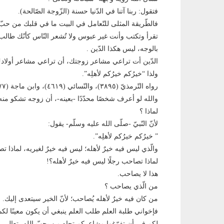
فتقول: ربنا آتنا في الدّنيا حسنة (الزّوجة الصّالحة).
فالطّريقة المثلى للتّعامل في البيت ما في قلبك من حبّ
تقرأ وتكتب وأنت غير عبوس ولا تُشعر النّاس كأنّك طا
بالوجه، ليس هكذا الدّين .
الدّين أت تراعي مشاعر زوجتك، أن تراعي مشاعر أولاد
ولذا “خيرُكم خيرُكم لأهلِه”.
رواه التّرمذيّ (٣٨٩٥)، والنّسائي (٤٦١٩)، وابن ماجة (١٩٧٧).
والله لو أعرف شخصًا محدّدًا -بعينه-، أن زوجه تشكو منه
لماذا ؟
لأنّ النّبيّ -صلّى الله عليه وسلّم- يقول:
” خيرُكم خيرُكم لأهلِه”.
والّذي ليس فيه خيرٌ لأهله؛ ليس فيه خيرٌ لغيريه، لماذا تص
لماذا تصاحب رجلًا ليس فيه خيرٌ لأهله؟!
هذا لا يصاحب.
من الّذي يصاحب ؟
من كان فيه خيرٌ لأهله يُصاحب؛ لأنّ الخير سيتعدى إليك.
فإخواني طلبة العلم طلب العلم ينبغي أن يكون معينًا لكم
لكم في أن تفرّغوا مشاعركم تجاه من يحبّ الله -تعالى-، 