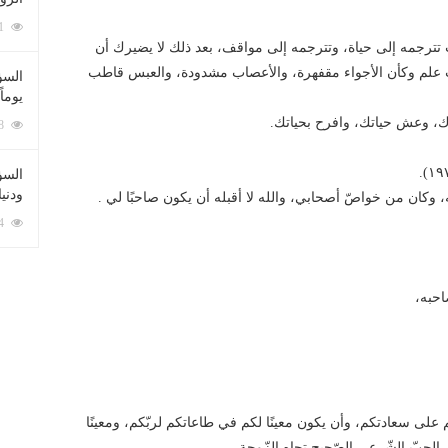
212111 زيارة
 تترجمه إلى حياة، وتترجمه إلى مواقف، بعد ذلك لا يضيرك أن
لب علم وكأن الأجواء مقفهرة، والأعصاب مشدودة، والعبس قاطب
السؤ
يوماً
ك، وعش حياتك، وافرح بحياتك.
137268 زيارة
السؤا
ودني
، وكان من خواصّ أصحابي، والله لا أقبله أن يكون صاحبًا لي .
117414 زيارة
احبه،
 على سعادتكم، وأن يكون معينًا لكم في طاعاتكم لربّكم، ومعينًا
الحبّ الشّرعي الصّحيح تجاه الزّوجة .