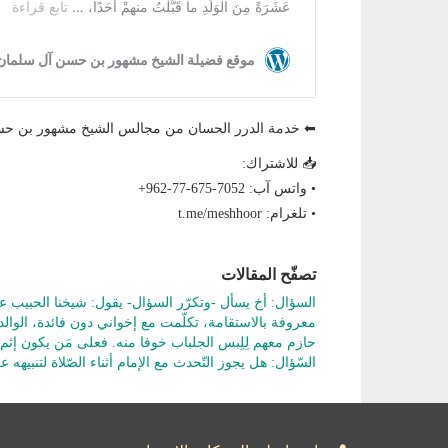
⬅ خدمة الدرر الحسان من مجالس الشيخ مشهور بن ح
📥 للاشتراك:
• واتس آب: ‎+962-77-675-7052
• تلغرام: t.me/meshhoor
تصفّح المقالات
السؤال: أخ يسأل -وتكرّر السؤال- يقول: شيخنا الحبيب 
معروفة بالاستقامة، تكلّمت مع إخواني دون فائدة، الوالدة
حازم معهم لِلِبس الجلباب خوفا منه. فعلى مَن يكون إثم هذا 
السّؤال: هل يجوز التّحدث مع الإمام أثناء الصّلاة لتنبيهه ع