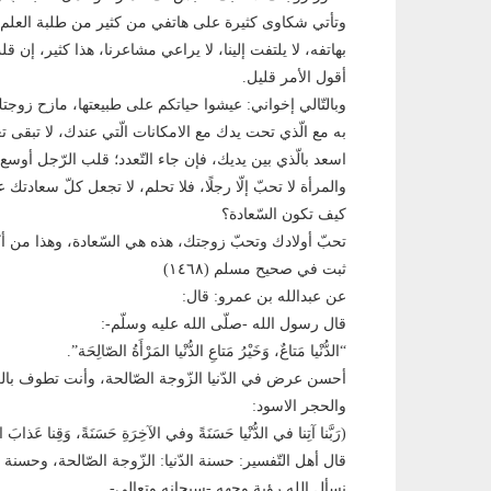
وتأتي شكاوى كثيرة على هاتفي من كثير من طلبة العلم 
بهاتفه، لا يلتفت إلينا، لا يراعي مشاعرنا، هذا كثير، إ
أقول الأمر قليل.
وبالتّالي إخواني: عيشوا حياتكم على طبيعتها، مازح زوجتك
به مع الّذي تحت يدك مع الامكانات الّتي عندك، لا تبقى تع
اسعد بالّذي بين يديك، فإن جاء التّعدد؛ قلب الرّجل أوسع
والمرأة لا تحبّ إلّا رجلًا، فلا تحلم، لا تجعل كلّ سعادتك
كيف تكون السّعادة؟
تحبّ أولادك وتحبّ زوجتك، هذه هي السّعادة، وهذا من أكبر 
ثبت في صحيح مسلم (١٤٦٨)
عن عبدالله بن عمرو: قال:
قال رسول الله -صلّى الله عليه وسلّم-:
“الدُّنْيا مَتاعٌ، وَخَيْرُ مَتاعِ الدُّنْيا المَرْأَةُ الصّالِحَة”.
أحسن عرض في الدّنيا الزّوجة الصّالحة، وأنت تطوف بالكع
والحجر الاسود:
(رَبَّنا آتِنا في الدُّنْيا حَسَنَةً وفي الآخِرَةِ حَسَنَةً، وَقِنا عَذابَ ال
قال أهل التّفسير: حسنة الدّنيا: الزّوجة الصّالحة، وحسنة
نسأل الله رؤية وجهه -سبحانه وتعالى-.