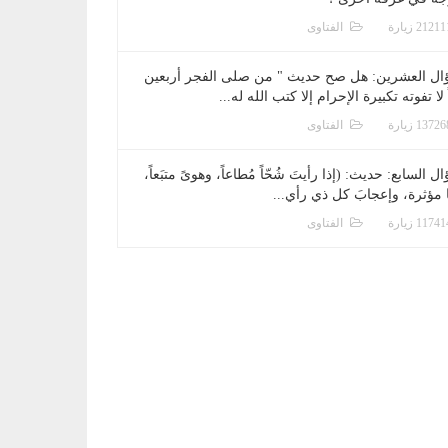
الفتاوى
ال العشرين: هل صح حديث " من صلى الفجر أربعين
 لا تفوته تكبيرة الإحرام إلا كتب الله له...
الفتاوى
ل السابع: حديث: (إذا رأيتَ شُحّاً مُطاعاً، وهوىً متبَعاً،
ا مؤثرة، وإعجابَ كل ذي رأي...
الفتاوى