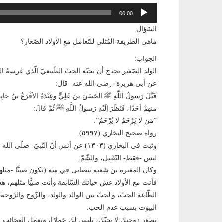
مشغل
00:00
الصوت
السّؤال:
ماهي الطريقة المُثلى للتّعامل مع الأولاد الصّغار؟
الجواب:
الولد الصّغير يحتاج أن تحبّه الحبّ الطّبيعيّ الّذي غرسهُ 
عن أبي هريرة -رضي الله عنه- قال:
قَبَّلَ رَسولُ اللَّهِ ﷺ الحَسَنَ بنَ عَلِيٍّ وعِنْدَهُ الأقْرَعُ بنُ حابِسٍ
منهمْ أحَدًا، فَنَظَرَ إلَيْهِ رَسولُ اللَّهِ ﷺ ثُمَّ قالَ:
“مَن لا يَرْحَمُ لا يُرْحَمُ”.
رواه صحيح البخاري (٥٩٩٧).
وثبت في البخاري (١٣٠٣) عن أنس أنّ النّبيّ -صلّى الله عليه وسلّم- أخذَ إبراهيم فقبّله وشمّه.
ليس -فقط- التّقبيل، والشّمّ.
وكان المغيرة بن شعبة يتصابى في بيته (يكون صبيًّا -مثله
فأنت مع الأولاد عش حياتك السّابقة وأنت صبيًّا مثلهم،
الطّاعة الحبّ، والحبّ بين الوالد والولد، والزّوج والزّو
البيوت بسبب عدم الحب.
تصوّر زوجتك لا تحبّك، تلبس لك خمارًا، وتعمل العجائب 