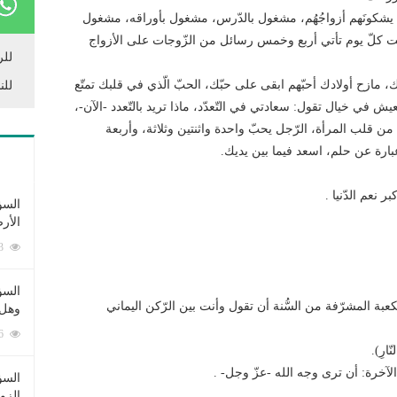
يشكونَهم أزواجُهُم، مشغول بالدّرس، مشغول بأوراقه، مشغول
ن قلت كلّ يوم تأتي أربع وخمس رسائل من الزّوجات على الأزواج
للر
، مازح أولادك أحبّهم ابقى على حبّك، الحبّ الّذي في قلبك تمتّع
للن
يش في خيال تقول: سعادتي في التّعدّد، ماذا تريد بالتّعدد -الآن-،
 من قلب المرأة، الرّجل يحبّ واحدة واثنتين وثلاثة، وأربعة
 عبارة عن حلم، اسعد فيما بين يديك.
نعم الدّنيا .
السؤ
الأر
253413 زيارة
السؤ
بة المشرّفة من السُّنة أن تقول وأنت بين الرّكن اليماني
وهل 
222836 زيارة
نّارِ).
 الآخرة: أن ترى وجه الله -عزّ وجل- .
السؤ
الزو