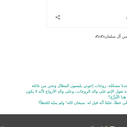
سن آل سلمان✍️✍️
عندنا مشكلة، زوجات إخوتي يلبسون البنطال ونحن من عائلة
 تقول الإثم على والد الزوجات، وعلى والد الأزواج لأنّه لا يكون
التَّبرُّج؟
لى خطأ، علمًا أنّه قيل له: سبحان الله! ولم ينتبّه للخطأ؟