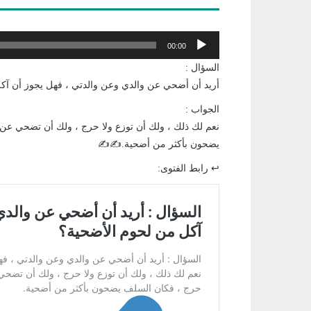
مشغل
00:00
الصوت
السؤال :
أريد أن أضحي عن والدي وعن والدتي ، فهل يجوز أن آك
الجواب :
نعم لك ذلك ، ولك أن توزع ولا حرج ، ولك أن تضحي ع
يضحون بأكثر من أضحية.✍️✍️
↩️ رابط الفتوى: