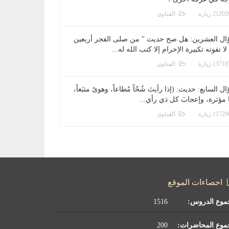
الفتاوى
ال العشرين: هل صح حديث " من صلى الفجر أربعين
 لا تفوته تكبيرة الإحرام إلا كتب الله له...
الفتاوى
ل السابع: حديث: (إذا رأيتَ شُحّاً مُطاعاً، وهوىً متبَعاً،
ا مؤثرة، وإعجابَ كل ذي رأي...
الفتاوى
احصاءات الموقع
موع الدروس:
1516
موع المحاضرات:
200