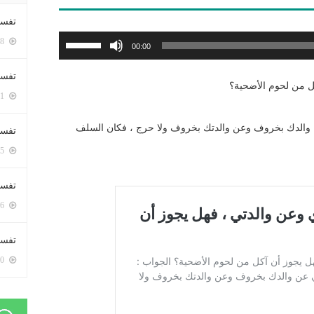
تفسي
استخدم
5378 زيارة
00:00
مفاتيح
الأسهم
تفسي
ل من لحوم الأضحية؟
أعلى/
5141 زيارة
أسفل
لزيادة
ن والدك بخروف وعن والدتك بخروف ولا حرج ، فكان السلف
تفسير
أو
5155 زيارة
خفض
مستوى
تفسير
الصوت.
5046 زيارة
تفسير 
5160 زيارة