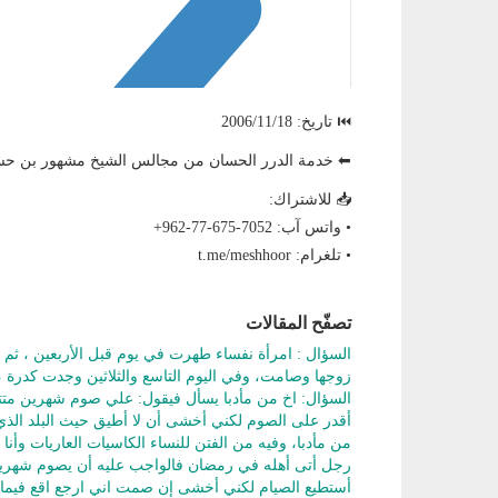
⏮️ تاريخ: 2006/11/18
⬅ خدمة الدرر الحسان من مجالس الشيخ مشهور بن ح
📥 للاشتراك:
• واتس آب: ‎+962-77-675-7052
• تلغرام: t.me/meshhoor
تصفّح المقالات
السؤال : امرأة نفساء طهرت في يوم قبل الأربعين ، ثم
زوجها وصامت، وفي اليوم التاسع والثلاثين وجدت كدرة 
السؤال: اخ من مأدبا يسأل فيقول: علي صوم شهرين متت
أقدر على الصوم لكني أخشى أن لا أطيق حيث البلد الذي
من مأدبا، وفيه من الفتن للنساء الكاسيات العاريات وأن
رجل أتى أهله في رمضان فالواجب عليه أن يصوم شهرين 
أستطيع الصيام لكني أخشى إن صمت اني ارجع اقع فيما 