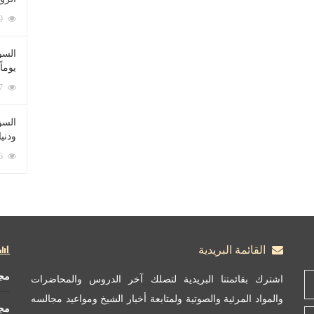
212059 زيارة
السؤ
يوماً
137187 زيارة
السؤا
ودني
117296 زيارة
القائمة البريدية
مج
اشترك بقائمتنا البريدية لتصلك آخر الدروس والمحاضرات
والمواد المرئية والصوتية ولمتابعة أخبار الشيخ ومواعيد مجالسه
مج