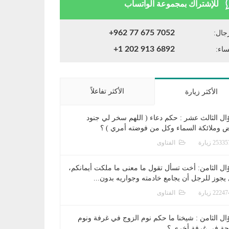
للإشتراك بمجموعة الواتساب
+962 77 675 7052
جال:
+1 202 913 6892
ساء:
الأكثر تفاعلاً
الأكثر زيارة
ال الثالث عشر : حكم دعاء ( اللهم سخر لي جنود
ض وملائكة السماء وكل من فوضته أمري ) ؟
الفتاوى
ال الثامن: أخت تسأل تقول ما معنى ما ملكت أيمانكم،
يجوز للرجل أن يجامع خادمته وجواريه بدون...
الفتاوى
ال الثامن : شيخنا ما حكم نوم الزوج في غرفة ونوم
جة في غرفة أخرى ؟