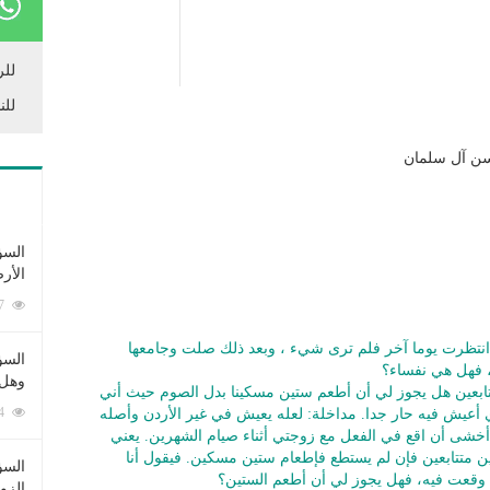
للر
للن
سن آل سلمان
السؤ
الأر
253357 زيارة
 انتظرت يوما آخر فلم ترى شيء ، وبعد ذلك صلت وجامعها
السؤ
، فهل هي نفساء؟
وهل 
ابعين هل يجوز لي أن أطعم ستين مسكينا بدل الصوم حيث أني
222474 زيارة
 أعيش فيه حار جدا. مداخلة: لعله يعيش في غير الأردن وأصله
ا أخشى أن اقع في الفعل مع زوجتي أثناء صيام الشهرين. يعني
متتابعين فإن لم يستطع فإطعام ستين مسكين. فيقول أنا
السؤ
وقعت فيه، فهل يجوز لي أن أطعم الستين؟
الزو